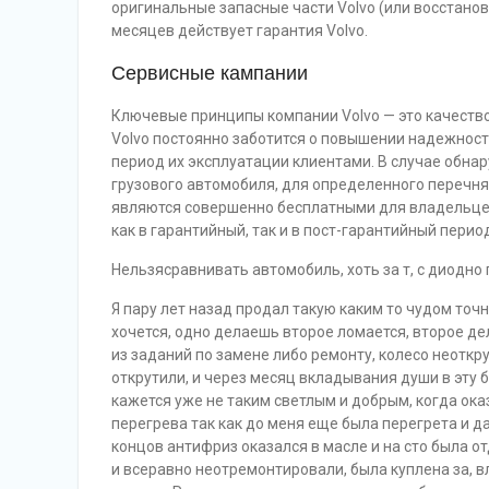
оригинальные запасные части Volvo (или восстано
месяцев действует гарантия Volvo.
Сервисные кампании
Ключевые принципы компании Volvo — это качеств
Volvo постоянно заботится о повышении надежности
период их эксплуатации клиентами. В случае обна
грузового автомобиля, для определенного перечн
являются совершенно бесплатными для владельце
как в гарантийный, так и в пост-гарантийный перио
Нельзясравнивать автомобиль, хоть за т, с диодно
Я пару лет назад продал такую каким то чудом точн
хочется, одно делаешь второе ломается, второе де
из заданий по замене либо ремонту, колесо неоткр
открутили, и через месяц вкладывания души в эту 
кажется уже не таким светлым и добрым, когда ока
перегрева так как до меня еще была перегрета и д
концов антифриз оказался в масле и на сто была о
и всеравно неотремонтировали, была куплена за, вл