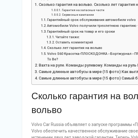
Сколько гарантия на вольво. Сколько лет гарантия 
Гарантия на запасные части
Сервисные кампании
Гарантийный срок обслуживания автомобиля volvo
Автомобили Volvo получили трехлетнюю гарантию
Гарантийный срок на товар и его сроки
Читайте также:
Оставить комментарий
Сколько лет гарантия на вольво
Volvo S60 Красотка-ПЛОСКОДОНКА › Бортжурнал › ПР
To Be?
Вахта на руле. Команды рулевому. Команды на рул
Самые длинные автобусы в мире (15 фото) Как вы
Самые длинные автобусы в мире (15 фото) Самый 
Сколько гарантия на вол
вольво
Volvo Car Russia объявляет о запуске программы «
Volvo обеспечить качественное обслуживание свое
истечении двух лет заводской гарантии. Теперь V