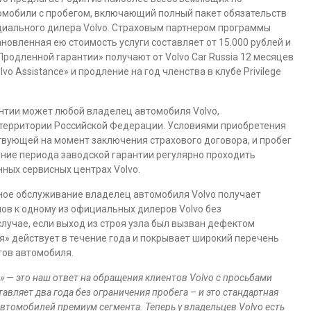
омобили с пробегом, включающий полный пакет обязательств
циального дилера Volvo. Страховым партнером программы
овленная ею стоимость услуги составляет от 15.000 рублей и
Продленной гарантии» получают от Volvo Car Russia 12 месяцев
 Assistance» и продление на год членства в клубе Privilege
нтии может любой владелец автомобиля Volvo,
 территории Российской Федерации. Условиями приобретения
ствующей на момент заключения страхового договора, и пробег
ение периода заводской гарантии регулярно проходить
ных сервисных центрах Volvo.
ное обслуживание владелец автомобиля Volvo получает
ов к одному из официальных дилеров Volvo без
лучае, если выход из строя узла был вызван дефектом
я» действует в течение года и покрывает широкий перечень
тов автомобиля.
» — это наш ответ на обращения клиентов
Volvo
с просьбами
тавляет два года без ограничения пробега – и это стандартная
втомобилей премиум сегмента. Теперь у владельцев
Volvo
есть