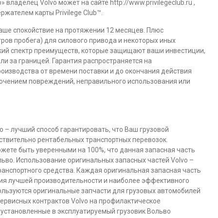
ладелец Volvo может на сайте http://www.privilegeclub.ru ,
ржателем карты Privilege Club™.
Ваше спокойствие на протяжении 12 месяцев. Плюс
тров пробега) для силового привода и некоторых иных
кий спектр преимуществ, которые защищают ваши инвестиции,
или за границей. Гарантия распространяется на
оизводства от времени поставки и до окончания действия
ключением повреждений, неправильного использования или
o – лучший способ гарантировать, что Ваш грузовой
ствительно рентабельных транспортных перевозок.
жете быть уверенными на 100%, что данная запасная часть
ьво. Использование оригинальных запасных частей Volvo –
ранспортного средства. Каждая оригинальная запасная часть
ния лучшей производительности и наиболее эффективного
ользуются оригинальные запчасти для грузовых автомобилей
ервисных контрактов Volvo на профилактическое
 установленные в эксплуатируемый грузовик Вольво