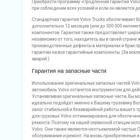
Приобрести программу «Продленная гарантия Volvo» в
при соблюдении всех условий и если он является де
Cтандартная гарантия Volvo Trucks обеспечивает 
дополнительно 12 месяцев (или до 300 000 киломе
компонентов. Гарантия также предоставляет широ
независимо от того, находитесь вы в своей стране 
производственные дефекты в материалах и брак пр
гарантии на все гарантийные компоненты. (За ис
аварий.)
Гарантия на запасные части
Использование оригинальных запасных частей Volv
автомобиль Volvo останется инструментом для дей
Устанавливая оригинальные запасные части, Вы мо
идеально подойдет именно к Вашему грузовику Вол
залог стабильной и безаварийной работы вашего т
для грузовых Volvo оптимизирована для обеспече
ремонта. Поэтому на нашей сервисной станции исп
Volvo. Они также являются неотъемлемой частью С
обслуживание и ремонт. На вновь приобретенные и