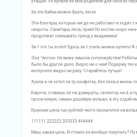
утащил. Ps купили ее мои родители для себя их пер
За эти бабки можно брать легко
Эти блогеры, которые нигде не работают и ходят 
некроты. Санитары леса, прям! Но костик скоро нач
продолжат слизывать тренд у академика!
За т что ты хотел! Здесь за т утиль можно купить! А 
Эээ. Честно. Не вижу смысла соплежуйства! Ребяты 
было бы другое дело. Видос ни о чем! Подержу тех к
интерсное видео ни разу. Старайтесь лучше!
Хуила а че хотел за тр конфетку, без лоха и жизнь п
Кароче, ставишь её на домкраты, селектор на d, и 
проси новую, самую дешёвую вольво, а эту отдай им
Красная цена тыс рублей чисто прокатится на воль
111111 222222 333333 444444
Миш, какая цель. И стоило ее вообще покупать? По