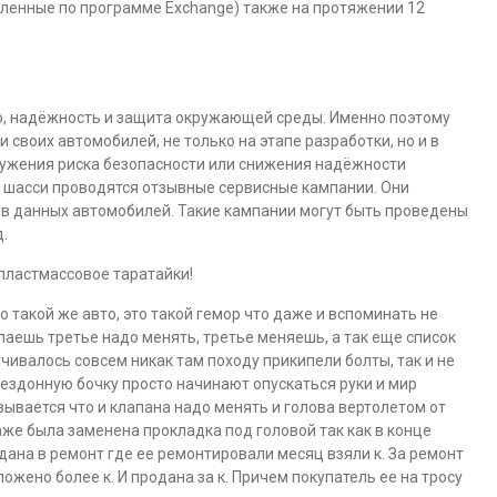
вленные по программе Exchange) также на протяжении 12
о, надёжность и защита окружающей среды. Именно поэтому
 своих автомобилей, не только на этапе разработки, но и в
ружения риска безопасности или снижения надёжности
я шасси проводятся отзывные сервисные кампании. Они
в данных автомобилей. Такие кампании могут быть проведены
д.
 пластмассовое таратайки!
о такой же авто, это такой гемор что даже и вспоминать не
лаешь третье надо менять, третье меняешь, а так еще список
учивалось совсем никак там походу прикипели болты, так и не
бездонную бочку просто начинают опускаться руки и мир
зывается что и клапана надо менять и голова вертолетом от
аже была заменена прокладка под головой так как в конце
тдана в ремонт где ее ремонтировали месяц взяли к. За ремонт
ожено более к. И продана за к. Причем покупатель ее на тросу