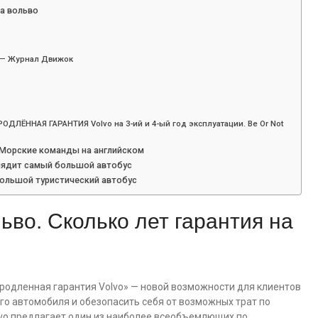
на вольво
 — Журнал Движок
ОДЛЁННАЯ ГАРАНТИЯ Volvo на 3-ий и 4-ый год эксплуатации. Be Or Not
ь Морские команды на английском
глядит самый большой автобус
большой туристический автобус
ьво. Сколько лет гарантия на
Продленная гарантия Volvo» — новой возможности для клиентов
го автомобиля и обезопасить себя от возможных трат по
olvo предлагает один из наиболее всеобъемлющих по