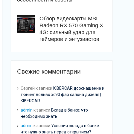
Обзор видеокарты MSI
Radeon RX 570 Gaming X
4G: сильный удар для
геймеров и энтузиастов
Свежие комментарии
Сергей
к записи
KIBERCAR дооснащение и
тюнинг вольво хс90 фар салона дизеля |
KIBERCAR
admin
к записи
Вклад в банке: что
необходимо знать
admin
к записи
Условия вклада в банке:
что нужно знать перед открытием?