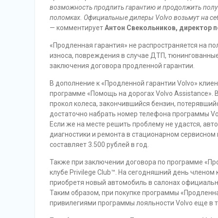
возможность продлить гарантию и продолжить полу
поломках. Официальные дилеры
Volvo
возьмут на се
— комментирует
Антон Свекольников, директор 
«Продленная гарантия» не распространяется на по
износа, повреждения в случае ДТП, тюнингованные
заключения договора продленной гарантии.
В дополнение к «Продленной гарантии Volvo» клие
программе «Помощь на дорогах Volvo Assistance». 
прокол колеса, закончившийся бензин, потерявшийс
достаточно набрать номер телефона программы Vol
Если же на месте решить проблему не удастся, ав
диагностики и ремонта в стационарном сервисном ц
составляет 3.500 рублей в год.
Также при заключении договора по программе «Про
клубе Privilege Club™. На сегодняшний день члено
приобретя новый автомобиль в салонах официальных
Таким образом, при покупке программы «Продленн
привилегиями программы лояльности Volvo еще в т