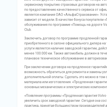
сервисному покрытию страховых договоров на авт
по предоставлению качественного сервиса от офи
является компания ОАО «АльфаСтрахование». Устан
зависит от модели. В качестве бонуса покупатели «
обслуживания по программе «Помощь на дороге Volvo
Club.
Заключить договор по программе продленной гара
приобретенного в салоне официального дилера на
услуги является наличие заводской гарантии, дей
менее 100.000 км. Также автомобиль должен в теч
плановое техническое обслуживание в авторизован
При заключении договора на продленное гарантий
возможность обратиться для ремонта и замены узл
дополнительной оплаты. Сделать это можно в том с
материала или изготовления. «Продленная гаранти
основных механических и электрических компонен
«Появление программы «Продленная гарантия
Volvo
увеличить срок заводской гарантии. Сегодня она сос
практика, принятая большинством производителей а