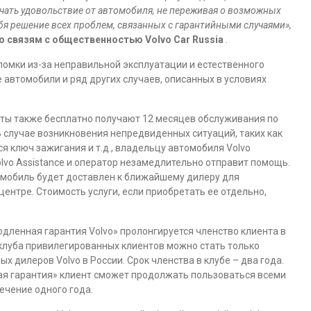
чать удовольствие от автомобиля, не переживая о возможных
бя решение всех проблем, связанных с гарантийными случаями»,
по связям с общественностью
Volvo
Car
Russia
.
ломки из-за неправильной эксплуатации и естественного
 автомобили и ряд других случаев, описанных в условиях
нты также бесплатно получают 12 месяцев обслуживания по
В случае возникновения непредвиденных ситуаций, таких как
я ключ зажигания и т.д., владельцу автомобиля Volvo
vo Assistance и оператор незамедлительно отправит помощь.
томобиль будет доставлен к ближайшему дилеру для
ентре. Стоимость услуги, если приобретать ее отдельно,
дленная гарантия Volvo» пролонгируется членство клиента в
м клуба привилегированных клиентов можно стать только
 дилеров Volvo в России. Срок членства в клубе – два года.
ая гарантия» клиент сможет продолжать пользоваться всеми
ечение одного года.