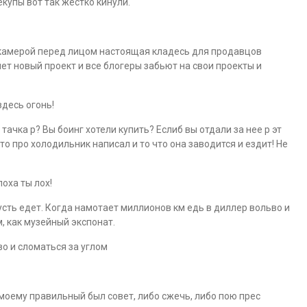
екупы вот так жестко кинули.
с камерой перед лицом настоящая кладесь для продавцов
нет новый проект и все блогеры забьют на свои проекты и
здесь огонь!
тачка р? Вы боинг хотели купить? Еслиб вы отдали за нее р эт
то про холодильник написал и то что она заводится и ездит! Не
лоха ты лох!
пусть едет. Когда намотает миллионов км едь в диллер вольво и
, как музейный экспонат.
во и сломаться за углом
 моему правильный был совет, либо сжечь, либо пою прес