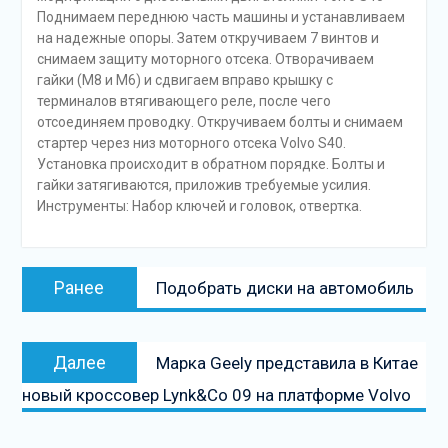
Поднимаем переднюю часть машины и устанавливаем
на надежные опоры. Затем откручиваем 7 винтов и
снимаем защиту моторного отсека. Отворачиваем
гайки (М8 и М6) и сдвигаем вправо крышку с
терминалов втягивающего реле, после чего
отсоединяем проводку. Откручиваем болты и снимаем
стартер через низ моторного отсека Volvo S40.
Установка происходит в обратном порядке. Болты и
гайки затягиваются, приложив требуемые усилия.
Инструменты: Набор ключей и головок, отвертка.
Навигация
Предыдущая
Ранее
Подобрать диски на автомобиль
по
запись:
записям
Следующая
Далее
Марка Geely представила в Китае
запись
новый кроссовер Lynk&Co 09 на платформе Volvo