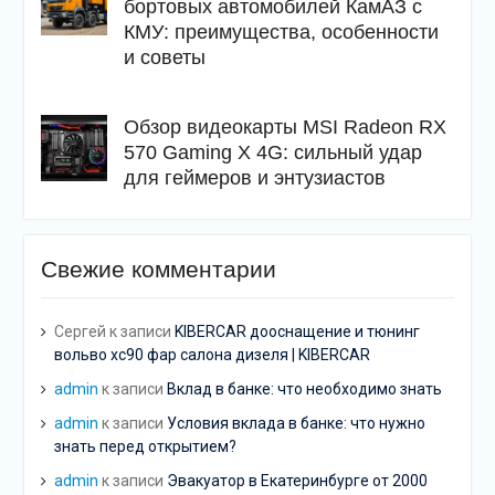
бортовых автомобилей КамАЗ с
КМУ: преимущества, особенности
и советы
Обзор видеокарты MSI Radeon RX
570 Gaming X 4G: сильный удар
для геймеров и энтузиастов
Свежие комментарии
Сергей
к записи
KIBERCAR дооснащение и тюнинг
вольво хс90 фар салона дизеля | KIBERCAR
admin
к записи
Вклад в банке: что необходимо знать
admin
к записи
Условия вклада в банке: что нужно
знать перед открытием?
admin
к записи
Эвакуатор в Екатеринбурге от 2000