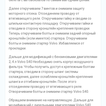
билеты с автовокзалов по самым выгодным ценам.
Далее откручиваем 7 винтов и снимаем защиту
моторного отсека. Отсоединяем проводку от
втягивающего реле. Откручиваем гайку и сводим со
шпильки контактную площадку. Откручиваем гайки и
отводим в сторону кронштейн крепления проводки.
Теперь откручиваем болты и снимаем задний опорный
кронштейн (если имеется) стартера. Откручиваем
болты и снимаем стартер Volvo. Избавляемся от
прокладки.
Дальше для модификаций с бензиновыми двигателями
2, 4 л Volvo S40 Необходимо снять корпус воздушного
фильтра. Чтобы получить доступ к крепежным болтам
стартера, отводим в сторону шланг системы
охлаждения, далее ослабляем кронштейн крепления
шланга и отгибаем кронштейн. После этого
отсоединяем проводку от втягивающего реле.
Отворачиваем болты и снимаем стартер Volvo S40.
Обращаем внимание на направляющую. Дальше для
модификаций с дизельными двигателями Volvo S40