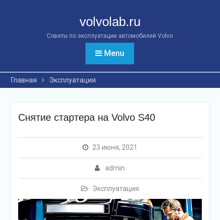
Перейти
к
volvolab.ru
контенту
Советы по эксплуатации автомобилей Volvo
Menu
Главная
Эксплуатация
Снятие стартера на Volvo S40
23 июня, 2021
admin
Эксплуатация