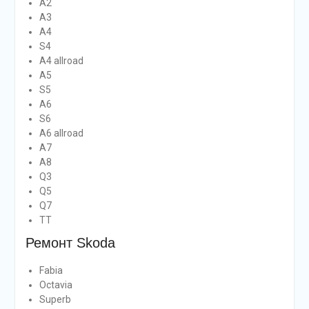
A2
A3
A4
S4
A4 allroad
A5
S5
A6
S6
A6 allroad
A7
A8
Q3
Q5
Q7
TT
Ремонт Skoda
Fabia
Octavia
Superb