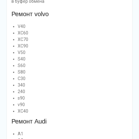
в буфер обмена
Ремонт volvo
V40
XC60
XC70
XC90
V50
S40
S60
S80
C30
340
240
s90
v90
XC40
Ремонт Audi
A1