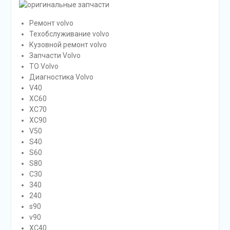
Ремонт volvo
Техобслуживание volvo
Кузовной ремонт volvo
Запчасти Volvo
ТО Volvo
Диагностика Volvo
V40
XC60
XC70
XC90
V50
S40
S60
S80
C30
340
240
s90
v90
XC40