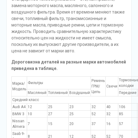
замена моторного масла, масляного, салонного и
воздушного фильтра. Время от времени меняют также
свечи, топливный фильтр, трансмиссионные и
моторные масла, приводные ремни, цепи и тормозную
жидкость. Проводить сравнительную характеристику
относительно цен на жидкости не имеет смысла,
поскольку их выпускают другие производители, а их
цена не зависит от марки авто.
Дороговизна деталей на разные марки автомобилей
приведена в таблице.
Тормозны
Ремень
Фильтры
Марка/
колодки
ГРМ/
Свечи
Модель
Цепь
Масляный
Топливный
Воздушный
Передние
Средний класс
Audi A4
12
25
23
32
40
106
BMW 3
10
27
25
52
32
85
Nissan
7
15
20
37
16
57
Almera
Saab 9-
8
21
12
52
52
70