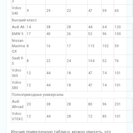
3
Volvo
9
29
22
47
59
60
S40
Высший класс
Audi A6
14
38
28
44
64
120
BMW 5
17
40
26
52
96
100
Nissan
Maxima
8
16
17
115
102
59
QX
Saab 9-
8
22
24
104
52
76
5
Volvo
12
44
18
47
74
101
S60
Volvo
12
44
18
47
74
101
S80
Полноприводные универсалы
Audi
23
38
28
80
96
231
Allroad
Volvo
12
44
28
72
85
101
V70XC
Изучив приведенную таблицу, можно увидеть, что