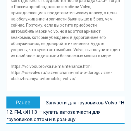
как отдельного государства после распада СССР. Тогда
в России преобладали автомобили Volvo,
принадлежащие к представительскому классу, а цены
на обслуживание и запчасти были выше в 5 раз, чем
сейчас. Поэтому, если вы хотите приобрести
автомобиль марки volvo, но вас отговаривают
знакомые, которые убеждены в дороговизне его
обслуживания, не доверяйте их мнению. Будьте
уверены, что купив автомобиль Volvo, вы получите один
из наиболее надежных и безопасных машин в мире.
https://volvodubrovka.ru/maintenance.html
https://vsevolvo.ru/razvenchanie-mifa-o-dorogovizne-
obsluzhivaniya-avtomobilej-vol-vo/
Навигация
Предыдущая
Ранее
Запчасти для грузовиков Volvo FH
по
запись:
12, FM, ФН 13 — купить автозапчасти для
записям
грузовиков оптом и в розницу