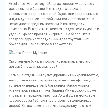
Excellence. Это тот случай, когда говорят — есть все и
даже немного больше. И я предлагаю начать
знакомство с задних сидений. Здесь они раздельные, с
индивидуальными настройками, количество которых
не уступает передним креслам. И как же здесь
комфортно! Выходить не хочется — здесь очень уютно и
удобно. Кресла просто шикарные. Тем более, что я
сразу обнаружил холодильник и два хрустальных
бокала для шампанского в держателях.
Хрустальные бокалы прозрачно намекают, что это
автомобиль для пассажиров?
Есть еще отдельный пульт управления микроклиматом,
на подголовниках передних кресел — платформы для
установки планшетов. В багажнике обнаружились
мягкие подставки для ног. Задний VIP-пассажир может
управлять передним креслом. Ах да! Еще в люксовом
кроссовере за 150 тысяч долларов нет доводчиков
дверей. Снова намек на то, что владельцу не о чем