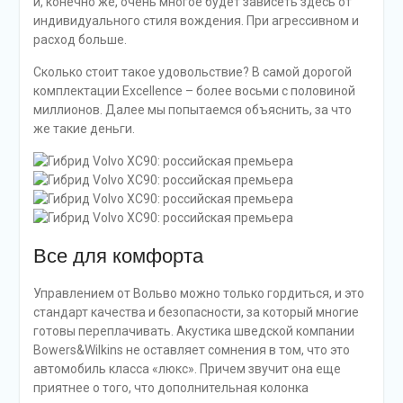
красивой хрустальной окантовкой предназначен для
двух хрустальных бокалов под шампанское. Надо
сказать, что эти бокалы просто так и не поставишь из-
за нестандартной ножки, но на то и держатель.
Произведены данные изделия модной и дорогой
фирмой Orrefors sweden. Кстати тут же предусмотрен и
небольшой холодильник, в который легко помещается
пара бутылок шампанского и эти бокалы. Пожалуй, и
ничего больше. А, с другой стороны, что еще делать
пассажирам внедорожника почти за девять
миллионов, если не пить дорогое шампанское.
А вот если нажать на специальную клавишу, то
выдвигается очень стильный и на вид качественный
монитор для управления всеми этими функциями
комфорта. Здесь доступны подогрев и вентиляция
задних кресел, охлаждение и нагрев напитков в
упомянутых выше бокалах, также можно сложить либо
отодвинуть переднее пассажирское кресло – чтобы
пассажирам в салоне было больше места – и многое-