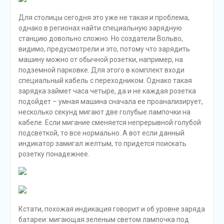
их:
Pure;
Hybrid;
Power
Начнем с режима Pure, в котором машина двигается
исключительно за счет заряда аккумулятора. Это если
верить словам производителя. Однако во время
движения Вольво все равно иногда прибегает к
помощи бензинового движка в автоматическом
режиме. К слову, расход последнего при этом
минимален – 2 литра на сотню километров. Кстати, в
данном режиме машина также автоматически снижает
подвеску, опускается. Это позволяет повысить
динамические характеристики.
Как уже было сказано выше, одной зарядки хватает от
силы километров на сорок, а потому особо не
разгуляешься. Но заряд можно зафиксировать.