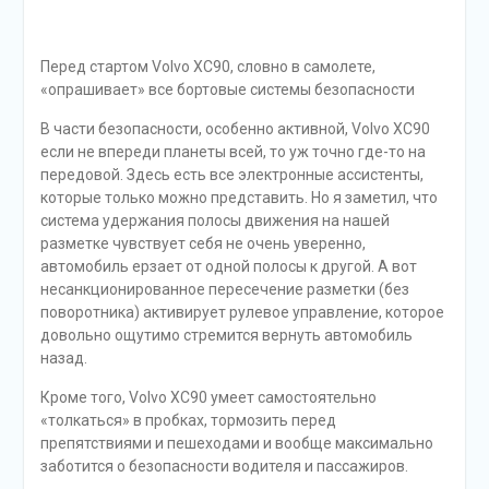
гамме только двухлитрового мотора бороться в
динамике и мощности с конкурентами, имеющими V8,
очень сложно. А гибридный привод позволяет
соблюсти приличия и «выстреливать» до 100 км/ч
менее чем за шесть секунд. Главное — не расплескать
шампанское.
«Вольво Тунберг» за 5 379 000
рублей. Кому пригодится
гибридный Volvo XC60 T8 Twin
Engine?
Добрый день! Сегодня мы расскажем вам о еще одном
чуде техники – гибридном автомобиле от компании
Volvo. И это новый гибрид Вольво XC 90. Между прочим,
Вольво планирует в скором времени вообще
прекратить выпускать только бензиновые машины. То
есть, все автомобили будут снабжены электрическим
мотором в одной из следующих возможных