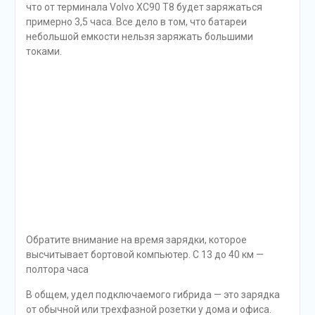
В общем, удел подключаемого гибрида — это зарядка
от обычной или трехфазной розетки у дома и офиса.
Приехал на работу — подключил. Вернулся домой —
подключил. Или заряжаться в движении при
рекуперативном торможении. Крупицы, но они тоже
позволяют экономить топливо. Поехали дальше. В
городском потоке хватает электродинамики, хотя
двигатель выдает всего 87 «лошадок» на две тонны
веса. Да и спешить за рулем этого лайнера как-то
совсем не хочется. Хочется наслаждаться тишиной и
покоем. Селектором АКП я выбрал режим
максимальной рекуперации, но он все же не такой
мощный, как в той же Tesla, которая при сбросе газа
едва не встает колом. Но если заранее отпускать
педаль газа, то получается и топливо экономить, и
электричество «собирать».
А теперь я расскажу, как можно ездить с расходом 2,7
литра на «сотню». Для этого нужно, чтобы батарея
заряжалась до полного каждые 100 км. И не от
двигателя, а от розетки. Потому что иначе в городе