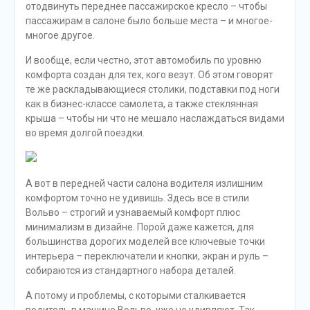
заключается в том, что в первом случае автомобиль
может самостоятельно двигаться с помощью
электродвигателя, а во втором электромотор способен
лишь помочь двигателю внутреннего сгорания в
определенных моментах. Все дело в том, что в
«мягком» гибриде электрический двигатель не
достаточно силен, чтобы разогнать автомобиль и
поддерживать его движение. Еще стоит уточнить, что
батарея у нашего ХС90 — 48-вольтовая, в то время как
у версии Т8 напряжение батареи достигает уже 400
вольт.
Благодаря такой гибридной установке гибридный ХС90
в теории должен лишиться задержки на старте с места.
На деле кроссовер действительно начинает движение
резвее, но минимальная заминка все же остается.
Правда, для общего восприятия этого Volvo такая
ситуация кажется вполне логичной. Кроссоверу больше
присуща размеренность в движении: спортивности от
автомобиля не ожидаешь.