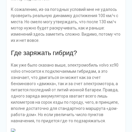
успешно завершена. Однако гораздо удобнее, конечно,
наблюдать за этим процессом из салона автомобиля.
Либо при помощи специального мобильного
приложения, ведь в это время вы наверняка
предпочтете не сидеть в машине, а прогуляться по
торговому центру, например…
ВАЖНО: В электромобиле volvo xc90 предусмотрена
специальная система защиты от воров в процессе
зарядки. А потому даже если машина
разблокирована, вытащить кабель зарядки просто
так не удастся. Надо сначала все равно нажать на
кнопку на ключе – «открыть дверь».
Как ездить на электромобиле
Вольво xc90?
На самом деле тут предусмотрено сразу три режима
поездки, что и не удивительно, когда у вас два
двигателя. А переключать эти режимы позволяет
управление рядом рычагом передач. Итак, перечислим