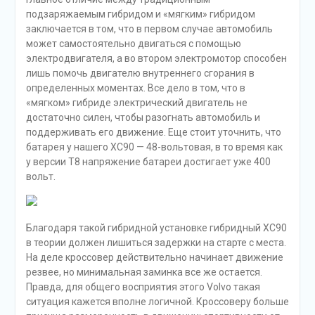
некоторые нюансы.
Как я уже указывал, почти что отсутствует пауза в
разгоне при нажатии на педаль газа. Задержка есть, но
она едва заметна (многие ее вообще не почувствуют).
Система Старт/Стоп в этом автомобиле работает
безупречно: ее работу «уловить» не удастся, потому что
двигатель глохнет и запускается незаметно и без
каких-либо вибраций. Приятен в своей работе также и
8-ступенчатый «гидротрансформатор» Aisin, который
переключает передачи плавно, но расторопно.
Правда, ожидать особой динамики от автомобиля я не
советую. Ровное ускорение XC90 Mild Hybrid можно
примерно сопоставить с кроссоверами Mercedes-Benz,
оснащенными 2.2-литровым дизельным мотором.
Производитель заявляет о разгоне до первых 100 км/ч
за 7.8 с, что довольно неплохо, учитывая 2.0-литровый
мотор под капотом.
К сожалению, из-за погодных условий мне не удалось