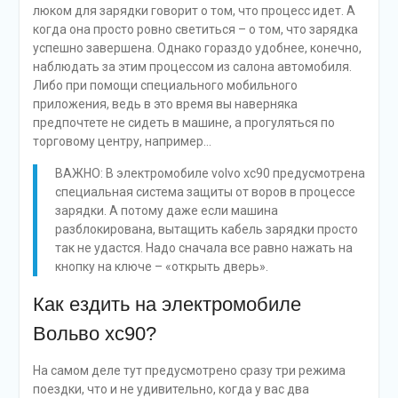
Например, за городом вы едите не «бензине», а по
прибытию в город в у вас будет заряд для движения в
экологически чистом режиме. Само собой, что батарею
можно подзарядить и в процессе движения. Однако
расход в этом случае возрастет многократно. А потому
функция Charge, по нашему мнению, это не всегда
удачный выход, особенно если до ближайшей заправки
вам еще ехать и ехать.
Переходим к режиму Hybrid, в котором совмещаются
возможности топливного и электрического двигателей.
Так, за разгон отвечает электронный агрегат, а за
движение – уже бензиновый. Переключение
происходит автоматически во время поездки.
Добавим, что при торможении вырабатываемая
энергия идет на подзарядку аккумулятора.
ВАЖНО: В гибрид вольво хс90 имеется функция
усиленной рекуперации, то есть при отпускании
педали газа, машина в данном режиме начинает
заметно замедляться. А это означает, что при