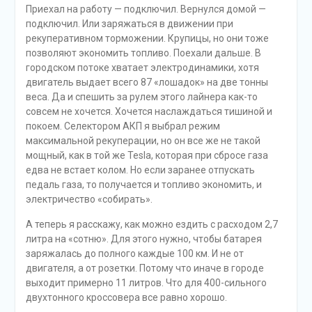
выходит примерно 11 литров. Что для 400-сильного
двухтонного кроссовера все равно хорошо.
Ну что ж, настала пора попробовать режим Power,
когда и ДВС, и электромотор работают с максимальной
отдачей. У-у-ух! Спасибо, верю в заявленные 5,8
секунды разгона до «сотни». При нажатии педали газа в
пол огромная махина приседает на задние колеса и с
миллисекундным промедлением бросается вперед. Ну
и ничего, что под капотом здесь беснуется
двухлитровая «четверка», а не могучий V8. Звук мотора
может и не мелодичный, но и докучливым его не
назовешь. В салон проникает лишь сдержанное
рычание.
В режиме Power зажимаются пневмоподвеска и
рулевое управление. Это не придает особой
спортивности, но делает реакции автомобиля чуть
живее и острее. Но с полным пониманием того, что
Volvo XC90 — это в первую очередь про комфорт.