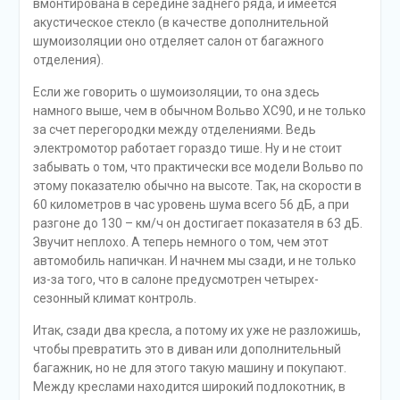
многое другое.
И вообще, если честно, этот автомобиль по уровню
комфорта создан для тех, кого везут. Об этом говорят
те же раскладывающиеся столики, подставки под ноги
как в бизнес-классе самолета, а также стеклянная
крыша – чтобы ни что не мешало наслаждаться видами
во время долгой поездки.
А вот в передней части салона водителя излишним
комфортом точно не удивишь. Здесь все в стили
Вольво – строгий и узнаваемый комфорт плюс
минимализм в дизайне. Порой даже кажется, для
большинства дорогих моделей все ключевые точки
интерьера – переключатели и кнопки, экран и руль –
собираются из стандартного набора деталей.
А потому и проблемы, с которыми сталкивается
водитель в машине Вольво, уже не удивляют. Так,
опять же недостаточно яркий и контрастный дисплей,