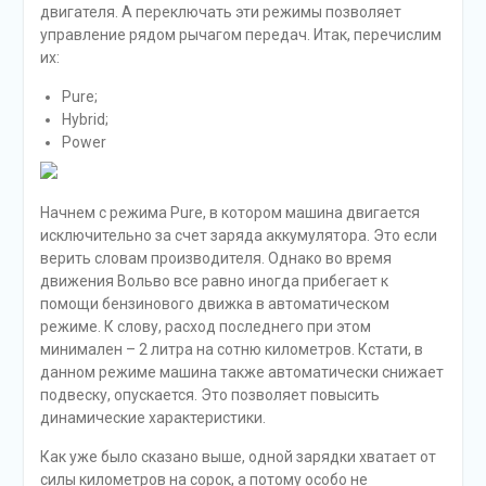
нормальном вождении со средней скоростью вам
даже редко придется пользоваться педалью
тормоза. Режим обозначен буквой В на рычаге
переключения передач.
Отметим, что все автоматические переключения
отражаются на экране управления. Например, желтая
окантовка двигателя на мониторе означает, что
используется бензиновая энергия, а голубая –
электрическая. Кроме того, о том, что включен
аккумулятор, говорит изображение батарейки.
Капелька, в свою очередь, будет свидетельствовать о
том, что сжигается топливо. В гибридном режиме
машина расходует крайне мало для внедорожника – до
четырех литров на сто километров дороги.
Ну и последний режим Power создан для того чтобы
выжимать максимум из этого Вольво, и оба мотора там
используются одновременно. Мощность, конечно,
получается немалая. Однако машина создана скорее
для комфорта, чем для быстрой и агрессивной езды…
Кстати, для этого имеются и специальные помощники,