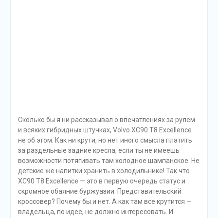
комплектаций:
Электрический Вольво;
Электрический двигатель плюс двигатель
внутреннего сгорания, когда первый помогает
работе второго;
Оба двигателя могут работать самостоятельно – так
называемый, подключаемый гибрид.
Кстати, автомобиль, о котором мы сегодня поговорим,
относиться к последнему варианту. Итак, что же
представляет собой новый Вольво гибрид XC90 T8 Twin
Engine.
Описание
Начнем с того, что внешне, пожалуй, единственное
заметное отличие между обычной моделью и
гибридной – это наличие дополнительного люка на
переднем левом крыле. Это место для электрической