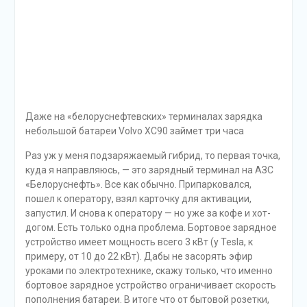
небольшой батареи Volvo XC90 займет три часа
Раз уж у меня подзаряжаемый гибрид, то первая точка,
куда я направляюсь, — это зарядный терминал на АЗС
«Белоруснефть». Все как обычно. Припарковался,
пошел к оператору, взял карточку для активации,
запустил. И снова к оператору — но уже за кофе и хот-
догом. Есть только одна проблема. Бортовое зарядное
устройство имеет мощность всего 3 кВт (у Tesla, к
примеру, от 10 до 22 кВт). Дабы не засорять эфир
уроками по электротехнике, скажу только, что именно
бортовое зарядное устройство ограничивает скорость
пополнения батареи. В итоге что от бытовой розетки,
что от терминала Volvo XC90 T8 будет заряжаться
примерно 3,5 часа. Все дело в том, что батареи
небольшой емкости нельзя заряжать большими
токами.
Обратите внимание на время зарядки, которое
высчитывает бортовой компьютер. С 13 до 40 км —
полтора часа