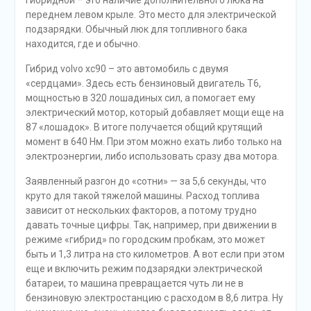
шумоизоляции оно отделяет салон от багажного
отделения).
Если же говорить о шумоизоляции, то она здесь
намного выше, чем в обычном Вольво ХС90, и не только
за счет перегородки между отделениями. Ведь
электромотор работает гораздо тише. Ну и не стоит
забывать о том, что практически все модели Вольво по
этому показателю обычно на высоте. Так, на скорости в
60 километров в час уровень шума всего 56 дБ, а при
разгоне до 130 – км/ч он достигает показателя в 63 дБ.
Звучит неплохо. А теперь немного о том, чем этот
автомобиль напичкан. И начнем мы сзади, и не только
из-за того, что в салоне предусмотрен четырех-
сезонный климат контроль.
Итак, сзади два кресла, а потому их уже не разложишь,
чтобы превратить это в диван или дополнительный
багажник, но не для этого такую машину и покупают.
Между креслами находится широкий подлокотник, в
котором, как и спереди, предусмотрен прикуриватель, а
также розетка на 220 Вольт. Специальный держатель с