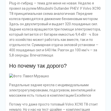
Plug-in-гибрид — тема для меня не новая. Неделю я
провел за рулем Mitsubishi Outlander PHEV. У Volvo XC90
T8 принципиальная схема аналогичная. Передние
колеса приводятся в движение бензиновым мотором.
Здесь он двухлитровый и выдает 320 лошадиных сил.
Задние колеса вращаются при помощи электромотора,
который питается от батареи емкостью 9,4 кВт
·
ч. Все
это хозяйство может работать как вместе, так и по
отдельности. Суммарная отдача силовой установки —
400 лошадиных сил и 640 Нм. Разгон до 100 км/ч — за
5,8 секунды. Впечатляюще.
Но почему так дорого?
Раздельные задние кресла с индивидуальными
электрорегулировками, подогревом, вентиляцией и
массажем есть только в комплектации Excellence
Потому что даже просто топовый Volvo XC90 T8 стоит
немало. Но у нас на тест-драйве — комплектация