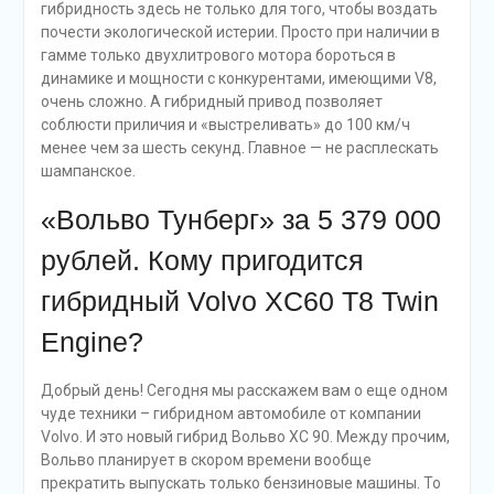
подзарядки. Обычный люк для топливного бака
находится, где и обычно.
Гибрид volvo xc90 – это автомобиль с двумя
«сердцами». Здесь есть бензиновый двигатель Т6,
мощностью в 320 лошадиных сил, а помогает ему
электрический мотор, который добавляет мощи еще на
87 «лошадок». В итоге получается общий крутящий
момент в 640 Нм. При этом можно ехать либо только на
электроэнергии, либо использовать сразу два мотора.
Заявленный разгон до «сотни» — за 5,6 секунды, что
круто для такой тяжелой машины. Расход топлива
зависит от нескольких факторов, а потому трудно
давать точные цифры. Так, например, при движении в
режиме «гибрид» по городским пробкам, это может
быть и 1,3 литра на сто километров. А вот если при этом
еще и включить режим подзарядки электрической
батареи, то машина превращается чуть ли не в
бензиновую электростанцию с расходом в 8,6 литра. Ну
и, конечно же, очень многое будет зависеть здесь от
индивидуального стиля вождения. При агрессивном и