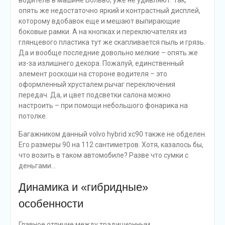
А еще (опять же, в теории) наличие системы мягкого
гибрида должно положительно сказаться на
экономичности, о которой так любят говорить
европейцы. Но и здесь все – довольно условно. В
каждом отдельном случае нужно полагаться на
совесть каждого отдельного производителя. К
примеру, в VAG, презентуя Golf восьмого поколения в
версии с «мягким» гибридом, сразу уточнили, что
экономия составит всего лишь около 0.5 л на 100 км.
Немцы уже научены дизельгейтом, поэтому не думаю,
что в этом случае они стали бы врать.
Тестовый Volvo XC90 Mild Hybrid в загородном режиме
показал расход 9.5 литров на «сотню»; получается, в
городе должно быть не меньше 11-ти литров. Учитывая
размеры автомобиля, можно сказать, что это совсем не
плохо, но показатель – далеко не рекордный.
Экономичность – это не главная особенность мягкого
гибрида. Скорее, вас просто не будут раздражать