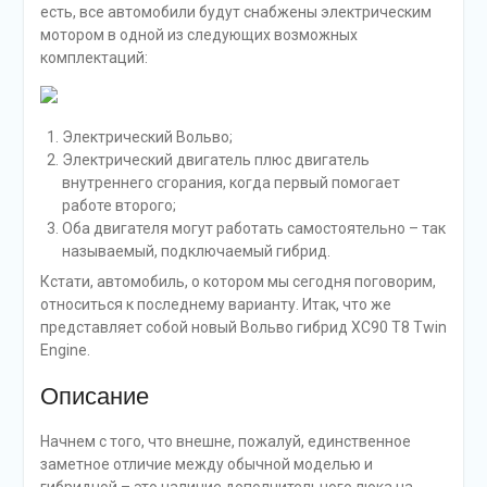
расход больше.
Сколько стоит такое удовольствие? В самой дорогой
комплектации Excellence – более восьми с половиной
миллионов. Далее мы попытаемся объяснить, за что
же такие деньги.
Все для комфорта
Управлением от Вольво можно только гордиться, и это
стандарт качества и безопасности, за который многие
готовы переплачивать. Акустика шведской компании
Bowers&Wilkins не оставляет сомнения в том, что это
автомобиль класса «люкс». Причем звучит она еще
приятнее о того, что дополнительная колонка
вмонтирована в середине заднего ряда, и имеется
акустическое стекло (в качестве дополнительной