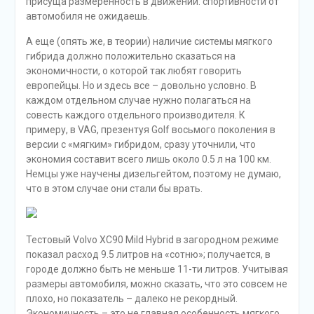
проверить реальную динамику достижения 100 км/ч с
места. Но смело могу утверждать, что после 130 км/ч
мотор нужно будет раскручивать, как и раньше:
изменений здесь заметить сложно. Видимо, потому что
их и нет вовсе.
Где заряжать гибрид?
Как уже было сказано выше, электромобиль volvo xc90
volvo относится к подключаемым гибридам, а это
означает, что двигаться он может как за счет
бензинового «движка», так и за счет электромотора, а
питается последний от литий-ионной батареи. Правда,
одного заряда аккумулятора хватает всего лишь
километров на сорок езды по городу, чего, в принципе,
вполне достаточно для стандартного маршрута «дом-
работа-дом». Но если увеличить число пунктов
назначения, то придется где-то подзаряжаться.
Для столицы сегодня это уже не такая и проблема,