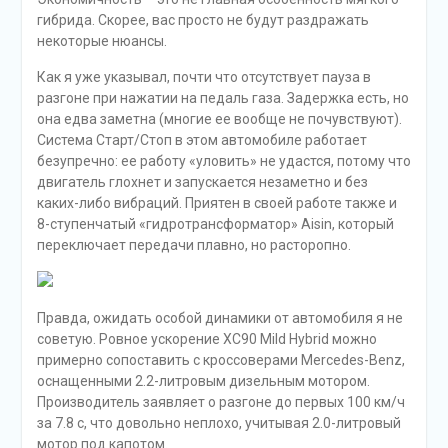
однако в регионах найти специальную зарядную
станцию довольно сложно. Но создатели Вольво,
видимо, предусмотрели и это, потому что зарядить
машину можно от обычной розетки, например, на
подземной парковке. Для этого в комплект входи
специальный кабель с переходником. Однако такая
зарядка займет часа четыре, да и не каждая розетка
подойдет – умная машина сначала ее проанализирует,
несколько секунд мигают две голубые лампочки на
кабеле. Если мигание сменяется непрерывной голубой
подсветкой, то все нормально. А вот если данный
индикатор замигал желтым, то придется поискать
розетку понадежнее.
Кстати, похожая индикация говорит и об уровне заряда
батареи: мигающая зеленым светом лампочка под
люком для зарядки говорит о том, что процесс идет. А
когда она просто ровно светиться – о том, что зарядка