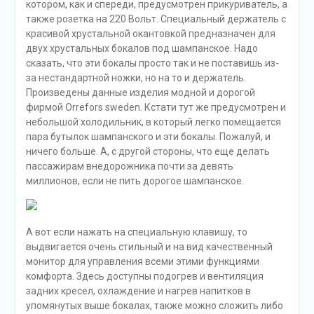
которому вдобавок еще и мешают выпирающие
боковые рамки. А на кнопках и переключателях из
глянцевого пластика тут же скапливается пыль и грязь.
Да и вообще последние довольно мелкие – опять же
из-за излишнего декора. Пожалуй, единственный
элемент роскоши на стороне водителя – это
оформленный хрусталем рычаг переключения
передач. Да, и цвет подсветки салона можно
настроить – при помощи небольшого фонарика на
потолке.
Багажником данный volvo hybrid xc90 также не обделен.
Его размеры 90 на 112 сантиметров. Хотя, казалось бы,
что возить в таком автомобиле? Разве что сумки с
деньгами…
Динамика и «гибридные»
особенности
Главное отличие между традиционным
подзаряжаемым гибридом и «мягким» гибридом