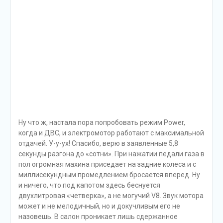
Кстати, о пневмоподвеске. Она умеет поднимать
машину до 267 мм на бездорожье, а на асфальте
позволяет вольно обходиться со спящими
полицейскими и трамвайными путями, несмотря на
огромные 21-дюймовые колеса.
Сам себе пилот
Перед стартом Volvo XC90, словно в самолете,
«опрашивает» все бортовые системы безопасности
В части безопасности, особенно активной, Volvo XC90
если не впереди планеты всей, то уж точно где-то на
передовой. Здесь есть все электронные ассистенты,
которые только можно представить. Но я заметил, что
система удержания полосы движения на нашей
разметке чувствует себя не очень уверенно,
автомобиль ерзает от одной полосы к другой. А вот
несанкционированное пересечение разметки (без
поворотника) активирует рулевое управление, которое