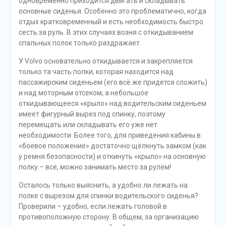
одновременно приходится двигать и складывать
основные сиденья. Особенно это проблематично, когда
отдых кратковременный и есть необходимость быстро
сесть за руль. В этих случаях возня с откидыванием
спальных полок только раздражает.
У Volvo основательно откидывается и закрепляется
только та часть полки, которая находится над
пассажирским сиденьем (его всё же придется сложить)
и над моторным отсеком, а небольшое
откидывающееся «крыло» над водительским сиденьем
имеет фигурный вырез под спинку, поэтому
перемещать или складывать его уже нет
необходимости. Более того, для приведения кабины в
«боевое положение» достаточно щёлкнуть замком (как
у ремня безопасности) и откинуть «крыло» на основную
полку – всё, можно занимать место за рулём!
Осталось только выяснить, а удобно ли лежать на
полке с вырезом для спинки водительского сиденья?
Проверили – удобно, если лежать головой в
противоположную сторону. В общем, за организацию