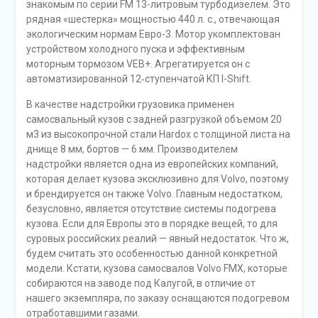
знакомым по серии FM 13-литровым турбодизелем. Это
рядная «шестерка» мощностью 440 л. с., отвечающая
экологическим нормам Евро-3. Мотор укомплектован
устройством холодного пуска и эффективным
моторным тормозом VEB+. Агрегатируется он с
автоматизированной 12‑ступенчатой КП I-Shift.
В качестве надстройки грузовика применен
самосвальный кузов с задней разгрузкой объемом 20
м3 из высокопрочной стали Hardox с толщиной листа на
днище 8 мм, бортов — 6 мм. Производителем
надстройки является одна из европейских компаний,
которая делает кузова эксклюзивно для Volvo, поэтому
и брендируется он также Volvo. Главным недостатком,
безусловно, является отсутствие системы подогрева
кузова. Если для Европы это в порядке вещей, то для
суровых российских реалий — явный недостаток. Что ж,
будем считать это особенностью данной конкретной
модели. Кстати, кузова самосвалов Volvo FMX, которые
собираются на заводе под Калугой, в отличие от
нашего экземпляра, по заказу оснащаются подогревом
отработавшими газами.