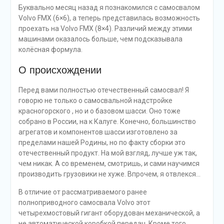
Буквально месяц назад я познакомился с самосвалом
Volvo FMX (6×6), а теперь представилась возможность
проехать на Volvo FMX (8×4). Различий между этими
машинами оказалось больше, чем подсказывала
колёсная формула.
О происхождении
Перед вами полностью отечественный самосвал! Я
говорю не только о самосвальной надстройке
красногорского , но и о базовом шасси. Оно тоже
собрано в России, на к Калуге. Конечно, большинство
агрегатов и компонентов шасси изготовлено за
пределами нашей Родины, но по факту сборки это
отечественный продукт. На мой взгляд, лучше уж так,
чем никак. А со временем, смотришь, и сами научимся
производить грузовики не хуже. Впрочем, я отвлекся…
В отличие от рассматриваемого ранее
полноприводного самосвала Volvo этот
четырехмостовый гигант оборудован механической, а
не автоматической коробкой передач. Кроме того,