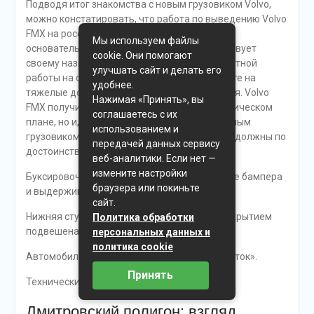
Подводя итог знакомства с новым грузовиком Volvo,
можно констатировать, что работа по выведению Volvo
FMX на российский рынок была проведена
Мы используем файлы
основательно. Машина полностью соответствует
cookie. Они помогают
своему назначению — выполнению транспортной
улучшать сайт и делать его
работы на строительных площадках в расчете на
удобнее.
тяжелые дорожные и климатические условия. Volvo
Нажимая «Принять», вы
FMX получился не только интересным в техническом
соглашаетесь с их
плане, но и, вдобавок, комфортным и надежным
использованием и
грузовиком, что, на наш взгляд, непременно должны по
передачей данных сервису
достоинству оценить водители.
веб-аналитики. Если нет —
измените настройки
Буксировочная проушина находится в центре бампера
браузера или покиньте
и выдерживает нагрузку 25 т. Мощно
сайт.
Нижняя ступенька с противоскользящим покрытием
Политика обработки
подвешена на шарнирах. Практично
персональных данных и
политика cookie
Автомобиль предоставлен ЗАО «Вольво Восток».
Принять
Технические характеристики Volvo FMX 8Х4
Дмитровский полигон: взгляд