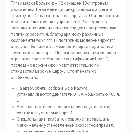
Тягач марки Вольво фм 12 оснащен 13-литровым
двигателем. На каждый цилиндр силового агрегата
приходятся 4 клапана, насос-форсунка. Отдельно стоит
отметить электронное управление. Руководство
компании-производителя преследует прогрессивную
политику развития, благодаря чему различные
компоненты volvo fm 12 постоянно модернизируются,
открывая большие возможности перед водителями
грузового транспорта. Первые модификации силовых
агрегатов соответствовали сертификации Евро-3,
последние версии уже имеют аттестацию по
стандартам Евро-5 и Евро-6. Стоит знать об
особенностях:
На автомобили, собранные в Калуге,
устанавливаются двигатели D13A мощностью 400 л.
с.
В машинах отечественного производства мотор
соответствует норме Евро-4
Специальная пломба не позволяет превышать
максимально установленный скоростной предел,
установленный на отметке 90 км/час