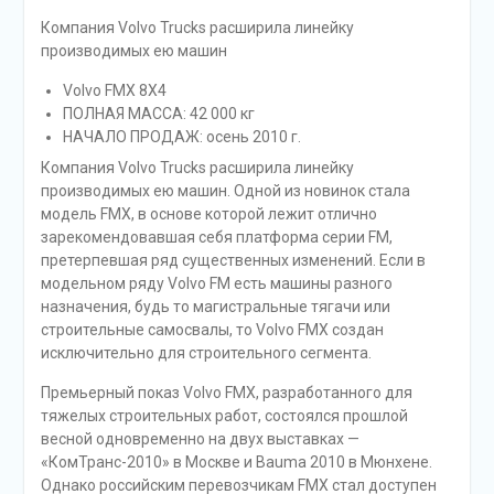
Компания Volvo Trucks расширила линейку
производимых ею машин
Volvo FMX 8Х4
ПОЛНАЯ МАССА: 42 000 кг
НАЧАЛО ПРОДАЖ: осень 2010 г.
Компания Volvo Trucks расширила линейку
производимых ею машин. Одной из новинок стала
модель FMX, в основе которой лежит отлично
зарекомендовавшая себя платформа серии FM,
претерпевшая ряд существенных изменений. Если в
модельном ряду Volvo FM есть машины разного
назначения, будь то магистральные тягачи или
строительные самосвалы, то Volvo FMX создан
исключительно для строительного сегмента.
Премьерный показ Volvo FMX, разработанного для
тяжелых строительных работ, состоялся прошлой
весной одновременно на двух выставках —
«КомТранс-2010» в Москве и Bauma 2010 в Мюнхене.
Однако российским перевозчикам FMX стал доступен