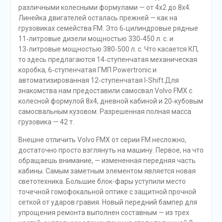
различными колесными формулами — от 4х2 до 8х4.
Линейка двигателей осталась прежней — как на
грузовиках семейства FM. Это 6‑цилиндровые рядные
11‑литровые дизели мощностью 330‑450 л. с. и
13‑литровые мощностью 380‑500 л. с. Что касается КП,
то здесь предлагаются 14‑ступенчатая механическая
коробка, 6‑ступенчатая ГМП Powertronic и
автоматизированная 12‑ступенчатая I-Shift.Для
знакомства нам предоставили самосвал Volvo FMX с
колесной формулой 8х4, дневной кабиной и 20‑кубовым
самосвальным кузовом. Разрешенная полная масса
грузовика — 42 т.
Внешне отличить Volvo FMX от серии FM несложно,
достаточно просто взглянуть на машину. Первое, на что
обращаешь внимание, — измененная передняя часть
кабины. Самым заметным элементом является новая
светотехника. Большие блок-фары уступили место
точечной гомофокальной оптике с защитной прочной
сеткой от ударов гравия. Новый передний бампер для
упрощения ремонта выполнен составным — из трех