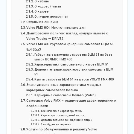
О кабине
О ходовой части
О кузове
О личном восприятии
Остальная линейка
Volvo FMX 8Х4. Исключительно для
Дмитровский полигон: взгляд изнутри вместе с
Volvo Trucks — DRIVE2
Volvo FMX 400 грузовой крьерный самосвал БЦМ 51
8х4 20м3
Габаритные размеры самосвала БЦМ 51 на базе
шасси ВОЛЬВО FMX 400
Характеристики самосвального кузова БЦМ 51
Дополнительные характеристики самосвала БЦМ
51
Купить самосвал БЦМ 51 на шасси VOLVO FMX 400
Эксплуатационные характеристики мощных
карьерных самосвалов Вольво
Карьерные самосвалы Вольво (Volvo)
Самосвал Volvo FMX – технические характеристики и
особенности
Технические характеристики
Характеристики ходовой части
Дополнительное оснащение и опции
Вам будет интересно
Услуги по обслуживанию и ремонту Volvo