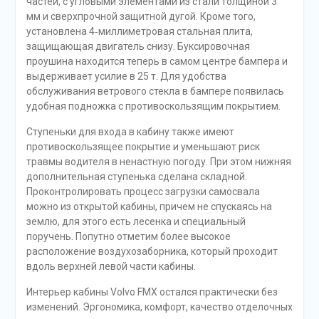
частей, с угловыми элементами из стали толщиной 3
мм и сверхпрочной защитной дугой. Кроме того,
установлена 4‑миллиметровая стальная плита,
защищающая двигатель снизу. Буксировочная
проушина находится теперь в самом центре бампера и
выдерживает усилие в 25 т. Для удобства
обслуживания ветрового стекла в бампере появилась
удобная подножка с противоскользящим покрытием.
Ступеньки для входа в кабину также имеют
противоскользящее покрытие и уменьшают риск
травмы водителя в ненастную погоду. При этом нижняя
дополнительная ступенька сделана складной.
Проконтролировать процесс загрузки самосвала
можно из открытой кабины, причем не спускаясь на
землю, для этого есть лесенка и специальный
поручень. Попутно отметим более высокое
расположение воздухозаборника, который проходит
вдоль верхней левой части кабины.
Интерьер кабины Volvo FMX остался практически без
изменений. Эргономика, комфорт, качество отделочных