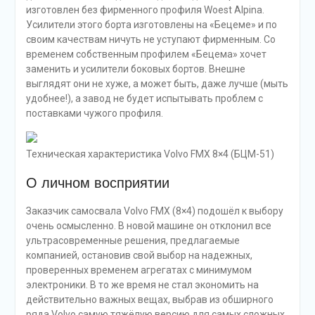
изготовлен без фирменного профиля Woest Alpina.
Усилители этого борта изготовлены на «Бецеме» и по
своим качествам ничуть не уступают фирменным. Со
временем собственным профилем «Бецема» хочет
заменить и усилители боковых бортов. Внешне
выглядят они не хуже, а может быть, даже лучше (мыть
удобнее!), а завод не будет испытывать проблем с
поставками чужого профиля.
Техническая характеристика Volvo FMX 8×4 (БЦМ-51)
О личном восприятии
Заказчик самосвала Volvo FMX (8×4) подошёл к выбору
очень осмысленно. В новой машине он отклонил все
ультрасовременные решения, предлагаемые
компанией, остановив свой выбор на надежных,
проверенных временем агрегатах с минимумом
электроники. В то же время не стал экономить на
действительно важных вещах, выбрав из обширного
ряда Volvo самую тяжёлую версию для самых сложных