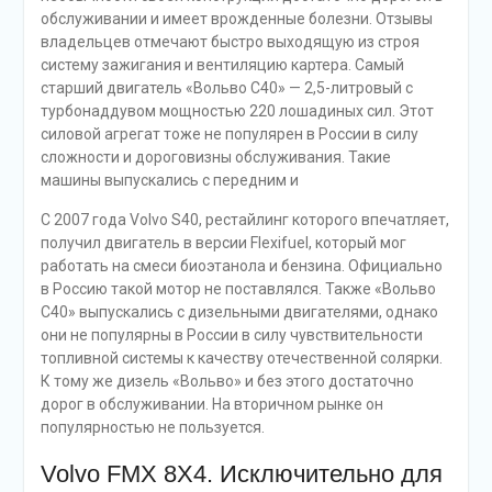
обслуживании и имеет врожденные болезни. Отзывы
владельцев отмечают быстро выходящую из строя
систему зажигания и вентиляцию картера. Самый
старший двигатель «Вольво С40» — 2,5-литровый с
турбонаддувом мощностью 220 лошадиных сил. Этот
силовой агрегат тоже не популярен в России в силу
сложности и дороговизны обслуживания. Такие
машины выпускались с передним и
С 2007 года Volvo S40, рестайлинг которого впечатляет,
получил двигатель в версии Flexifuel, который мог
работать на смеси биоэтанола и бензина. Официально
в Россию такой мотор не поставлялся. Также «Вольво
С40» выпускались с дизельными двигателями, однако
они не популярны в России в силу чувствительности
топливной системы к качеству отечественной солярки.
К тому же дизель «Вольво» и без этого достаточно
дорог в обслуживании. На вторичном рынке он
популярностью не пользуется.
Volvo FMX 8Х4. Исключительно для