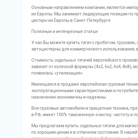
Основным направлением компании, является импор
из Европы. Мы занимает лидирующие позиции по 
цистерн
из Европы в Санкт-Петербурге.
Полезные и интенресные статьи
У нас Вы можете
купить тягач
с пробегом, грузовик,
автоцистерны для коммерческого использования, в
Стоимость
седельных тягачей
европейского произво
зависит от колесной формулы (4х2, 6х2, 6х4, 8х8),
появилась «утилизация».
Имеющаяся в продаже европейская
грузовая техни
эксплуатационными характеристиками и потребит
назначения экономичны и надежны.
Вся грузовые автомобили и прицепная техника, пр
в РФ, имеет 100% таможенную очистку, чистоту и 
Мы предлагаем купить
седельные тягачи
для магис
по
хорошим ценам
и в отличном состоянии. В нашей