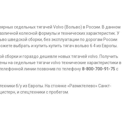
рных седельных тягачей Volvo (Вольво) в России. В данном
различной колесной формулы и технических характеристик. У
льво шведской сборки, без эксплуатации по дорогам России
ожете выбрать и купить купить тягач вольво 6 4 из Европы.
ой сборки и гораздо дешевле новых тягачей volvo. Получить
ны на седельные тягачи volvo технические характеристики в
 телефонной линии позвонив по телефону
8-800-700-91-75
с
ехники б/у из Европы. На стоянке «Размктелево» Санкт-
истерн, и спецтехники с пробегом.