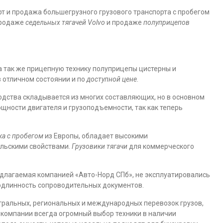
т и продажа большегрузного грузового транспорта с пробегом
продаже
седельных тягачей Volvo
и продаже
полуприцепов
 а так же прицепную технику полуприцепы цистерны и
 отличном состоянии и по
доступной цене
.
дства складывается из многих составляющих, но в основном
 мощности двигателя и грузоподъемности, так как теперь
ка с пробегом
из Европы, обладает высокими
ельскими свойствами.
Грузовики тягачи
для коммерческого
едлагаемая компанией «Авто-Норд СПб», не эксплуатировались
подлинность сопроводительных документов.
тральных, региональных и международных перевозок грузов,
 компании всегда огромный выбор техники в наличии