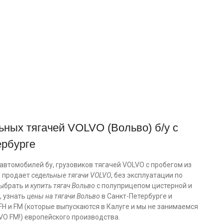
ных тягачей VOLVO (Вольво) б/у с
ербурге
втомобилей бу, грузовиков тягачей VOLVO с пробегом из
и продает
седельные тягачи VOLVO
, без эксплуатации по
выбрать и
купить тягач Вольво
с полуприцепом цистерной и
, узнать
цены на тягачи Вольво
в Санкт-Петербурге и
FH и FM (которые выпускаются в Калуге и мы не занимаемся
VO FM!) европейского производства.