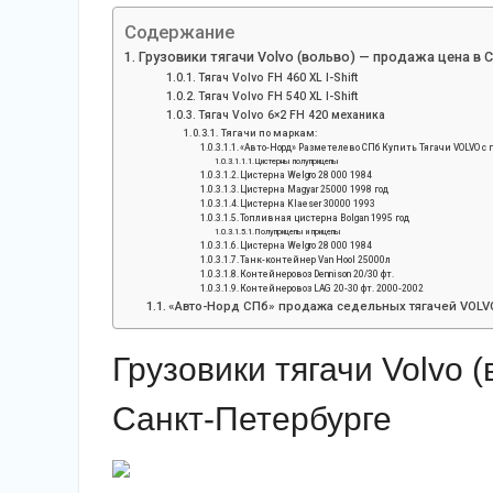
Содержание
Грузовики тягачи Volvo (вольво) — продажа цена в 
Тягач Volvo FH 460 XL I-Shift
Тягач Volvo FH 540 XL I-Shift
Тягач Volvo 6×2 FH 420 механика
Тягачи по маркам:
«Авто-Норд» Разметелево СПб Купить Тягачи VOLVO с 
Цистерны полуприцепы
Цистерна Welgro 28 000 1984
Цистерна Magyar 25000 1998 год
Цистерна Klaeser 30000 1993
Топливная цистерна Bolgan 1995 год
Полуприцепы и прицепы
Цистерна Welgro 28 000 1984
Танк-контейнер Van Hool 25000л
Контейнеровоз Dennison 20/30 фт.
Контейнеровоз LAG 20-30 фт. 2000-2002
«Авто-Норд СПб» продажа седельных тягачей VOLVO
Грузовики тягачи Volvo 
Санкт-Петербурге