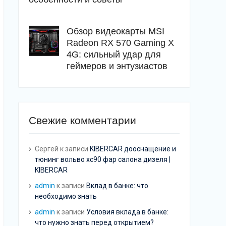
Обзор видеокарты MSI
Radeon RX 570 Gaming X
4G: сильный удар для
геймеров и энтузиастов
Свежие комментарии
Сергей
к записи
KIBERCAR дооснащение и
тюнинг вольво хс90 фар салона дизеля |
KIBERCAR
admin
к записи
Вклад в банке: что
необходимо знать
admin
к записи
Условия вклада в банке:
что нужно знать перед открытием?