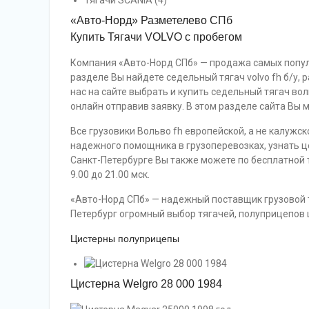
Тягачи SCANIA (4)
«Авто-Норд» Разметелево СПб
Купить Тягачи VOLVO с пробегом
Компания «Авто-Норд СПб» — продажа самых популя
разделе Вы найдете седельный тягач volvo fh б/у, 
нас на сайте выбрать и купить седельный тягач во
онлайн отправив заявку. В этом разделе сайта Вы м
Все грузовики Вольво fh европейской, а не калужск
надежного помощника в грузоперевозках, узнать це
Санкт-Петербурге Вы также можете по бесплатной
9.00 до 21.00 мск.
«Авто-Норд СПб» — надежный поставщик грузовой т
Петербург огромный выбор тягачей, полуприцепов ц
Цистерны полуприцепы
Цистерна Welgro 28 000 1984