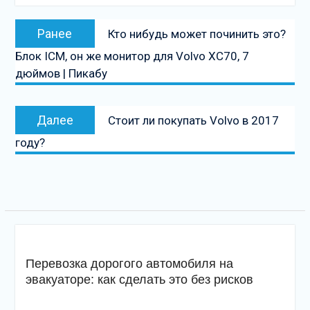
Навигация
Предыдущая
Ранее
Кто нибудь может починить это?
по
запись:
Блок ICM, он же монитор для Volvo XC70, 7
записям
дюймов | Пикабу
Следующая
Далее
Стоит ли покупать Volvo в 2017
запись
году?
Перевозка дорогого автомобиля на
эвакуаторе: как сделать это без рисков