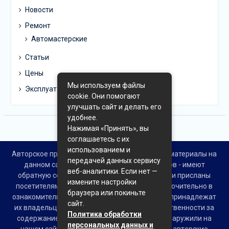
Новости
Ремонт
Автомастерские
Статьи
Цены
Мы используем файлы
Эксплуатация
cookie. Они помогают
улучшать сайт и делать его
удобнее.
Нажимая «Принять», вы
соглашаетесь с их
использованием и
Авторское право © Все права защищены. Все материалы на
передачей данных сервису
данном сайте взяты из открытых источников - имеют
веб-аналитики. Если нет —
обратную ссылку на материал в интернете или присланы
измените настройки
посетителями сайта и предоставляются исключительно в
браузера или покиньте
ознакомительных целях. Права на материалы принадлежат
сайт.
их владельцам. Администрация сайта ответственности за
Политика обработки
содержание материала не несет. Если Вы обнаружили на
персональных данных и