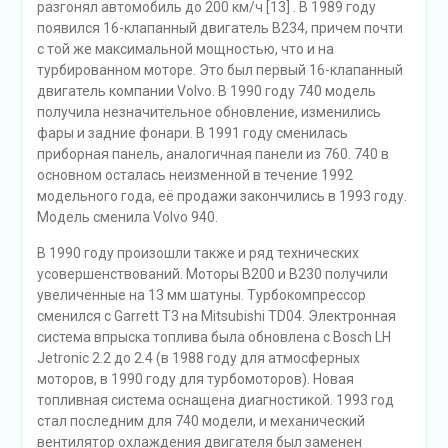
разгонял автомобиль до 200 км/ч [13] . В 1989 году
появился 16-клапанный двигатель B234, причем почти
с той же максимальной мощностью, что и на
турбированном моторе. Это был первый 16-клапанный
двигатель компании Volvo. В 1990 году 740 модель
получила незначительное обновление, изменились
фары и задние фонари. В 1991 году сменилась
приборная панель, аналогичная панели из 760. 740 в
основном осталась неизменной в течение 1992
модельного года, её продажи закончились в 1993 году.
Модель сменила Volvo 940.
В 1990 году произошли также и ряд технических
усовершенствований. Моторы B200 и B230 получили
увеличенные на 13 мм шатуны. Турбокомпрессор
сменился с Garrett T3 на Mitsubishi TD04. Электронная
система впрыска топлива была обновлена ​​с Bosch LH
Jetronic 2.2 до 2.4 (в 1988 году для атмосферных
моторов, в 1990 году для турбомоторов). Новая
топливная система оснащена диагностикой. 1993 год
стал последним для 740 модели, и механический
вентилятор охлаждения двигателя был заменен