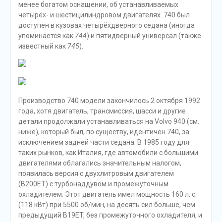
менее богатом оснащении, об устанавливаемых
четырёх- и шестицилиндровом двигателях. 740 был
доступен в кузовах четырёхдверного седана (иногда
упоминается как
744
) и пятидверный универсал (также
известный как
745
).
Производство 740 модели закончилось 2 октября 1992
года, хотя двигатель, трансмиссия, шасси и другие
детали продолжали устанавливаться на Volvo 940 (см.
ниже), который был, по существу, идентичен 740, за
исключением задней части седана. В 1985 году для
таких рынков, как Италия, где автомобили с большими
двигателями облагались значительным налогом,
появилась версия с двухлитровым двигателем
(B200ET) с турбонаддувом и промежуточным
охладителем. Этот двигатель имел мощность 160 л. с.
(118 кВт) при 5500 об/мин, на десять сил больше, чем
предыдущий B19ET, без промежуточного охладителя, и