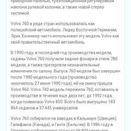
приборной панелью, трёхпозиционной регулировкой
наклона рулевой колонки, а также новой стерео
системой.
Volvo 760 в ряде стран использовалась как
полицейский автомобиль. Лидер Восточной Германии,
Эрих Хонеккер часто использовал эту модель Volvo как
свой правительственный автомобиль.
В 1990 году, в последний год производства модели,
седаны Volvo 760 получили задние фонари в стиле 780
модели, а также претерпели незначительные
изменения по салону. Выпуск 760 модели был завершен
после 1990 модельного года (производство
окончилось 27 июня 1990 года), ей на смену пришла
Volvo 960. Volvo 740 модель пережила 760, оставаясь в
производстве в течение еще двух лет, до 1992 года,
когда появилась Volvo 850. Всего было выпущено 183
864 седанов и 37 445 универсалов.
Volvo 760 собирался на заводах в Кальмаре (Швеция),
Галифаксе (Канада), и Генте (Бельгия). В 1986 году в
Германии турбовариант стоил от 49 800 немецких