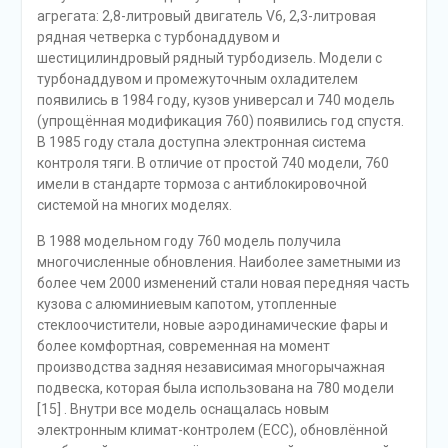
агрегата: 2,8-литровый двигатель V6, 2,3-литровая
рядная четверка с турбонаддувом и
шестицилиндровый рядный турбодизель. Модели с
турбонаддувом и промежуточным охладителем
появились в 1984 году, кузов универсал и 740 модель
(упрощённая модификация 760) появились год спустя.
В 1985 году стала доступна электронная система
контроля тяги. В отличие от простой 740 модели, 760
имели в стандарте тормоза с антиблокировочной
системой на многих моделях.
В 1988 модельном году 760 модель получила
многочисленные обновления. Наиболее заметными из
более чем 2000 изменений стали новая передняя часть
кузова с алюминиевым капотом, утопленные
стеклоочистители, новые аэродинамические фары и
более комфортная, современная на момент
производства задняя независимая многорычажная
подвеска, которая была использована на 780 модели
[15] . Внутри все модель оснащалась новым
электронным климат-контролем (ECC), обновлённой