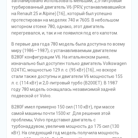
запланировано использовать меньший, 2,5-литровый
турбированный двигатель V6 (PRV, устанавливавшийся
на Renault 25 и Alpine) [16] , который был успешно
протестирован на моделях 740 и 760S. В небольшом
моторном отсеке 780, однако, этот двигатель
перегревался, и, так и не появился под его капотом.
В первые два года 780 модель была доступна по всему
миру (1986—1987), с устанавливаемым двигателем
B280F конфигурации V6. На итальянском рынке,
изначально был доступен только двигатель Volkswagen
D24TIC, мощностью 129 л. с. (95 кВт) [16] , но вскоре
стали также доступны и двигатели V6 мощностью 155
л. с. (114 кВт) и 2,0-литровый турбо (B200ET). В 1987
году 780 модель оснащалась независимой задней
подвеской от Volvo.
B280F имел примерно 150 сил (110 кВт), при массе
самой машины почти 1500 кг. Для решения этой
проблемы, Volvo представил двигатель с
турбонаддувом, увеличив мощность до 175 сил (130
кВт). На следующий год модель получила мощность