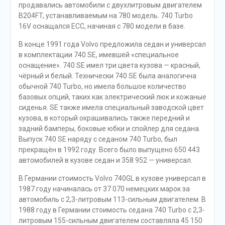
продавались автомобили с двухлитровым двигателем
B204FT, устанавливаемым на 780 модель. 740 Turbo
16V оснащался ECC, начиная с 780 модели в базе.
В конце 1991 года Volvo предложила седан и универсал
в комплектации 740 SE, имевшей «специальное
оснащение». 740 SE имел три цвета кузова — красный,
чёрный и белый. Технически 740 SE была аналогична
обычной 740 Turbo, но имела большое количество
базовых опций, таких как электрический люк и кожаные
сиденья. SE также имела специальный заводской цвет
кузова, в который окрашивались также передний и
задний бамперы, боковые юбки и спойлер для седана.
Выпуск 740 SE наряду с седаном 740 Turbo, был
прекращён в 1992 году. Всего было выпущено 650 443
автомобилей в кузове седан и 358 952 — универсал.
В Германии стоимость Volvo 740GL в кузове универсал в
1987 году начиналась от 37 070 немецких марок за
автомобиль с 2,3-литровым 113-сильным двигателем. В
1988 году в Германии стоимость седана 740 Turbo с 2,3-
литровым 155-сильным двигателем составляла 45 150