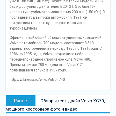
уже в 188 сил (140 кВт). Позже, в Италии, модели 780S
были доступны с двигателем B204GT. Это был 16-
клапанный турбомотор мощностью 200 л. с. (150 кВт). В
последний год выпуска автомобиля, 1991, он
выпускался только в кузове купе и только с
турбонаддувом.
Официальный общий объем выпущенных компанией
Volvo автомобилей 780 модели составляет 8 518
единиц, построенных в период с 1986 по 1991 годы. С
1986 по 1995 годы, Volvo предложила небольшое,
переднеприводное спортивное купе, Volvo 480.
Преемником же 780 модели стал Volvo C70,
появившийся только в 1997 году.
http://wikiredia.ru/wiki/Volvo_740
Навигация
Предыдущая
Ранее
Обзор и тест-драйв Volvo XC70,
по
запись:
мощного кроссовера фото и видео
записям