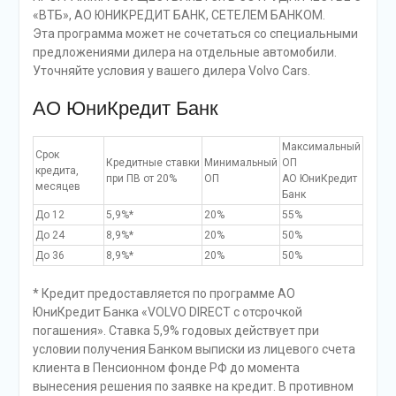
«ВТБ», АО ЮНИКРЕДИТ БАНК, СЕТЕЛЕМ БАНКОМ.
Эта программа может не сочетаться со специальными
предложениями дилера на отдельные автомобили.
Уточняйте условия у вашего дилера Volvo Cars.
АО ЮниКредит Банк
Максимальный
Срок
Кредитные ставки
Минимальный
ОП
кредита,
при ПВ от 20%
ОП
АО ЮниКредит
месяцев
Банк
До 12
5,9%*
20%
55%
До 24
8,9%*
20%
50%
До 36
8,9%*
20%
50%
* Кредит предоставляется по программе АО
ЮниКредит Банка «VOLVO DIRECT с отсрочкой
погашения». Ставка 5,9% годовых действует при
условии получения Банком выписки из лицевого счета
клиента в Пенсионном фонде РФ до момента
вынесения решения по заявке на кредит. В противном