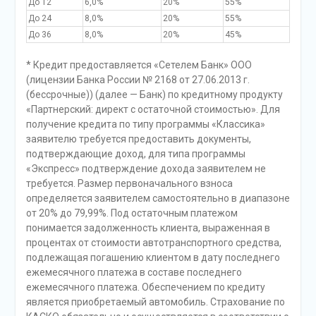
До 12
6,0%
20%
55%
До 24
8,0%
20%
55%
До 36
8,0%
20%
45%
* Кредит предоставляется «Сетелем Банк» ООО
(лицензии Банка России № 2168 от 27.06.2013 г.
(бессрочные)) (далее — Банк) по кредитному продукту
«Партнерский: директ с остаточной стоимостью». Для
получение кредита по типу программы «Классика»
заявителю требуется предоставить документы,
подтверждающие доход, для типа программы
«Экспресс» подтверждение дохода заявителем не
требуется. Размер первоначального взноса
определяется заявителем самостоятельно в диапазоне
от 20% до 79,99%. Под остаточным платежом
понимается задолженность клиента, выраженная в
процентах от стоимости автотранспортного средства,
подлежащая погашению клиентом в дату последнего
ежемесячного платежа в составе последнего
ежемесячного платежа. Обеспечением по кредиту
является приобретаемый автомобиль. Страхование по