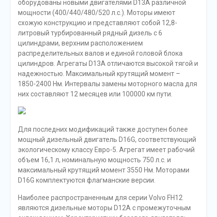
оборудованы новыми двигателями D13A различной
мощности (400/440/480/520 л.с.). Моторы имеют
схожую конструкцию и представляют собой 12,8-
литровый турбированный рядный дизель с 6
цилиндрами, верхним расположением
распределительных валов и единой головой блока
цилиндров. Агрегаты D13A отличаются высокой тягой и
надежностью. Максимальный крутящий момент –
1850-2400 Нм. Интервалы замены моторного масла для
них составляют 12 месяцев или 100000 км пути.
Для последних модификаций также доступен более
мощный дизельный двигатель D16G, соответствующий
экологическому классу Евро-5. Агрегат имеет рабочий
объем 16,1 л, номинальную мощность 750 л.с. и
максимальный крутящий момент 3550 Нм. Моторами
D16G комплектуются флагманские версии.
Наиболее распространенным для серии Volvo FH12
являются дизельные моторы D12A с промежуточным