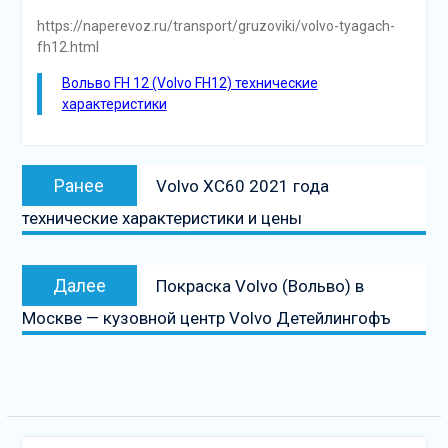
https://naperevoz.ru/transport/gruzoviki/volvo-tyagach-
fh12.html
Вольво FH 12 (Volvo FH12) технические
характеристики
Навигация
Предыдущая
Ранее
Volvo XC60 2021 года
по
запись:
технические характеристики и цены
записям
Следующая
Далее
Покраска Volvo (Вольво) в
запись
Москве — кузовной центр Volvo Детейлингофъ