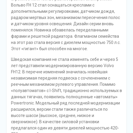
Вольво FH 12 стал оснащаться креслами с
дополнительными регулировками, датчиком дождя,
радаром мертвых зон, механизмом пересечения полос
и датчиком уровня освещения. Дизайн серии вновь
поменялся. Новинка обзавелась переделанными
фарами и решеткой радиатора. Флагманом семейства
на этот раз стала версия с дизелем мощностью 750 л.с.
Этот «гигант» был способен на многое.
Шведская компания не стала изменять себе и через 5
лет представили модернизированную версию Volvo
FH12. В перечне изменений значилась новейшая
независимая передняя подвеска с сочленением с
реечным механизмом рулевого управления. Помимо
«полуавтоматов» с I-Shift, традиционно используемых в
данных тягачах, появились полноценные «автоматы»
Powertronic. Модельный ряд последней модернизации
расширился, версии стали также различаться по
высоте шасси (высокое, среднее, низкое и
сверхнизкое). В качестве силовой установки
предлагался один из девяти дизелей мощностью 420-