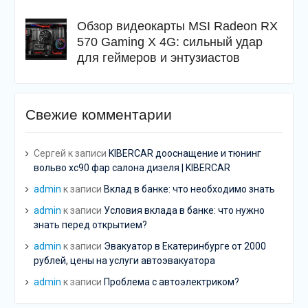
Обзор видеокарты MSI Radeon RX
570 Gaming X 4G: сильный удар
для геймеров и энтузиастов
Свежие комментарии
Сергей
к записи
KIBERCAR дооснащение и тюнинг
вольво хс90 фар салона дизеля | KIBERCAR
admin
к записи
Вклад в банке: что необходимо знать
admin
к записи
Условия вклада в банке: что нужно
знать перед открытием?
admin
к записи
Эвакуатор в Екатеринбурге от 2000
рублей, цены на услуги автоэвакуатора
admin
к записи
Проблема с автоэлектриком?