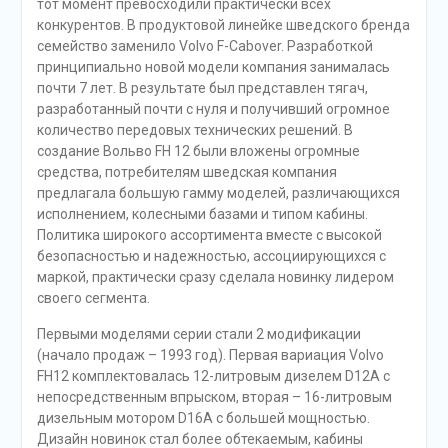
тот момент превосходили практически всех
конкурентов. В продуктовой линейке шведского бренда
семейство заменило Volvo F-Cabover. Разработкой
принципиально новой модели компания занималась
почти 7 лет. В результате был представлен тягач,
разработанный почти с нуля и получивший огромное
количество передовых технических решений. В
создание Вольво FH 12 были вложены огромные
средства, потребителям шведская компания
предлагала большую гамму моделей, различающихся
исполнением, колесными базами и типом кабины.
Политика широкого ассортимента вместе с высокой
безопасностью и надежностью, ассоциирующихся с
маркой, практически сразу сделала новинку лидером
своего сегмента.
Первыми моделями серии стали 2 модификации
(начало продаж – 1993 год). Первая вариация Volvo
FH12 комплектовалась 12-литровым дизелем D12A с
непосредственным впрыском, вторая – 16-литровым
дизельным мотором D16A с большей мощностью.
Дизайн новинок стал более обтекаемым, кабины