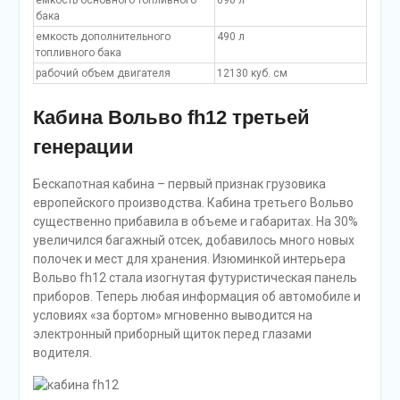
емкость основного топливного
690 л
бака
емкость дополнительного
490 л
топливного бака
рабочий объем двигателя
12130 куб. см
Кабина Вольво fh12 третьей
генерации
Бескапотная кабина – первый признак грузовика
европейского производства. Кабина третьего Вольво
существенно прибавила в объеме и габаритах. На 30%
увеличился багажный отсек, добавилось много новых
полочек и мест для хранения. Изюминкой интерьера
Вольво fh12 стала изогнутая футуристическая панель
приборов. Теперь любая информация об автомобиле и
условиях «за бортом» мгновенно выводится на
электронный приборный щиток перед глазами
водителя.