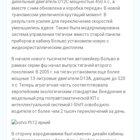
дизельный двигатель D12C мощностью 450 л.с., а
вместе с ним обновлена и коробка передач. В новой
трансмиссии увеличился крутящий момент. В
результате усилия для переключения скоростей
уменьшились вдвое. Также была модернизирована
система управления тягачом: вместо старой панели
приборов в кабину Вольво установили новую с
жидкокристаллическим дисплеем.
В начале нового тысячелетия автомейкер Вольво в
рамках серии фш начал выпуск тягачей второго
поколения. В 2005 г. на тягач установили еще более
мощные 13-литровые двигатели D13А, дающие до 520
л.с. Теперь агрегатная часть соответствовала
европейским экологическим стандартам. Внедрение в
модельный ряд полуавтоматической КП с
интеллектуальной системой I-Shift освободило
водителя от более чем 2 тысяч переключений за день.
В сторону аэродинамики был изменен дизайн кабины.