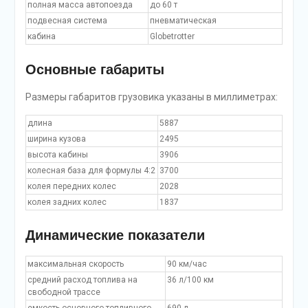
полная масса автопоезда
до 60 т
подвесная система
пневматическая
кабина
Globetrotter
Основные габариты
Размеры габаритов грузовика указаны в миллиметрах:
длина
5887
ширина кузова
2495
высота кабины
3906
колесная база для формулы 4:2
3700
колея передних колес
2028
колея задних колес
1837
Динамические показатели
максимальная скорость
90 км/час
средний расход топлива на
36 л/100 км
свободной трассе