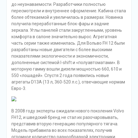
до неузнаваемости. Разработчики полностью
пересмотрели и внутреннее оформление. Кабина стала
более обтекаемой и увеличилась в размерах. Новинка
получила переработанные блок-фары и задние
зеркала. Углы панелей стали закругленными, уровень
комфорта в салоне значительно вырос. Агрегатная
часть серии также изменилась. Для Вольво FH 12 были
разработаны новые двигатели с более высокими
показателями экологичности и экономичности,
дополненные системой I-shift и «полуавтоматами». В
моторную гамму вошли дизели мощностью 660, 610 и
550 «лошадей». Спустя 2 года появились новые
агрегаты D13A (13 л, 360-520 л.с.), отвечающие нормам
Евро-3.
В 2008 году эксперты ожидали нового поколения Volvo
FH12, и шведский бренд не стал их разочаровывать,
представив вторую генерацию популярного тягача.
Модель прибавила во всех показателях, получив
огромное количество разнообразной электроники.