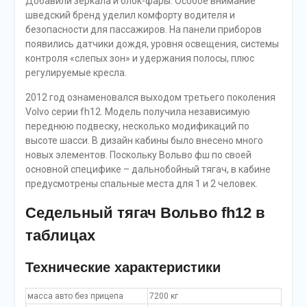
Добавили зеркала и блок-фары. Особое внимание
шведский бренд уделил комфорту водителя и
безопасности для пассажиров. На панели приборов
появились датчики дождя, уровня освещения, системы
контроля «слепых зон» и удержания полосы, плюс
регулируемые кресла.
2012 год ознаменовался выходом третьего поколения
Volvo серии fh12. Модель получила независимую
переднюю подвеску, несколько модификаций по
высоте шасси. В дизайн кабины было внесено много
новых элементов. Поскольку Вольво фш по своей
основной специфике – дальнобойный тягач, в кабине
предусмотрены спальные места для 1 и 2 человек.
Седельный тягач Вольво fh12 в
таблицах
Технические характеристики
масса авто без прицепа
7200 кг