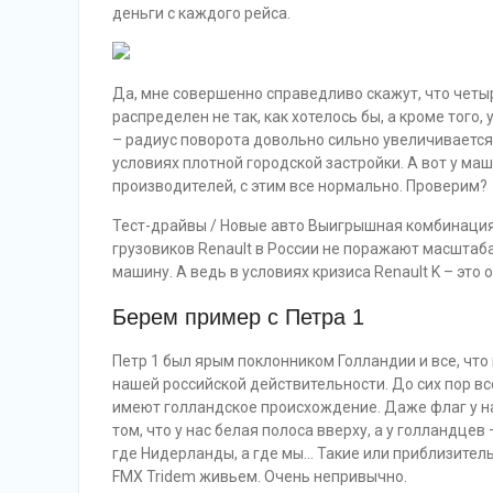
деньги с каждого рейса.
Да, мне совершенно справедливо скажут, что четыре
распределен не так, как хотелось бы, а кроме тог
– радиус поворота довольно сильно увеличивается 
условиях плотной городской застройки. А вот у ма
производителей, с этим все нормально. Проверим?
Тест-драйвы / Новые авто Выигрышная комбинация:
грузовиков Renault в России не поражают масштаба
машину. А ведь в условиях кризиса Renault K – это
Берем пример с Петра 1
Петр 1 был ярым поклонником Голландии и все, что
нашей российской действительности. До сих пор вс
имеют голландское происхождение. Даже флаг у на
том, что у нас белая полоса вверху, а у голландцев
где Нидерланды, а где мы… Такие или приблизитель
FMX Tridem живьем. Очень непривычно.