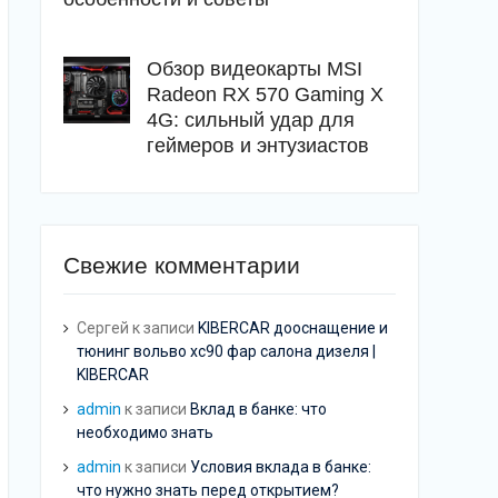
Обзор видеокарты MSI
Radeon RX 570 Gaming X
4G: сильный удар для
геймеров и энтузиастов
Свежие комментарии
Сергей
к записи
KIBERCAR дооснащение и
тюнинг вольво хс90 фар салона дизеля |
KIBERCAR
admin
к записи
Вклад в банке: что
необходимо знать
admin
к записи
Условия вклада в банке:
что нужно знать перед открытием?