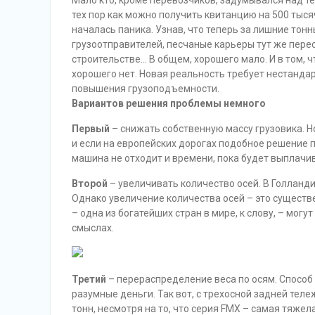
Мало кто, кроме перевозчиков, задумывался над те
тех пор как можно получить квитанцию на 500 тысяч
началась паника. Узнав, что теперь за лишние тон
грузоотправителей, песчаные карьеры тут же перест
строительстве… В общем, хорошего мало. И в том, ч
хорошего нет. Новая реальность требует нестанда
повышения грузоподъемности.
Вариантов решения проблемы немного
Первый
– снижать собственную массу грузовика. Н
и если на европейских дорогах подобное решение п
машина не отходит и времени, пока будет выплачив
Второй
– увеличивать количество осей. В Голланди
Однако увеличение количества осей – это сущест
– одна из богатейших стран в мире, к слову, – могут
смыслах.
Третий
– перераспределение веса по осям. Способ 
разумные деньги. Так вот, с трехосной задней тел
тонн, несмотря на то, что серия FMX – самая тяжела