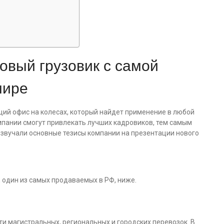
новый грузовик с самой
мире
щий офис на колесах, который найдет применение в любой
мпании смогут привлекать лучших кадровиков, тем самым
к звучали основные тезисы компании на презентации нового
и, один из самых продаваемых в РФ, ниже.
ти магистральных, региональных и городских перевозок. В