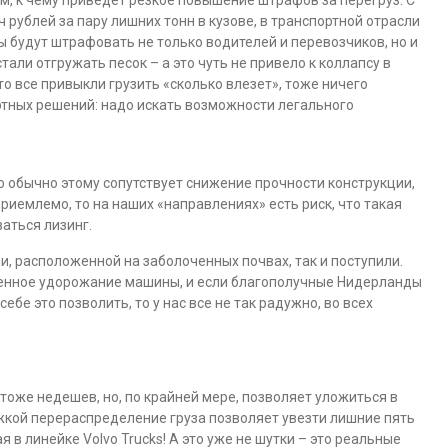
м, к чему приведет резкое повышение штрафов за перегруз. С
 рублей за пару лишних тонн в кузове, в транспортной отрасли
ны будут штрафовать не только водителей и перевозчиков, но и
али отгружать песок – а это чуть не привело к коллапсу в
то все привыкли грузить «сколько влезет», тоже ничего
ртных решений: надо искать возможности легального
о обычно этому сопутствует снижение прочности конструкции,
риемлемо, то на наших «направлениях» есть риск, что такая
аться лизинг.
и, расположенной на заболоченных почвах, так и поступили.
венное удорожание машины, и если благополучные Нидерланды
 себе это позволить, то у нас все не так радужно, во всех
тоже недешев, но, по крайней мере, позволяет уложиться в
ежкой перераспределение груза позволяет увезти лишние пять
я в линейке Volvo Trucks! А это уже не шутки – это реальные