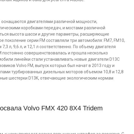
я оснащаются двигателями различной мощности,
ическими коробками передач, и мостами различной
яться высота шасси и другие параметры, расширяющие
 поколение серии FM составляли три автомобиля: FM7, FM10,
,3 л, 9,6 л, и 12,1 л соответственно. По объему двигателя
M постоянно совершенствовалась и прошла несколько
мобили линейки стали устанавливать новые двигатели D13C
зовиков Volvo FM, выпуск которых был начат в 2013 году и
пами турбированных дизельных моторов объемом 10,8 и 12,8
ядные шестерки D13K, отвечающие экологическим нормам
освала Volvo FMX 420 8Х4 Tridem