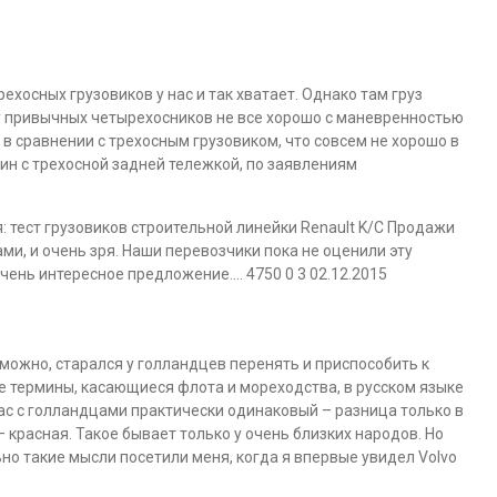
хосных грузовиков у нас и так хватает. Однако там груз
о, у привычных четырехосников не все хорошо с маневренностью
в сравнении с трехосным грузовиком, что совсем не хорошо в
шин с трехосной задней тележкой, по заявлениям
 тест грузовиков строительной линейки Renault K/C Продажи
ми, и очень зря. Наши перевозчики пока не оценили эту
 очень интересное предложение…. 4750 0 3 02.12.2015
 можно, старался у голландцев перенять и приспособить к
е термины, касающиеся флота и мореходства, в русском языке
с с голландцами практически одинаковый – разница только в
 – красная. Такое бывает только у очень близких народов. Но
но такие мысли посетили меня, когда я впервые увидел Volvo