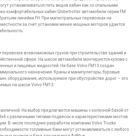
огут устанавливаться пять видов кабин как со спальными
соко комфортабельных кабин Globetrotter автомобили серии FM
братьям линейки FH. При магистральных перевозках на
местности за счет установки менее мощных моторов удается
абельность.
 перевозке всевозможных грузов при строительстве зданий и
зяйственной сфере. На шасси автомобиля монтируются кузова с
енных и пищевых жидкостей. На базе Volvo FM13 создан
ммунального назначения. Краны и манипуляторы, буровые
ин, оборудование, используемое при обустройстве дорог – это
емых на шасси Volvo FM13.
азличной. На выбор предлагаются машины с колесной базой от
о 8х4 с различными типами подвесок и характеристиками мостов
и. В числе последних разработок компании Volvo Trucks
необходимости топливные баки могут устанавливаться с любого
льных ящиков и бака для реагента AdBlue.