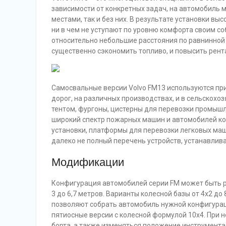
зависимости от конкретных задач, на автомобиль м
местами, так и без них. В результате установки вы
ни в чем не уступают по уровню комфорта своим со
относительно небольшие расстояния по равнинной 
существенно сэкономить топливо, и повысить рент
Самосвальные версии Volvo FM13 используются при
дорог, на различных производствах, и в сельскохо
тентом, фургоны, цистерны для перевозки промышл
широкий спектр пожарных машин и автомобилей ко
установки, платформы для перевозки легковых маш
далеко не полный перечень устройств, устанавлива
Модификации
Конфигурация автомобилей серии FM может быть р
3 до 6,7 метров. Варианты колесной базы от 4х2 д
позволяют собрать автомобиль нужной конфигураци
пятиосные версии с колесной формулой 10х4. При 
борта, а также изменяться положение инструмента