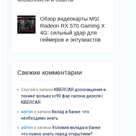
Обзор видеокарты MSI
Radeon RX 570 Gaming X
4G: сильный удар для
геймеров и энтузиастов
Свежие комментарии
Сергей
к записи
KIBERCAR дооснащение и
тюнинг вольво хс90 фар салона дизеля |
KIBERCAR
admin
к записи
Вклад в банке: что
необходимо знать
admin
к записи
Условия вклада в банке:
что нужно знать перед открытием?