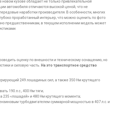
в новом кузове обладает не только привлекательной
ции автомобиля отличаются высокой ценой, что не
 передовые наработки производителя. В особенности, многих
лубоко проработанный интерьер, что можно оценить по фото
енно предшественникам, в текущем исполнении модель может
истиками.
роводить оценку по внешности и техническому оснащению, но
стики и силовую часть.
На это транспортное средство
нерирующий 249 лошадиных сил, а также 350 Нм крутящего
ть 190 л.с., 400 Нм тяги;
на 235 «лошадей» и 480 Нм крутящего момента;
бензиновым турбодвигателем суммарной мощностью в 407 л.с. и