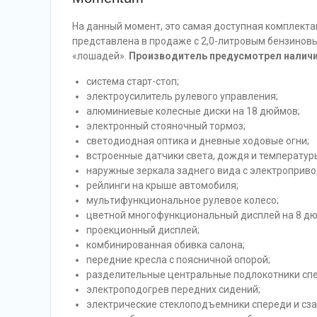
На данный момент, это самая доступная комплектац
представлена в продаже с 2,0-литровым бензиновым
«лошадей».
Производитель предусмотрел наличие
система старт-стоп;
электроусилитель рулевого управления;
алюминиевые колесные диски на 18 дюймов;
электронный стояночный тормоз;
светодиодная оптика и дневные ходовые огни;
встроенные датчики света, дождя и температур
наружные зеркала заднего вида с электроприво
рейлинги на крыше автомобиля;
мультифункциональное рулевое колесо;
цветной многофункциональный дисплей на 8 дю
проекционный дисплей;
комбинированная обивка салона;
передние кресла с поясничной опорой;
разделительные центральные подлокотники спе
электроподогрев передних сидений;
электрические стеклоподъемники спереди и сза