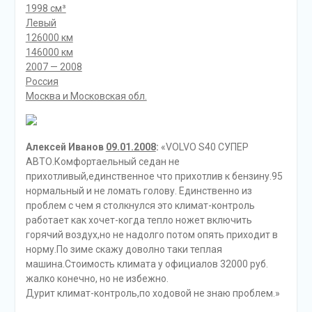
1998 см³
Левый
126000 км
146000 км
2007 — 2008
Россия
Москва и Московская обл.
Алексей Иванов
09.01.2008
:
«VOLVO S40 СУПЕР
АВТО.Комфортаельный седан не
прихотливый,единственное что прихотлив к бензину.95
нормальный и не ломать голову. Единственно из
проблем с чем я столкнулся это климат-контроль
работает как хочет-когда тепло ножет включить
горячий воздух,но не надолго потом опять приходит в
норму.По зиме скажу доволно таки теплая
машина.Стоимость климата у официалов 32000 руб.
жалко конечно, но не избежно.
Дурит климат-контроль,по ходовой не знаю проблем.»