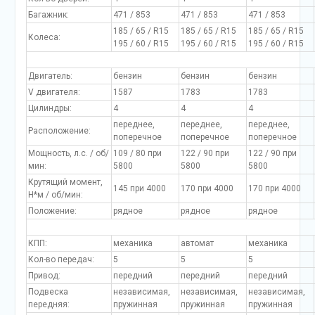
Багажник:
471 / 853
471 / 853
471 / 853
185 / 65 / R15
185 / 65 / R15
185 / 65 / R15
Колеса:
195 / 60 / R15
195 / 60 / R15
195 / 60 / R15
Двигатель:
бензин
бензин
бензин
V двигателя:
1587
1783
1783
Цилиндры:
4
4
4
переднее,
переднее,
переднее,
Расположение:
поперечное
поперечное
поперечное
Мощность, л.с. / об/
109 / 80 при
122 / 90 при
122 / 90 при
мин:
5800
5800
5800
Крутящий момент,
145 при 4000
170 при 4000
170 при 4000
Н*м / об/мин:
Положение:
рядное
рядное
рядное
КПП:
механика
автомат
механика
Кол-во передач:
5
5
5
Привод:
передний
передний
передний
Подвеска
независимая,
независимая,
независимая,
передняя:
пружинная
пружинная
пружинная