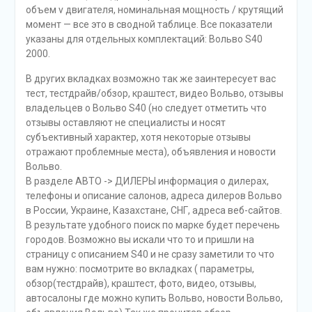
объем v двигателя, номинальная мощность / крутящий
момент — все это в сводной таблице. Все показатели
указаны для отдельных комплектаций: Вольво S40
2000.
В других вкладках возможно так же заинтересует вас
тест, тестдрайв/обзор, краштест, видео Вольво, отзывы
владельцев о Вольво S40 (но следует отметить что
отзывы оставляют не специалисты и носят
субъективный характер, хотя некоторые отзывы
отражают проблемные места), объявления и новости
Вольво.
В разделе АВТО -> ДИЛЕРЫ информация о дилерах,
телефоны и описание салонов, адреса дилеров Вольво
в России, Украине, Казахстане, СНГ, адреса веб-сайтов.
В результате удобного поиск по марке будет перечень
городов. Возможно вы искали что то и пришли на
страницу с описанием S40 и не сразу заметили то что
вам нужно: посмотрите во вкладках ( параметры,
обзор(тестдрайв), краштест, фото, видео, отзывы,
автосалоны где можно купить Вольво, новости Вольво,