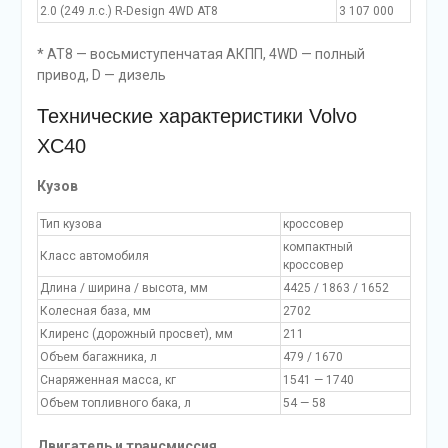
2.0 (249 л.с.) R-Design 4WD AT8
3 107 000
* AT8 — восьмиступенчатая АКПП, 4WD — полный
привод, D — дизель
Технические характеристики Volvo
XC40
Кузов
Тип кузова
кроссовер
компактный
Класс автомобиля
кроссовер
Длина / ширина / высота, мм
4425 / 1863 / 1652
Колесная база, мм
2702
Клиренс (дорожный просвет), мм
211
Объем багажника, л
479 / 1670
Снаряженная масса, кг
1541 — 1740
Объем топливного бака, л
54 — 58
Двигатель и трансмиссия