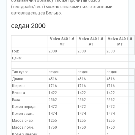
объявления Вольво) Так же прочитав обзор
(тестдрайв/тест) можно ознакомиться с отзывами
автовладельцев Вольво.
седан 2000
Volvo S40
1.6
Volvo S40
1.8
Volvo S40
1.8
8888888888888888.
MT
AT
MT
Год:
2000
2000
2000
Цена:
Тип кузов:
седан
седан
седан
Длина:
4516
4516
4516
Ширина:
1716
1716
1716
Высота:
1422
1422
1422
База:
2562
2562
2562
Колея передн.:
1472
1472
1472
Колея задн.:
1474
1474
1474
Масса снар.:
1255
1255
1255
Масса полн.:
1750
1750
1750
Кол-во дверей:
4
4
4