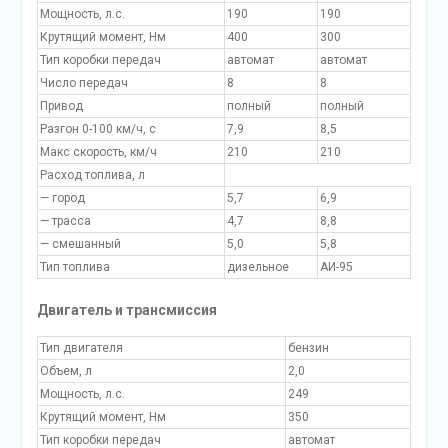
Мощность, л.с.
190
190
Крутящий момент, Нм
400
300
Тип коробки передач
автомат
автомат
Число передач
8
8
Привод
полный
полный
Разгон 0-100 км/ч, с
7,9
8,5
Макс скорость, км/ч
210
210
Расход топлива, л
— город
5,7
6,9
— трасса
4,7
8,8
— смешанный
5,0
5,8
Тип топлива
дизельное
АИ-95
Двигатель и трансмиссия
Тип двигателя
бензин
Объем, л
2,0
Мощность, л.с.
249
Крутящий момент, Нм
350
Тип коробки передач
автомат