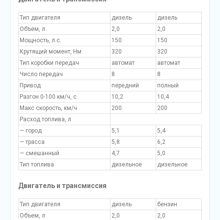
Тип двигателя
дизель
дизель
Объем, л
2,0
2,0
Мощность, л.с.
150
150
Крутящий момент, Нм
320
320
Тип коробки передач
автомат
автомат
Число передач
8
8
Привод
передний
полный
Разгон 0-100 км/ч, с
10,2
10,4
Макс скорость, км/ч
200
200
Расход топлива, л
— город
5,1
5,4
— трасса
5,8
6,2
— смешанный
4,7
5,0
Тип топлива
дизельное
дизельное
Двигатель и трансмиссия
Тип двигателя
дизель
бензин
Объем, л
2,0
2,0