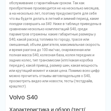
обслуживание с гарантийным сроком. Так как
преобретение производится не на несколько месяцев,
а на несколько лет, поэтому предусмотрите для себя
что вы будете делать в летний и зимний период,
какие
поездки совершать на S40
. Ниже в таблице приведены в
сравнении несколько комплектаций S40, среди
параметров отражены: какие габаритные размеры у
S40, какой расход топлива по городу, трассе или
смешанный, объем двигателя, максимальная скорость
и время разгона до 100 км/час, снаряженная или
полная масса S40, колесная база, колея передних и
задних колес, тип трансмиссии (кпп/какая коробка
передач), какой привод, размер шин, какая мощность
или крутящий момент и какая цена. Помимо всех цифр
можно прочитать отзывы автовладельцев о S40,
просмотреть видео или новости, тесты (тестдрайв,
краштест).
Volvo S40
Характеристика и обзор (тест/