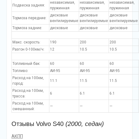
независимая,
независимая,
независимая,
Подвеска задняя:
пружинная
пружинная
пружинная
дисковые
дисковые
дисковые
Тормоза передние:
вентилируемые
вентилируемые
вентилируемые
Тормоза задние:
дисковые
дисковые
дисковые
Макс. скорость:
190
200
200
Разгон 0-100км/ч:
12
10.5
10.5
Топливный бак:
60
60
60
Топливо:
АИ-95
АИ-95
АИ-95
Расход на 100км,
11.1
11.5
11.5
город:
Расход на 100км,
6
6.1
6.1
трасса:
Расход на 100км,
—
—
—
смешанный:
Отзывы Volvo S40
(2000, седан)
АКПП