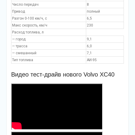
Число передач
8
Привод
полный
Разгон 0-100 км/ч, с
6,5
Макс скорость, км/ч
230
Расход топлива, л
— город
9,1
— трасса
6,0
— смешанный
7,1
Тип топлива
АИ-95
Видео тест-драйв нового Volvo XC40