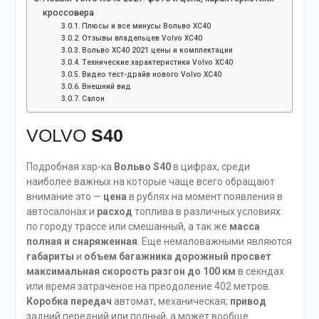
кроссовера
Плюсы и все минусы Вольво ХС40
Отзывы владельцев Volvo XC40
Вольво ХС40 2021 цены и комплектации
Технические характеристики Volvo XC40
Видео тест-драйв нового Volvo XC40
Внешний вид
Салон
VOLVO
S40
Подробная хар-ка
Вольво S40
в цифрах, среди
наиболее важных на которые чаще всего обращают
внимание это —
цена
в рублях на момент появления в
автосалонах и
расход
топлива в различных условиях:
по городу трассе или смешанный, а так же
масса
полная и снаряженная
. Еще немаловажными являются
габариты
и
объем багажника
дорожный просвет
максимальная скорость
разгон до 100 км
в секндах
или время затраченое на преодоление 402 метров.
Коробка передач
автомат, механическая;
привод
задний передний или полный, а может вообще