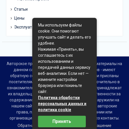
Статьи
Цены
Мы используем файлы
Эксплуатация
cookie. Они помогают
улучшать сайт и делать его
удобнее.
Нажимая «Принять», вы
соглашаетесь с их
использованием и
Авторское право © Все права защищены. Все материалы на
передачей данных сервису
данном сайте взяты из открытых источников - имеют
веб-аналитики. Если нет —
обратную ссылку на материал в интернете или присланы
измените настройки
посетителями сайта и предоставляются исключительно в
браузера или покиньте
ознакомительных целях. Права на материалы принадлежат
сайт.
их владельцам. Администрация сайта ответственности за
Политика обработки
содержание материала не несет. Если Вы обнаружили на
персональных данных и
нашем сайте материалы, которые нарушают авторские
политика cookie
права, принадлежащие Вам, Вашей компании или
организации, пожалуйста, сообщите нам через контакты.
Принять
Обратная связь
Пользовательское соглашение