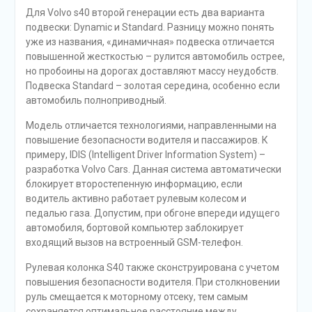
Для Volvo s40 второй генерации есть два варианта
подвески: Dynamic и Standard. Разницу можно понять
уже из названия, «динамичная» подвеска отличается
повышенной жесткостью – рулится автомобиль острее,
но пробоины на дорогах доставляют массу неудобств.
Подвеска Standard – золотая середина, особенно если
автомобиль полноприводный.
Модель отличается технологиями, направленными на
повышение безопасности водителя и пассажиров. К
примеру, IDIS (Intelligent Driver Information System) –
разработка Volvo Cars. Данная система автоматически
блокирует второстепенную информацию, если
водитель активно работает рулевым колесом и
педалью газа. Допустим, при обгоне впереди идущего
автомобиля, бортовой компьютер заблокирует
входящий вызов на встроенный GSM-телефон.
Рулевая колонка S40 также сконструирована с учетом
повышения безопасности водителя. При столкновении
руль смещается к моторному отсеку, тем самым
сохраняется оптимальное расстояние между