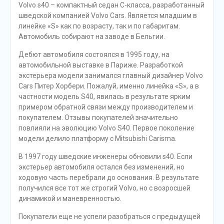
Volvo s40 – компактный седан С-класса, разработанный
шведской компанией Volvo Cars. Является младшим в
линейке «S» как по возрасту, так и по габаритам.
Автомобиль собирают на заводе в Бельгии.
Дебют автомобиля состоялся в 1995 году, на
автомобильной выставке в Париже. Разработкой
экстерьера модели занимался главный дизайнер Volvo
Cars Питер Хорбери. Пожалуй, именно линейка «S», а в
частности модель S40, явилась в результате ярким
примером обратной связи между производителем и
покупателем. Отзывы покупателей значительно
повлияли на эволюцию Volvo S40. Первое поколение
модели делило платформу с Mitsubishi Carisma.
В 1997 году шведские инженеры обновили s40. Если
экстерьер автомобиля остался без изменений, но
ходовую часть перебрали до основания. В результате
получился все тот же строгий Volvo, но с возросшей
динамикой и маневренностью.
Покупатели еще не успели разобраться с предыдущей