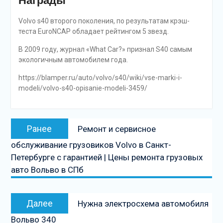
Награды
Volvo s40 второго поколения, по результатам крэш-
теста EuroNCAP обладает рейтингом 5 звезд.
В 2009 году, журнал «What Car?» признал S40 самым
экологичным автомобилем года.
https://blamper.ru/auto/volvo/s40/wiki/vse-marki-i-
modeli/volvo-s40-opisanie-modeli-3459/
Навигация
Предыдущая
Ранее
Ремонт и сервисное
по
запись:
обслуживание грузовиков Volvo в Санкт-
записям
Петербурге с гарантией | Цены ремонта грузовых
авто Вольво в СПб
Следующая
Далее
Нужна электросхема автомобиля
запись
Вольво 340