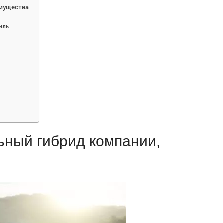
имущества
иль
ьный гибрид компании,