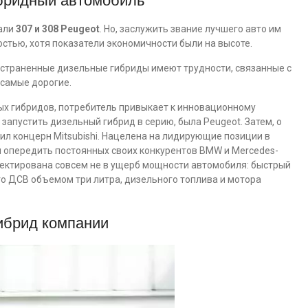
ибридный автомобиль
али
307 и 308 Peugeot
. Но, заслужить звание лучшего авто им
остью, хотя показатели экономичности были на высоте.
остраненные дизельные гибриды имеют трудности, связанные с
 самые дорогие.
ых гибридов, потребитель привыкает к инновационному
 запустить дизельный гибрид в серию, была Peugeot. Затем, о
ил концерн Mitsubishi. Нацелена на лидирующие позиции в
я опередить постоянных своих конкурентов BMW и Mercedes-
оектирована совсем не в ущерб мощности автомобиля: быстрый
о ДСВ объемом три литра, дизельного топлива и мотора
ибрид компании