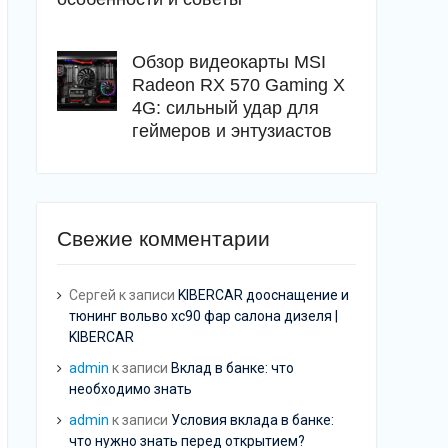
Обзор видеокарты MSI
Radeon RX 570 Gaming X
4G: сильный удар для
геймеров и энтузиастов
Свежие комментарии
Сергей
к записи
KIBERCAR дооснащение и
тюнинг вольво хс90 фар салона дизеля |
KIBERCAR
admin
к записи
Вклад в банке: что
необходимо знать
admin
к записи
Условия вклада в банке:
что нужно знать перед открытием?