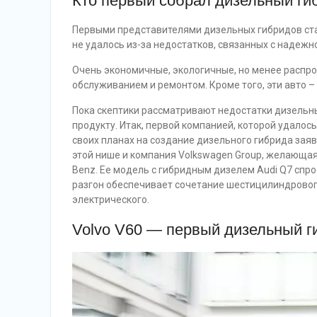
Кто первый собрал дизельный г
Первыми представителями дизельных гибридов ст
не удалось из-за недостатков, связанных с надежн
Очень экономичные, экологичные, но менее распр
обслуживанием и ремонтом. Кроме того, эти авто –
Пока скептики рассматривают недостатки дизельн
продукту. Итак, первой компанией, которой удалось
своих планах на создание дизельного гибрида заяв
этой нише и компания Volkswagen Group, желающа
Benz. Ее модель с гибридным дизелем Audi Q7 спр
разгон обеспечивает сочетание шестицилиндровог
электрического.
Volvo V60 — первый дизельный г