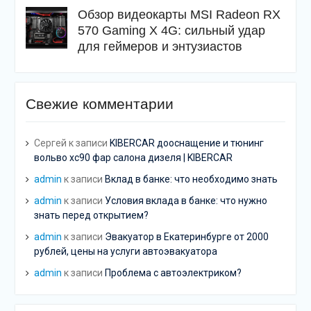
Обзор видеокарты MSI Radeon RX
570 Gaming X 4G: сильный удар
для геймеров и энтузиастов
Свежие комментарии
Сергей
к записи
KIBERCAR дооснащение и тюнинг
вольво хс90 фар салона дизеля | KIBERCAR
admin
к записи
Вклад в банке: что необходимо знать
admin
к записи
Условия вклада в банке: что нужно
знать перед открытием?
admin
к записи
Эвакуатор в Екатеринбурге от 2000
рублей, цены на услуги автоэвакуатора
admin
к записи
Проблема с автоэлектриком?