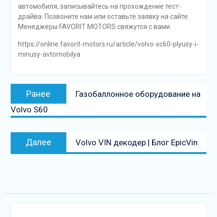
автомобиля, записывайтесь на прохождение тест-
драйва. Позвоните нам или оставьте заявку на сайте.
Менеджеры FAVORIT MOTORS свяжутся с вами.
https://online.favorit-motors.ru/article/volvo-xc60-plyusy-i-
minusy-avtomobilya
Навигация
Предыдущая
Ранее
Газобаллонное оборудование на
по
запись:
Volvo S60
записям
Следующая
Далее
Volvo VIN декодер | Блог EpicVin
запись