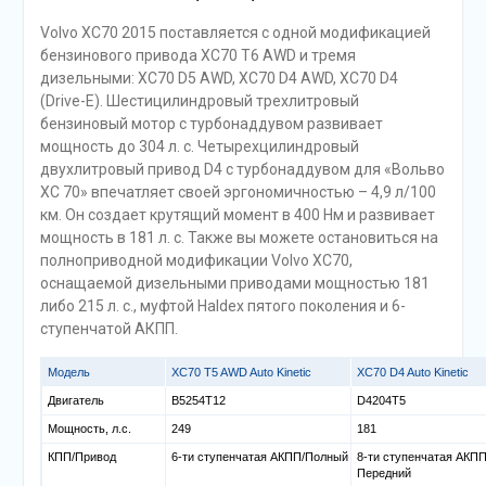
Volvo XC70 2015 поставляется с одной модификацией
бензинового привода XC70 T6 AWD и тремя
дизельными: XC70 D5 AWD, XC70 D4 AWD, XC70 D4
(Drive-E). Шестицилиндровый трехлитровый
бензиновый мотор с турбонаддувом развивает
мощность до 304 л. с. Четырехцилиндровый
двухлитровый привод D4 с турбонаддувом для «Вольво
XC 70» впечатляет своей эргономичностью – 4,9 л/100
км. Он создает крутящий момент в 400 Нм и развивает
мощность в 181 л. с. Также вы можете остановиться на
полноприводной модификации Volvo XC70,
оснащаемой дизельными приводами мощностью 181
либо 215 л. с., муфтой Haldex пятого поколения и 6-
ступенчатой АКПП.
Модель
XC70 T5 AWD Auto Kinetic
XC70 D4 Auto Kinetic
Двигатель
B5254T12
D4204T5
Мощность, л.с.
249
181
КПП/Привод
6-ти ступенчатая АКПП/Полный
8-ти ступенчатая АКПП
Передний