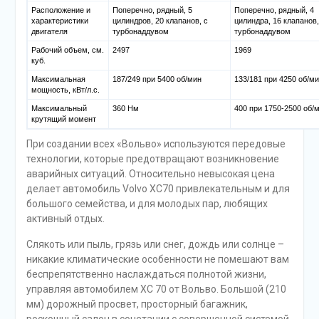
Расположение и
Поперечно, рядный, 5
Поперечно, рядный, 4
характеристики
цилиндров, 20 клапанов, с
цилиндра, 16 клапанов,
двигателя
турбонаддувом
турбонаддувом
Рабочий объем, см.
2497
1969
куб.
Максимальная
187/249 при 5400 об/мин
133/181 при 4250 об/м
мощность, кВт/л.с.
Максимальный
360 Нм
400 при 1750-2500 об/
крутящий момент
При создании всех «Вольво» используются передовые
технологии, которые предотвращают возникновение
аварийных ситуаций. Относительно невысокая цена
делает автомобиль Volvo XC70 привлекательным и для
большого семейства, и для молодых пар, любящих
активный отдых.
Слякоть или пыль, грязь или снег, дождь или солнце –
никакие климатические особенности не помешают вам
беспрепятственно наслаждаться полнотой жизни,
управляя автомобилем XC 70 от Вольво. Большой (210
мм) дорожный просвет, просторный багажник,
роскошный салон в сочетании с совершенной системой