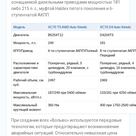
оснащаемой дизельными приводами мощностью 181
либо 215 л. с., муфтой Haldex пятого поколения и 6-
ступенчатой АКПП.
Модель
XC70 T5 AWD Auto Kinetic
XC70 D4 Auto Kinetic
Двигатель
B5254T12
D4204T5
Мощность, л.с.
249
181
КПП/Привод
6-ти ступенчатая АКПП/Полный
8-ти ступенчатая АКПП
Передний
Расположение и
Поперечно, рядный, 5
Поперечно, рядный, 4
характеристики
цилиндров, 20 клапанов, с
цилиндра, 16 клапанов,
двигателя
турбонаддувом
турбонаддувом
Рабочий объем, см.
2497
1969
куб.
Максимальная
187/249 при 5400 об/мин
133/181 при 4250 об/м
мощность, кВт/л.с.
Максимальный
360 Нм
400 при 1750-2500 об/
крутящий момент
При создании всех «Вольво» используются передовые
технологии, которые предотвращают возникновение
аварийных ситуаций. Относительно невысокая цена