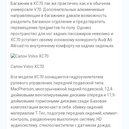
Багажник в XC70 так же практичен, как и в обычном
универсале V70. Дополнительные алюминиевые
направляющие в багажнике давали возможность
разделить багажное отделение и предотвратить
перемещение предметов по полу. Однако
пространство для ног задних пассажиров невелико и
XC70 уступает своему основному конкуренту Audi A6
Allroad по внутреннему комфорту на задних сиденьях.
Салон Volvo XC70
Все модели XC70 оснащаются гидроусилителем
рулевого управления, передней подвеской типа
MacPherson, многорычажной задней подвеской, 12,4-
дюймовыми вентилируемыми дисками спереди и 11,9-
дюймовыми тормозными дисками сзади. Базовая
комплектация включает в себя: обивку сидений
материалом T-Tec, подогрев передних сидений, климат-
контроль, раздвоенную выхлопную систему, HD
аудиосистему, стеклоочистители с датчиком дождя,