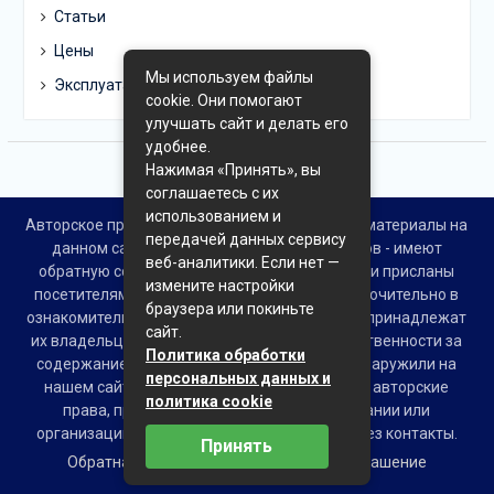
Статьи
Цены
Мы используем файлы
Эксплуатация
cookie. Они помогают
улучшать сайт и делать его
удобнее.
Нажимая «Принять», вы
соглашаетесь с их
использованием и
Авторское право © Все права защищены. Все материалы на
передачей данных сервису
данном сайте взяты из открытых источников - имеют
веб-аналитики. Если нет —
обратную ссылку на материал в интернете или присланы
измените настройки
посетителями сайта и предоставляются исключительно в
браузера или покиньте
ознакомительных целях. Права на материалы принадлежат
сайт.
их владельцам. Администрация сайта ответственности за
Политика обработки
содержание материала не несет. Если Вы обнаружили на
персональных данных и
нашем сайте материалы, которые нарушают авторские
политика cookie
права, принадлежащие Вам, Вашей компании или
организации, пожалуйста, сообщите нам через контакты.
Принять
Обратная связь
Пользовательское соглашение