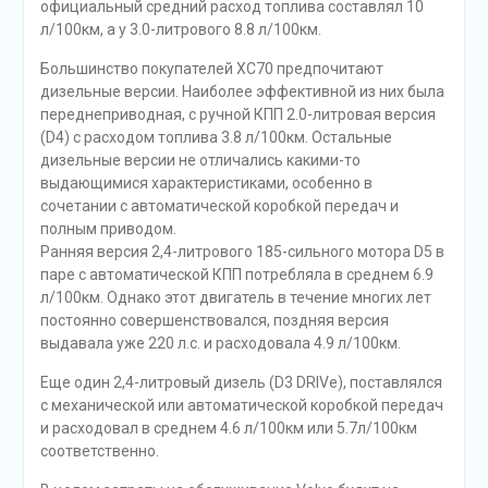
официальный средний расход топлива составлял 10
л/100км, а у 3.0-литрового 8.8 л/100км.
Большинство покупателей XC70 предпочитают
дизельные версии. Наиболее эффективной из них была
переднеприводная, с ручной КПП 2.0-литровая версия
(D4) с расходом топлива 3.8 л/100км. Остальные
дизельные версии не отличались какими-то
выдающимися характеристиками, особенно в
сочетании с автоматической коробкой передач и
полным приводом.
Ранняя версия 2,4-литрового 185-сильного мотора D5 в
паре с автоматической КПП потребляла в среднем 6.9
л/100км. Однако этот двигатель в течение многих лет
постоянно совершенствовался, поздняя версия
выдавала уже 220 л.с. и расходовала 4.9 л/100км.
Еще один 2,4-литровый дизель (D3 DRIVe), поставлялся
с механической или автоматической коробкой передач
и расходовал в среднем 4.6 л/100км или 5.7л/100км
соответственно.