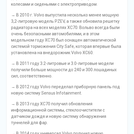
колесами и сиденьями с электроприводом.
→ В 2010 г. Volvo выпустила несколько менее мощную
3,2-литровую модель PZEV, а также обновила решетку
радиатора на всех моделях XC70. Вольво всегда были
очень безопасными автомобилями, и в этом
модельном году XC70 был оснащен автоматической
системой торможения City Safe, которая впервые была
установлена на внедорожник Volvo XC60.
→ В 2011 году 3.2-литровые и 3.0-литровые модели
получили больше мощности до 240 и 300 лошадиных
сил, соответственно.
→ В 2012 году Volvo переделал приборную панель под
новую систему Sensus Infotainment.
→ В 2013 году XC70 получил обновления
информационной системы, стеклоочистители с
датчиком дождя и новую систему обнаружения
туннелей для фар.
→ В 2014 году универсал Volvo получил новую