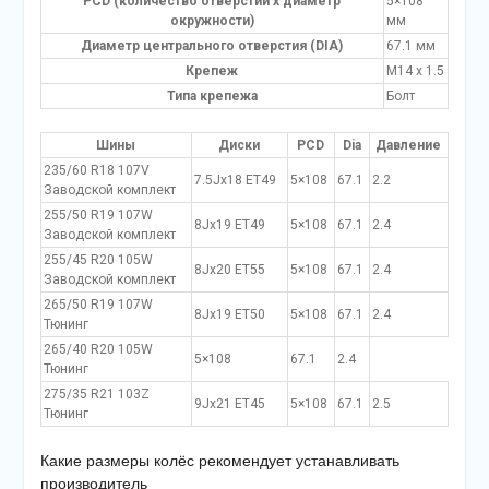
PCD (количество отверстий x диаметр
5×108
окружности)
мм
Диаметр центрального отверстия (DIA)
67.1 мм
Крепеж
M14 x 1.5
Типа крепежа
Болт
Шины
Диски
PCD
Dia
Давление
235/60 R18 107V
7.5Jx18 ET49
5×108
67.1
2.2
Заводской комплект
255/50 R19 107W
8Jx19 ET49
5×108
67.1
2.4
Заводской комплект
255/45 R20 105W
8Jx20 ET55
5×108
67.1
2.4
Заводской комплект
265/50 R19 107W
8Jx19 ET50
5×108
67.1
2.4
Тюнинг
265/40 R20 105W
5×108
67.1
2.4
Тюнинг
275/35 R21 103Z
9Jx21 ET45
5×108
67.1
2.5
Тюнинг
Какие размеры колёс рекомендует устанавливать
производитель