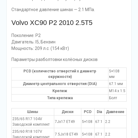
Стандартное давление шинах — 2.1 МПа.
Volvo XC90 P2 2010 2.5T5
Поколение: P2
Двигатель: I5, Бензин
Мощность: 209 л.с. (154 кВт)
Параметры разболтовки колёсных дисков
PCD (количество отверстий x диаметр
5×108
окружности)
мм
Диаметр центрального отверстия (DIA)
67.1 мм
Крепеж
M14 x 1.5
Типа крепежа
Болт
Шины
Диски
PCD
Dia
Давление
235/65 R17 104V
7Jx17 ET49
5×108
67.1
2.2
Заводской комплект
235/60 R18 107V
7.5Jx18 ET49
5×108
67.1
2.2
Заводской комплект