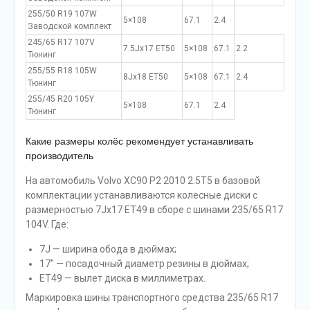
255/50 R19 107W
5×108
67.1
2.4
Заводской комплект
245/65 R17 107V
7.5Jx17 ET50
5×108
67.1
2.2
Тюнинг
255/55 R18 105W
8Jx18 ET50
5×108
67.1
2.4
Тюнинг
255/45 R20 105Y
5×108
67.1
2.4
Тюнинг
Какие размеры колёс рекомендует устанавливать
производитель
На автомобиль Volvo XC90 P2 2010 2.5T5 в базовой
комплектации устанавливаются колесные диски с
размерностью 7Jx17 ET49 в сборе с шинами 235/65 R17
104V. Где:
7J — ширина обода в дюймах;
17″ — посадочный диаметр резины в дюймах;
ET49 — вылет диска в миллиметрах.
Маркировка шины транспортного средства 235/65 R17