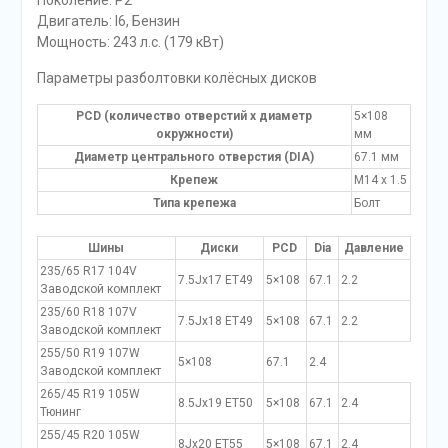
Поколение: P2
Двигатель: I6, Бензин
Мощность: 243 л.с. (179 кВт)
Параметры разболтовки колёсных дисков
PCD (количество отверстий x диаметр
5×108
окружности)
мм
Диаметр центрального отверстия (DIA)
67.1 мм
Крепеж
M14 x 1.5
Типа крепежа
Болт
Шины
Диски
PCD
Dia
Давление
235/65 R17 104V
7.5Jx17 ET49
5×108
67.1
2.2
Заводской комплект
235/60 R18 107V
7.5Jx18 ET49
5×108
67.1
2.2
Заводской комплект
255/50 R19 107W
5×108
67.1
2.4
Заводской комплект
265/45 R19 105W
8.5Jx19 ET50
5×108
67.1
2.4
Тюнинг
255/45 R20 105W
8Jx20 ET55
5×108
67.1
2.4