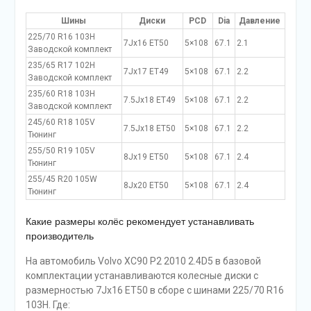
Шины
Диски
PCD
Dia
Давление
225/70 R16 103H
7Jx16 ET50
5×108
67.1
2.1
Заводской комплект
235/65 R17 102H
7Jx17 ET49
5×108
67.1
2.2
Заводской комплект
235/60 R18 103H
7.5Jx18 ET49
5×108
67.1
2.2
Заводской комплект
245/60 R18 105V
7.5Jx18 ET50
5×108
67.1
2.2
Тюнинг
255/50 R19 105V
8Jx19 ET50
5×108
67.1
2.4
Тюнинг
255/45 R20 105W
8Jx20 ET50
5×108
67.1
2.4
Тюнинг
Какие размеры колёс рекомендует устанавливать
производитель
На автомобиль Volvo XC90 P2 2010 2.4D5 в базовой
комплектации устанавливаются колесные диски с
размерностью 7Jx16 ET50 в сборе с шинами 225/70 R16
103H. Где: