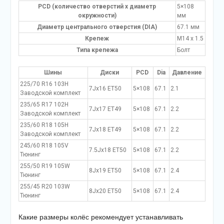
PCD (количество отверстий x диаметр
5×108
окружности)
мм
Диаметр центрального отверстия (DIA)
67.1 мм
Крепеж
M14 x 1.5
Типа крепежа
Болт
Шины
Диски
PCD
Dia
Давление
225/70 R16 103H
7Jx16 ET50
5×108
67.1
2.1
Заводской комплект
235/65 R17 102H
7Jx17 ET49
5×108
67.1
2.2
Заводской комплект
235/60 R18 105H
7Jx18 ET49
5×108
67.1
2.2
Заводской комплект
245/60 R18 105V
7.5Jx18 ET50
5×108
67.1
2.2
Тюнинг
255/50 R19 105W
8Jx19 ET50
5×108
67.1
2.4
Тюнинг
255/45 R20 103W
8Jx20 ET50
5×108
67.1
2.4
Тюнинг
Какие размеры колёс рекомендует устанавливать