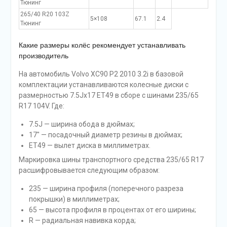
Тюнинг
265/40 R20 103Z
5×108
67.1
2.4
Тюнинг
Какие размеры колёс рекомендует устанавливать
производитель
На автомобиль Volvo XC90 P2 2010 3.2i в базовой
комплектации устанавливаются колесные диски с
размерностью 7.5Jx17 ET49 в сборе с шинами 235/65
R17 104V. Где:
7.5J — ширина обода в дюймах;
17″ — посадочный диаметр резины в дюймах;
ET49 — вылет диска в миллиметрах.
Маркировка шины транспортного средства 235/65 R17
расшифровывается следующим образом:
235 — ширина профиля (поперечного разреза
покрышки) в миллиметрах;
65 — высота профиля в процентах от его ширины;
R — радиальная навивка корда;