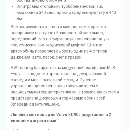
600 Нм пикового момента
3-литровый «топовый» турбобензиновик TSI,
выдающий 340 «лошадок» и предельную тягу в 440
Нм.
Вне зависимости от типа и мощности мотора, его
напарником выступает 8-скоростной «автомат»,
передающий тягу на фирменную полноприводную
трансмиссию с многодисковой муфтой. Штатно
автомобиль позволяет выбрать один из 4-х типов
движения: авто, песок, снег и гравий.
VW Touareg базируется на модульной платформе МLВ
Еvо, а его подвеска представлена двухрычажкой
спереди и многорычажкой – сзади. Рулевое
управление дополнено электроусилителем с
варьируемыми характеристиками, а тормозная система
представлена дисковыми тормозами обеих осей
(спереди с вентиляцией).
Линейка моторов для Volvo XC90 представлена 2
силовыми агрегатами: