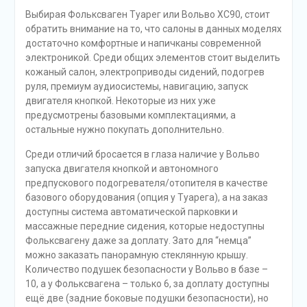
Выбирая Фольксваген Туарег или Вольво ХС90, стоит
обратить внимание на то, что салоны в данных моделях
достаточно комфортные и напичканы современной
электроникой. Среди общих элементов стоит выделить
кожаный салон, электроприводы сидений, подогрев
руля, премиум аудиосистемы, навигацию, запуск
двигателя кнопкой. Некоторые из них уже
предусмотрены базовыми комплектациями, а
остальные нужно покупать дополнительно.
Среди отличий бросается в глаза наличие у Вольво
запуска двигателя кнопкой и автономного
предпускового подогревателя/отопителя в качестве
базового оборудования (опция у Туарега), а на заказ
доступны система автоматической парковки и
массажные передние сидения, которые недоступны
Фольксвагену даже за доплату. Зато для “немца”
можно заказать панорамную стеклянную крышу.
Количество подушек безопасности у Вольво в базе –
10, а у Фольксвагена – только 6, за доплату доступны
ещё две (задние боковые подушки безопасности), но