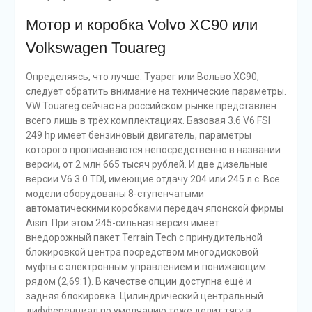
Мотор и коробка Volvo XC90 или
Volkswagen Touareg
Определяясь, что лучше: Туарег или Вольво ХС90,
следует обратить внимание на технические параметры.
VW Touareg сейчас на российском рынке представлен
всего лишь в трёх комплектациях. Базовая 3.6 V6 FSI
249 hp имеет бензиновый двигатель, параметры
которого прописываются непосредственно в названии
версии, от 2 млн 665 тысяч рублей. И две дизельные
версии V6 3.0 TDI, имеющие отдачу 204 или 245 л.с. Все
модели оборудованы 8-ступенчатыми
автоматическими коробками передач японской фирмы
Aisin. При этом 245-сильная версия имеет
внедорожный пакет Terrain Tech с принудительной
блокировкой центра посредством многодисковой
муфты с электронным управлением и понижающим
рядом (2,69:1). В качестве опции доступна ещё и
задняя блокировка. Цилиндрический центральный
дифференциал по умолчанию тоже делит тягу в