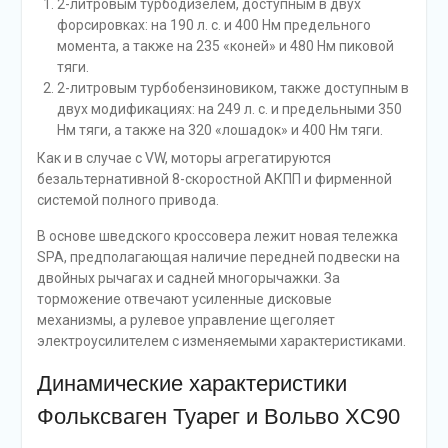
2-литровым турбодизелем, доступным в двух
форсировках: на 190 л. с. и 400 Нм предельного
момента, а также на 235 «коней» и 480 Нм пиковой
тяги.
2-литровым турбобензиновиком, также доступным в
двух модификациях: на 249 л. с. и предельными 350
Нм тяги, а также на 320 «лошадок» и 400 Нм тяги.
Как и в случае с VW, моторы агрегатируются
безальтернативной 8-скоростной АКПП и фирменной
системой полного привода.
В основе шведского кроссовера лежит новая тележка
SPA, предполагающая наличие передней подвески на
двойных рычагах и садней многорычажки. За
торможение отвечают усиленные дисковые
механизмы, а рулевое управление щеголяет
электроусилителем с изменяемыми характеристиками.
Динамические характеристики
Фольксваген Туарег и Вольво XC90