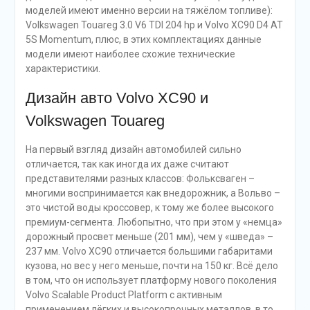
моделей имеют именно версии на тяжёлом топливе):
Volkswagen Touareg 3.0 V6 TDI 204 hp и Volvo XC90 D4 AT
5S Momentum, плюс, в этих комплектациях данные
модели имеют наиболее схожие технические
характеристики.
Дизайн авто Volvo XC90 и
Volkswagen Touareg
На первый взгляд дизайн автомобилей сильно
отличается, так как иногда их даже считают
представителями разных классов: Фольксваген –
многими воспринимается как внедорожник, а Вольво –
это чистой воды кроссовер, к тому же более высокого
премиум-сегмента. Любопытно, что при этом у «немца»
дорожный просвет меньше (201 мм), чем у «шведа» –
237 мм. Volvo XC90 отличается большими габаритами
кузова, но вес у него меньше, почти на 150 кг. Всё дело
в том, что он использует платформу нового поколения
Volvo Scalable Product Platform с активным
применением лёгких и высокопрочных металлов, в то