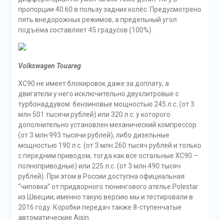
пропорции 40:60 в пользу задних колёс. Предусмотрено
пять внедорожных режимов, а предельный угол
подъёма составляет 45 градусов (100%).
Volkswagen Touareg
XC90 не имеет блокировок даже за доплату, а
двигатели у него исключительно двухлитровые с
турбонаддувом: бензиновые мощностью 245 л.с. (от 3
млн 501 тысячи рублей) или 320 л.с. у которого
дополнительно установлен механический компрессор
(от 3 млн 993 тысячи рублей), либо дизельные
мощностью 190 л.с. (от 3 млн 260 тысяч рублей и только
с передним приводом, тогда как все остальные XC90 –
полноприводные) или 225 л.с. (от 3 млн 490 тысяч
рублей). При этом в России доступна официальная
“чиповка” от придворного тюнингового ателье Polestar
из Швеции, именно такую версию мы и тестировали в
2016 году. Коробки передач также 8-ступенчатые
автоматические Aisin.