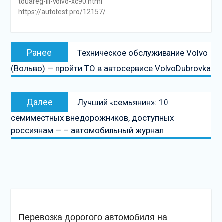
touareg-ili-volvo-xc90.html
https://autotest.pro/12157/
Навигация
Предыдущая
Ранее
Техническое обслуживание Volvo
по
запись:
(Вольво) — пройти ТО в автосервисе VolvoDubrovka
записям
Следующая
Далее
Лучший «семьянин»: 10
запись
семиместных внедорожников, доступных
россиянам — – автомобильный журнал
Перевозка дорогого автомобиля на