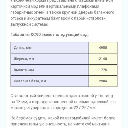
Лаконичная корма представлена ставшими визитной
карточкой модели вертикальными плафонами
габаритных огней, а также крупной дверью багажного
отсека и аккуратным бампером с парой «стволов»
выпускной системы.
Габариты XC90 имеют следующий вид:
Длина, мм
4950
Ширина, мм
2140
Высота, мм
1775
Колёсная база, мм
2984
Стандартный клиренс превосходит таковой у Touareg
на 18 мм, а с предустановленной пневмоподвеской его
можно регулировать в пределах 227-267 мм.
Не берёмся судить, какой из автомобилей имеет более
привлекательную внешность, но чисто субъективно