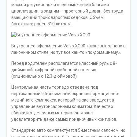
массой регулировок и всевозможными благами
цивилизации, а задним – просторный диван, без труда
вмещающий троих взрослых седоков. Объем
багажника равен 810 литрам.
Внутреннее оформление Volvo XC90 также выполнено в
лаконичном стиле, но тут все как-то «по-домашнему».
Перед водителем располагается классный руль с 8-
дюймовой цифровой приборной панелью
(опционально с 12,3-дюймовой).
Центральная часть торпедо отведена под
вертикальный 9,5-дюймовый экран информационно-
медийного комплекса, который также заведует за
управление внутрисалонным климатом. Качество
сборки и отделочных материалов может
удовлетворить даже самых придирчивых критиков.
Стандартно авто комплектуется 5-местным салоном, но
в качестве опции может быть установлен ещё и третий