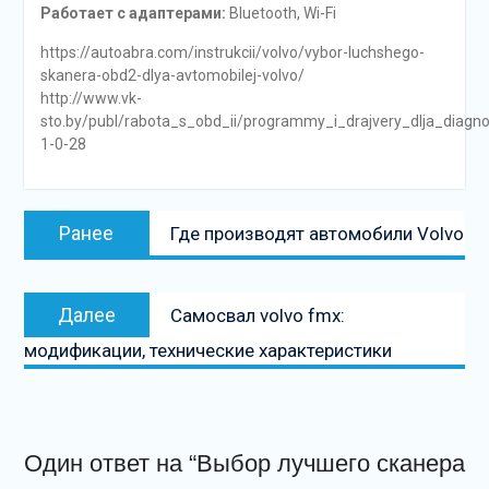
Работает с адаптерами:
Bluetooth, Wi-Fi
https://autoabra.com/instrukcii/volvo/vybor-luchshego-
skanera-obd2-dlya-avtomobilej-volvo/
http://www.vk-
sto.by/publ/rabota_s_obd_ii/programmy_i_drajvery_dlja_diagn
1-0-28
Навигация
Предыдущая
Ранее
Где производят автомобили Volvo
по
запись:
записям
Следующая
Далее
Самосвал volvo fmx:
запись
модификации, технические характеристики
Один ответ на “Выбор лучшего сканера