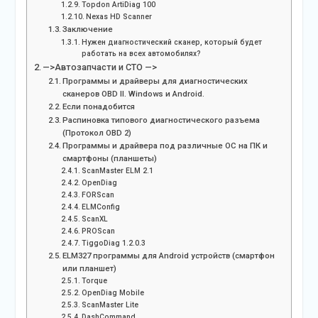
Topdon ArtiDiag 100
Nexas HD Scanner
Заключение
Нужен диагностический сканер, который будет
работать на всех автомобилях?
—>Автозапчасти и СТО —>
Программы и драйверы для диагностических
сканеров OBD II. Windows и Android.
Если понадобится
Распиновка типового диагностического разъема
(Протокол OBD 2)
Программы и драйвера под различные ОС на ПК и
смартфоны (планшеты)
ScanMaster ELM 2.1
OpenDiag
FORScan
ELMConfig
ScanXL
PROScan
TiggoDiag 1.2.0.3
ELM327 программы для Android устройств (смартфон
или планшет)
Torque
OpenDiag Mobile
ScanMaster Lite
DashCommand