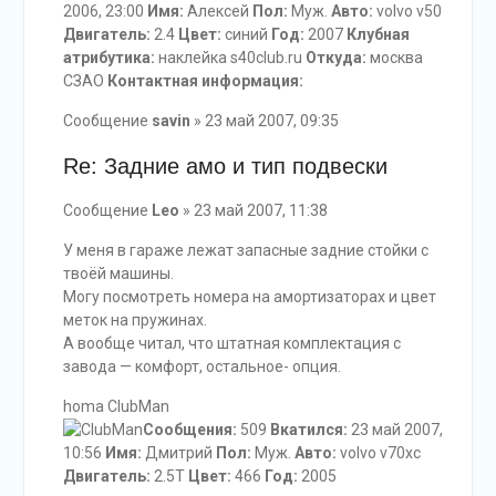
2006, 23:00
Имя:
Алексей
Пол:
Муж.
Авто:
volvo v50
Двигатель:
2.4
Цвет:
синий
Год:
2007
Клубная
атрибутика:
наклейка s40club.ru
Откуда:
москва
СЗАО
Контактная информация:
Сообщение
savin
» 23 май 2007, 09:35
Re: Задние амо и тип подвески
Сообщение
Leo
» 23 май 2007, 11:38
У меня в гараже лежат запасные задние стойки с
твоёй машины.
Могу посмотреть номера на амортизаторах и цвет
меток на пружинах.
А вообще читал, что штатная комплектация с
завода — комфорт, остальное- опция.
homa ClubMan
Сообщения:
509
Вкатился:
23 май 2007,
10:56
Имя:
Дмитрий
Пол:
Муж.
Авто:
volvo v70xc
Двигатель:
2.5T
Цвет:
466
Год:
2005