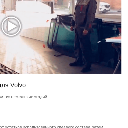
для Volvo
ит из нескольких стадий:
от остатков использованного клеевого состава, затем