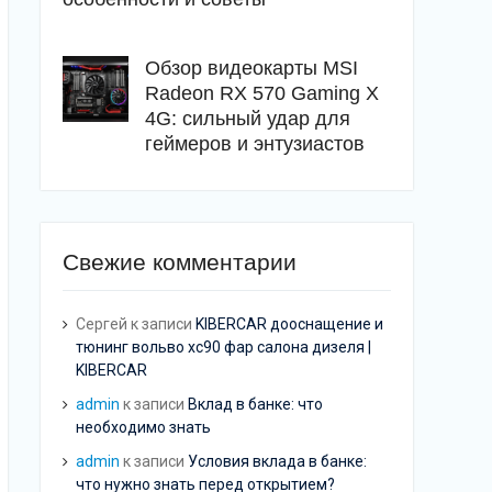
Обзор видеокарты MSI
Radeon RX 570 Gaming X
4G: сильный удар для
геймеров и энтузиастов
Свежие комментарии
Сергей
к записи
KIBERCAR дооснащение и
тюнинг вольво хс90 фар салона дизеля |
KIBERCAR
admin
к записи
Вклад в банке: что
необходимо знать
admin
к записи
Условия вклада в банке:
что нужно знать перед открытием?