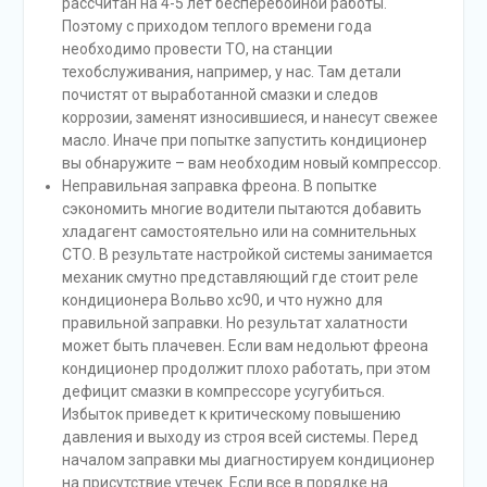
рассчитан на 4-5 лет бесперебойной работы.
Поэтому с приходом теплого времени года
необходимо провести ТО, на станции
техобслуживания, например, у нас. Там детали
почистят от выработанной смазки и следов
коррозии, заменят износившиеся, и нанесут свежее
масло. Иначе при попытке запустить кондиционер
вы обнаружите – вам необходим новый компрессор.
Неправильная заправка фреона. В попытке
сэкономить многие водители пытаются добавить
хладагент самостоятельно или на сомнительных
СТО. В результате настройкой системы занимается
механик смутно представляющий где стоит реле
кондиционера Вольво хс90, и что нужно для
правильной заправки. Но результат халатности
может быть плачевен. Если вам недольют фреона
кондиционер продолжит плохо работать, при этом
дефицит смазки в компрессоре усугубиться.
Избыток приведет к критическому повышению
давления и выходу из строя всей системы. Перед
началом заправки мы диагностируем кондиционер
на присутствие утечек. Если все в порядке на