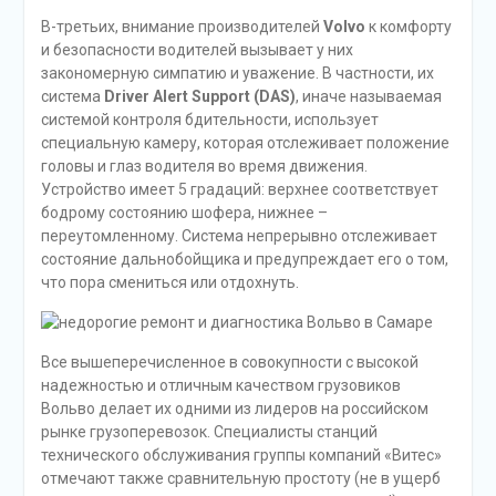
В-третьих, внимание производителей
Volvo
к комфорту
и безопасности водителей вызывает у них
закономерную симпатию и уважение. В частности, их
система
Driver Alert Support (DAS)
, иначе называемая
системой контроля бдительности, использует
специальную камеру, которая отслеживает положение
головы и глаз водителя во время движения.
Устройство имеет 5 градаций: верхнее соответствует
бодрому состоянию шофера, нижнее –
переутомленному. Система непрерывно отслеживает
состояние дальнобойщика и предупреждает его о том,
что пора смениться или отдохнуть.
Все вышеперечисленное в совокупности с высокой
надежностью и отличным качеством грузовиков
Вольво делает их одними из лидеров на российском
рынке грузоперевозок. Специалисты станций
технического обслуживания группы компаний «Витес»
отмечают также сравнительную простоту (не в ущерб