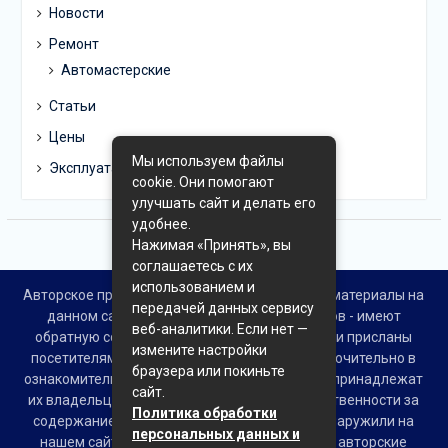
Новости
Ремонт
Автомастерские
Статьи
Цены
Мы используем файлы
Эксплуатация
cookie. Они помогают
улучшать сайт и делать его
удобнее.
Нажимая «Принять», вы
соглашаетесь с их
использованием и
Авторское право © Все права защищены. Все материалы на
передачей данных сервису
данном сайте взяты из открытых источников - имеют
веб-аналитики. Если нет —
обратную ссылку на материал в интернете или присланы
измените настройки
посетителями сайта и предоставляются исключительно в
браузера или покиньте
ознакомительных целях. Права на материалы принадлежат
сайт.
их владельцам. Администрация сайта ответственности за
Политика обработки
содержание материала не несет. Если Вы обнаружили на
персональных данных и
нашем сайте материалы, которые нарушают авторские