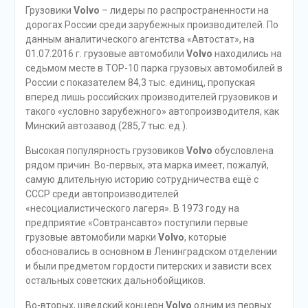
Грузовики
Volvo
– лидеры по распространенности на
дорогах России среди зарубежных производителей. По
данным аналитического агентства «Автостат», на
01.07.2016 г. грузовые автомобили
Volvo
находились на
седьмом месте в TOP-10 парка грузовых автомобилей в
России с показателем 84,3 тыс. единиц, пропуская
вперед лишь российских производителей грузовиков и
такого «условно зарубежного» автопроизводителя, как
Минский автозавод (285,7 тыс. ед.).
Высокая популярность грузовиков
Volvo
обусловлена
рядом причин. Во-первых, эта марка имеет, пожалуй,
самую длительную историю сотрудничества ещё с
СССР среди автопроизводителей
«несоциалистического лагеря». В 1973 году на
предприятие «Совтрансавто» поступили первые
грузовые автомобили марки
Volvo
, которые
обосновались в основном в Ленинградском отделении
и были предметом гордости питерских и зависти всех
остальных советских дальнобойщиков.
Во-вторых, шведский концерн
Volvo
одним из первых