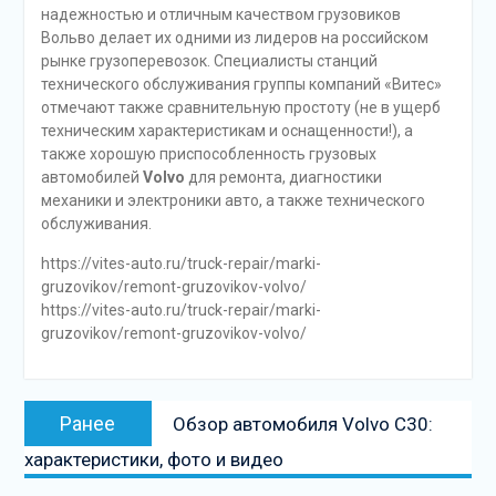
надежностью и отличным качеством грузовиков
Вольво делает их одними из лидеров на российском
рынке грузоперевозок. Специалисты станций
технического обслуживания группы компаний «Витес»
отмечают также сравнительную простоту (не в ущерб
техническим характеристикам и оснащенности!), а
также хорошую приспособленность грузовых
автомобилей
Volvo
для ремонта, диагностики
механики и электроники авто, а также технического
обслуживания.
https://vites-auto.ru/truck-repair/marki-
gruzovikov/remont-gruzovikov-volvo/
https://vites-auto.ru/truck-repair/marki-
gruzovikov/remont-gruzovikov-volvo/
Навигация
Предыдущая
Ранее
Обзор автомобиля Volvo С30:
по
запись:
характеристики, фото и видео
записям