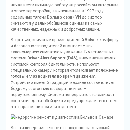
начал вести активную работу на российском авторынке
в эпоху перестройки, а выпущенные в 1997 году
седельные тягачи
Вольво серии VN
до сих пор
считаются у дальнобойщиков одними из самых
качественных, надежных и добротных машин.
В-третьих, внимание производителей
Volvo
к комфорту
и безопасности водителей вызывает у них
закономерную симпатию и уважение. В частности, их
система
Driver Alert Support (DAS)
, иначе называемая
системой контроля бдительности, использует
специальную камеру, которая отслеживает положение
головы и глаз водителя во время движения.
Устройство имеет 5 градаций: верхнее соответствует
бодрому состоянию шофера, нижнее –
переутомленному. Система непрерывно отслеживает
состояние дальнобойщика и предупреждает его о том,
что пора смениться или отдохнуть.
Все вышеперечисленное в совокупности с высокой