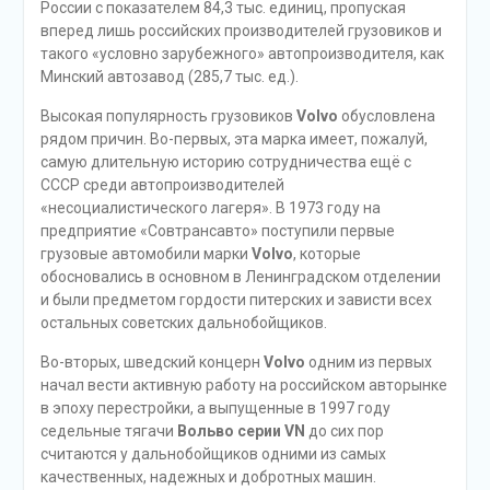
России с показателем 84,3 тыс. единиц, пропуская
вперед лишь российских производителей грузовиков и
такого «условно зарубежного» автопроизводителя, как
Минский автозавод (285,7 тыс. ед.).
Высокая популярность грузовиков
Volvo
обусловлена
рядом причин. Во-первых, эта марка имеет, пожалуй,
самую длительную историю сотрудничества ещё с
СССР среди автопроизводителей
«несоциалистического лагеря». В 1973 году на
предприятие «Совтрансавто» поступили первые
грузовые автомобили марки
Volvo
, которые
обосновались в основном в Ленинградском отделении
и были предметом гордости питерских и зависти всех
остальных советских дальнобойщиков.
Во-вторых, шведский концерн
Volvo
одним из первых
начал вести активную работу на российском авторынке
в эпоху перестройки, а выпущенные в 1997 году
седельные тягачи
Вольво серии VN
до сих пор
считаются у дальнобойщиков одними из самых
качественных, надежных и добротных машин.