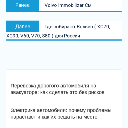
Предыдущая
Ранее
Volvo Immobilizer См
по
запись:
записям
Следующая
Далее
Где собирают Вольво ( XC70,
запись
XC90, V60, V70, S80 ) для России
Перевозка дорогого автомобиля на
эвакуаторе: как сделать это без рисков
Электрика автомобиля: почему проблемы
нарастают и как их решать на месте