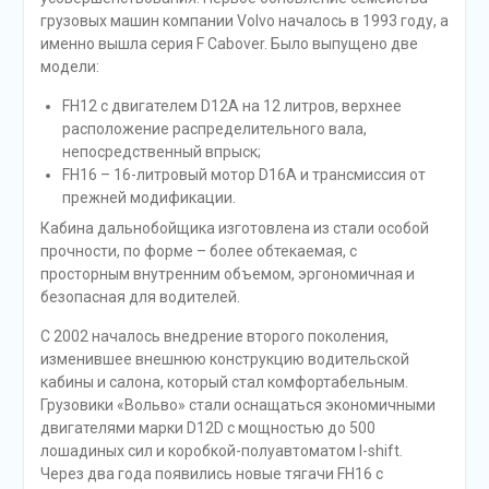
грузовых машин компании Volvo началось в 1993 году, а
именно вышла серия F Cabover. Было выпущено две
модели:
FH12 с двигателем D12A на 12 литров, верхнее
расположение распределительного вала,
непосредственный впрыск;
FH16 – 16-литровый мотор D16A и трансмиссия от
прежней модификации.
Кабина дальнобойщика изготовлена из стали особой
прочности, по форме – более обтекаемая, с
просторным внутренним объемом, эргономичная и
безопасная для водителей.
С 2002 началось внедрение второго поколения,
изменившее внешнюю конструкцию водительской
кабины и салона, который стал комфортабельным.
Грузовики «Вольво» стали оснащаться экономичными
двигателями марки D12D с мощностью до 500
лошадиных сил и коробкой-полуавтоматом I-shift.
Через два года появились новые тягачи FH16 с