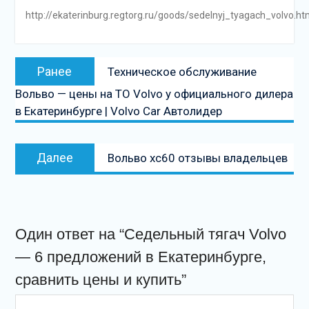
http://ekaterinburg.regtorg.ru/goods/sedelnyj_tyagach_volvo.ht
Навигация
Предыдущая
Ранее
Техническое обслуживание
по
запись:
Вольво — цены на ТО Volvo у официального дилера
записям
в Екатеринбурге | Volvo Car Автолидер
Следующая
Далее
Вольво хс60 отзывы владельцев
запись
Один ответ на “Седельный тягач Volvo
— 6 предложений в Екатеринбурге,
сравнить цены и купить”