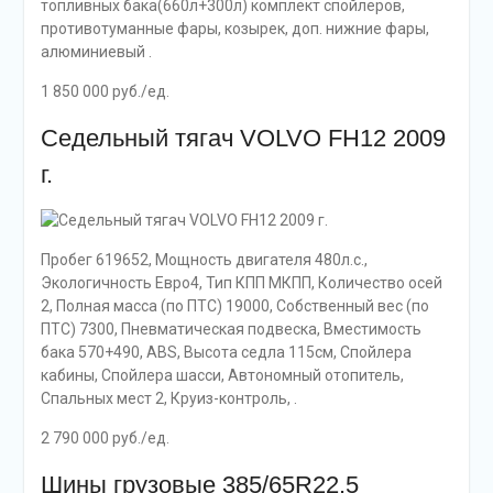
топливных бака(660л+300л) комплект спойлеров,
противотуманные фары, козырек, доп. нижние фары,
алюминиевый .
1 850 000 руб./ед.
Седельный тягач VOLVO FH12 2009
г.
Пробег 619652, Мощность двигателя 480л.с.,
Экологичность Евро4, Тип КПП МКПП, Количество осей
2, Полная масса (по ПТС) 19000, Собственный вес (по
ПТС) 7300, Пневматическая подвеcка, Вместимость
бака 570+490, ABS, Высота седла 115см, Спойлера
кабины, Спойлера шасси, Автономный отопитель,
Спальных мест 2, Круиз-контроль, .
2 790 000 руб./ед.
Шины грузовые 385/65R22.5