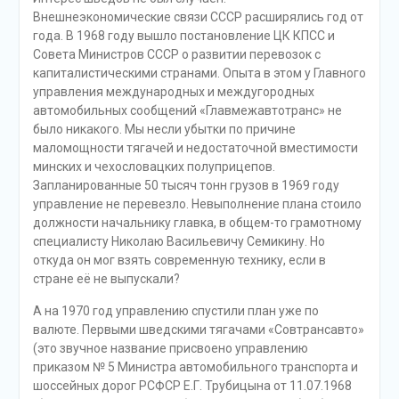
Внешнеэкономические связи СССР расширялись год от
года. В 1968 году вышло постановление ЦК КПСС и
Совета Министров СССР о развитии перевозок с
капиталистическими странами. Опыта в этом у Главного
управления международных и междугородных
автомобильных сообщений «Главмежавтотранс» не
было никакого. Мы несли убытки по причине
маломощности тягачей и недостаточной вместимости
минских и чехословацких полуприцепов.
Запланированные 50 тысяч тонн грузов в 1969 году
управление не перевезло. Невыполнение плана стоило
должности начальнику главка, в общем-то грамотному
специалисту Николаю Васильевичу Семикину. Но
откуда он мог взять современную технику, если в
стране её не выпускали?
А на 1970 год управлению спустили план уже по
валюте. Первыми шведскими тягачами «Совтрансавто»
(это звучное название присвоено управлению
приказом № 5 Министра автомобильного транспорта и
шоссейных дорог РСФСР Е.Г. Трубицына от 11.07.1968