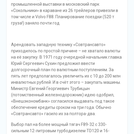
промышленной выставки в московский парк
«Сокольники» в караване из 26 трейлеров привезли в
том числе и Volvo F88. Планирование поездки (520 т
груза!) заняло почти год.
Арендовать западную технику «Совтрансавто»
приходилось по простой причине – не хватало валюты
на её закупку. В 1971 году очередной начальник главка
Юрий Сергеевич Сухин предложил ввести
долгосрочный план по валютным поступлениям. За
пять лет предполагалось увеличить их с 10 до 200 млн
инвалютных рублей. И в счёт этого – закупать машины.
Министр Евгений Георгиевич Трубицын
(потомственный железнодорожник) идею одобрил,
«Внешэкономбанк» согласился выдавать под такое
обеспечение кредиты сроком на три года. Обычно
«Совтрансавто» гасило их за полтора-два.
Выбор пал на более мощный тягач F89-32 с 330-
сильным 12-литровым турбодизелем TD120 и 16-