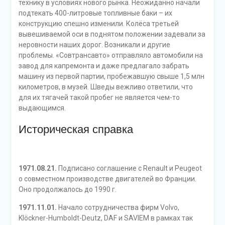
технику в условиях нового рынка. Неожиданно начали
подтекать 400-литровые топливные баки – их
конструкцию спешно изменили. Колёса третьей
вывешиваемой оси в поднятом положении задевали за
неровности наших дорог. Возникали и другие
проблемы. «Совтрансавто» отправляло автомобили на
завод для капремонта и даже предлагало забрать
машину из первой партии, пробежавшую свыше 1,5 млн
километров, в музей. Шведы вежливо ответили, что
для их тягачей такой пробег не является чем-то
выдающимся.
Историческая справка
1971.08.21.
Подписано соглашение с Renault и Peugeot
о совместном производстве двигателей во Франции.
Оно продолжалось до 1990 г.
1971.11.01.
Начало сотрудничества фирм Volvo,
Klöckner-Humboldt-Deutz, DAF и SAVIEM в рамках так