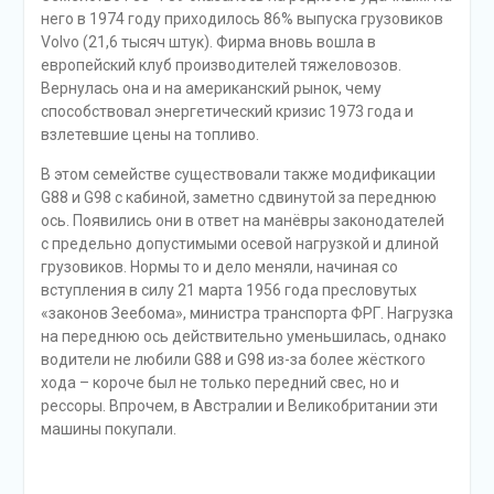
него в 1974 году приходилось 86% выпуска грузовиков
Volvo (21,6 тысяч штук). Фирма вновь вошла в
европейский клуб производителей тяжеловозов.
Вернулась она и на американский рынок, чему
способствовал энергетический кризис 1973 года и
взлетевшие цены на топливо.
В этом семействе существовали также модификации
G88 и G98 с кабиной, заметно cдвинутой за переднюю
ось. Появились они в ответ на манёвры законодателей
с предельно допустимыми осевой нагрузкой и длиной
грузовиков. Нормы то и дело меняли, начиная со
вступления в силу 21 марта 1956 года пресловутых
«законов Зеебома», министра транспорта ФРГ. Нагрузка
на переднюю ось действительно уменьшилась, однако
водители не любили G88 и G98 из-за более жёсткого
хода – короче был не только передний свес, но и
рессоры. Впрочем, в Австралии и Великобритании эти
машины покупали.