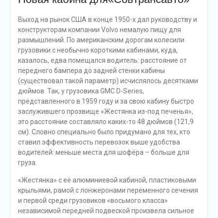
Выход на рынок США в конце 1950-х дал руководству и
конструкторам компании Volvo немалую пищу для
размышлений. По американским дорогам колесили
грузовики с необычно короткими кабинами, куда,
казалось, едва помещался водитель: расстояние от
переднего бампера до задней стенки кабины
(существовал такой параметр) исчислялось десятками
дюймов. Так, у грузовика GMC D-Series,
представленного в 1959 году и за свою кабину быстро
заслужившего прозвище «Жестянка из-под печенья»,
это расстояние составляло каких-то 48 дюймов (121,9
см). Словно специально было придумано для тех, кто
ставил эффективность перевозок выше удобства
водителей: меньше места для шофёра – больше для
груза.
«Жестянка» с её алюминиевой кабиной, пластиковыми
крыльями, рамой с лонжеронами переменного сечения
и первой среди грузовиков «восьмого класса»
независимой передней подвеской произвела сильное