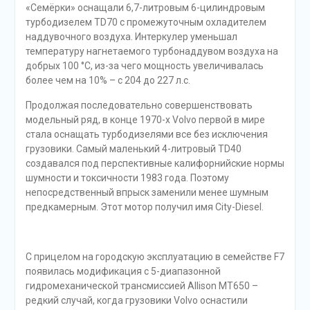
«Семёрки» оснащали 6,7-литровым 6-цилиндровым
турбодизелем TD70 с промежуточным охладителем
наддувочного воздуха. Интеркулер уменьшал
температуру нагнетаемого турбонаддувом воздуха на
добрых 100 °С, из-за чего мощность увеличивалась
более чем на 10% – с 204 до 227 л.с.
Продолжая последовательно совершенствовать
модельный ряд, в конце 1970-х Volvo первой в мире
стала оснащать турбодизелями все без исключения
грузовики. Самый маленький 4-литровый TD40
создавался под перспективные калифорнийские нормы
шумности и токсичности 1983 года. Поэтому
непосредственный впрыск заменили менее шумным
предкамерным. Этот мотор получил имя City-Diesel.
С прицелом на городскую эксплуатацию в семействе F7
появилась модификация с 5-диапазонной
гидромеханической трансмиссией Allison MT650 –
редкий случай, когда грузовики Volvo оснастили