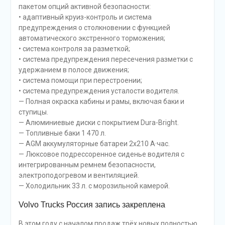
пакетом опций активной безопасности:
• адаптивный круиз-контроль и система
предупреждения о столкновении с функцией
автоматического экстренного торможения;
• система контроля за разметкой;
• система предупреждения пересечения разметки с
удержанием в полосе движения;
• система помощи при перестроении;
• система предупреждения усталости водителя.
— Полная окраска кабины и рамы, включая баки и
ступицы.
— Алюминиевые диски с покрытием Dura-Bright.
— Топливные баки 1 470 л.
— AGM аккумуляторные батареи 2х210 А·час.
— Люксовое подрессоренное сиденье водителя с
интегрированным ремнем безопасности,
электроподогревом и вентиляцией.
— Холодильник 33 л. с морозильной камерой.
Volvo Trucks Россия запись закреплена
В этом году с началом продаж трёх новых полностью