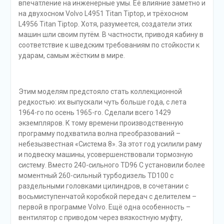
впечатление на инженерные умы. Её влияние заметно и
на двухосном Volvo L4951 Titan Tiptop, и трёхосном
L4956 Titan Tiptop. Хотя, разумеется, создатели этих
машин шли своим путём. В частности, приводя кабину в
соответствие к шведским требованиям по стойкости к
ударам, самым жёстким в мире.
Этим моделям предстояло стать коллекционной
редкостью: их выпускали чуть больше года, с лета
1964-го по осень 1965-го. Сделали всего 1429
экземпляров. К тому времени производственную
программу подхватила волна преобразований –
небезызвестная «Система 8». За этот год усилили раму
и подвеску машины, усовершенствовали тормозную
систему. Вместо 240-сильного TD96 C установили более
моментный 260-сильный турбодизель TD100 с
раздельными головками цилиндров, в сочетании с
восьмиступенчатой коробкой передач с делителем –
первой в программе Volvo. Ещё одна особенность –
вентилятор с приводом через вязкостную муфту,