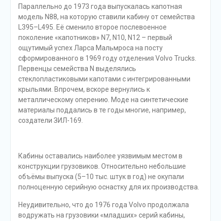
Параллельно до 1973 года выпускалась капотная
модель N88, на которую ставили кабину от семейства
L395–L495. Её сменило второе послевоенное
поколение «капотников» N7, N10, N12 – первый
ощутимый успех Ларса Мальмроса на посту
сформированного в 1969 году отделения Volvo Trucks.
Первенцы семейства N выделялись
стеклопластиковыми капотами с интегрированными
крыльями. Впрочем, вскоре вернулись к
металлическому оперению. Моде на синтетические
материалы поддались в те годы многие, например,
создатели ЗИЛ-169.
Кабины оставались наиболее уязвимым местом в
конструкции грузовиков. Относительно небольшие
объёмы выпуска (5–10 тыс. штук в год) не окупали
полноценную серийную оснастку для их производства.
Неудивительно, что до 1976 года Volvo продолжала
водружать на грузовики «младших» серий кабины,