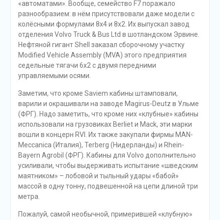
«автоматами». Вообще, семейство F7 поражало
разнообразием: в нём присутствовали даже модели с
колёсными формулами 8х4 и 8х2. Их выпускал завод
отделения Volvo Truck & Bus Ltd в шотландском Эрвине.
Нефтяной гигант Shell заказал сборочному участку
Modified Vehicle Assembly (MVA) этого предприятия
седельные тягачи 6х2 с двумя передними
управляемыми осями.
Заметим, что кроме Saviem кабины штамповали,
варили и окрашивали на заводе Magirus-Deutz в Ульме
(ФРГ). Надо заметить, что кроме них «клубные» кабины
использовали на грузовиках Berliet и Mack, эти марки
вошли в концерн RVI. Их также закупали фирмы MAN-
Meccanica (Италия), Terberg (Нидерланды) и Rhein-
Bayern Agrobil (ФРГ). Кабины для Volvo дополнительно
усиливали, чтобы выдерживать испытание «шведским
маятником» – лобовой и тыльный удары «бабой»
массой в одну тонну, подвешенной на цепи длиной три
метра.
Пожалуй, самой необычной, примерившей «клубную»