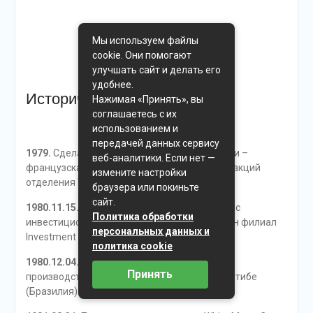
Мы используем файлы
cookie. Они помогают
улучшать сайт и делать его
удобнее.
Историческая справка
Нажимая «Принять», вы
соглашаетесь с их
использованием и
передачей данных сервису
1979.
Сделан первый шаг к разделу компании –
веб-аналитики. Если нет —
французская фирма Renault приобрела 10% акций
измените настройки
отделения Volvo Personvagnar.
браузера или покиньте
сайт.
1980.11.15.
Заключён договор о кооперации с
Политика обработки
инвестиционной группой Bejer Invest, основан филиал
персональных данных и
Investment AB Volvo Bejer.
политика cookie
1980.12.04.
Вошёл в строй завод-гигант по
Принять
производству грузовиков и автобусов в Куритибе
(Бразилия).