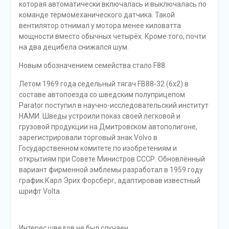
которая автоматически включалась и выключалась по
команде термомеханического датчика. Такой
вентилятор отнимал у мотора менее киловатта
мощности вместо обычных четырёх. Кроме того, почти
на два децибела снижался шум.
Новым обозначением семейства стало F88.
Летом 1969 года седельный тягач FB88-32 (6х2) в
составе автопоезда со шведским полуприцепом
Parator поступил в научно-исследовательский институт
НАМИ. Шведы устроили показ своей легковой и
грузовой продукции на Дмитровском автополигоне,
зарегистрировали торговый знак Volvo в
Государственном комитете по изобретениям и
открытиям при Совете Министров СССР. Обновлённый
вариант фирменной эмблемы разработал в 1959 году
график Карл Эрих Форсберг, адаптировав известный
шрифт Volta.
Интерес шведов не был случаен.