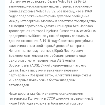
г.) стали не те оранжево-белые Volvo F89-32 (6×2),
запомнившиеся жителям нашей страны, а оранжево-
синие двухосные Volvo F88-32. Всё потому, что в 1969
году с предложением открыть грузовое сообщение
между Гётеборгом и Москвой в советское торгпредство
в Швеции обратилась «дочка» концерна Axel Johnson –
транспортная контора Linjebuss. С известным семейным
предприятием Юнсонов у нашей страны сложились
давние отношения. В 1918 году Советская республика
заключила с ним свой первый деловой контракт.
Непонятно, почему торгпред Юрий Леонидович
Брежнев, сын генсека, потребовал привлечь ещё
одного местного перевозчика, AB Svenska
Godscentraler (ASG). Синий с оранжевым – это его
цвета. Так на пару они и выступили первыми
партнёрами «Совтрансавто», и логотип в виде буквы
«S» впервые появился на бортах шведских
автопоездов.
Наши дороги уже были знакомы скандинавским
грузовикам. Их гоняли в СССР финские перевозчики. В
июле 1966 года экспонаты британской торгово-