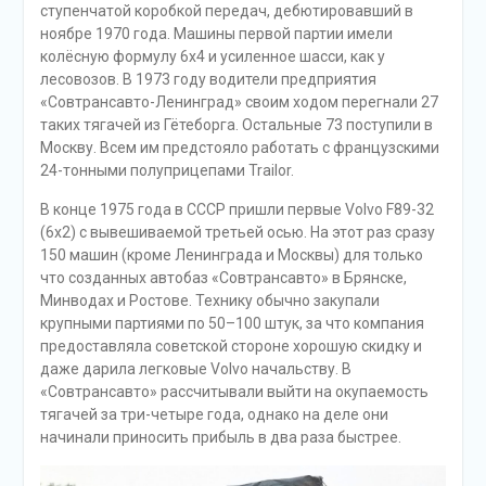
ступенчатой коробкой передач, дебютировавший в
ноябре 1970 года. Машины первой партии имели
колёсную формулу 6х4 и усиленное шасси, как у
лесовозов. В 1973 году водители предприятия
«Совтрансавто-Ленинград» своим ходом перегнали 27
таких тягачей из Гётеборга. Остальные 73 поступили в
Москву. Всем им предстояло работать с французскими
24-тонными полуприцепами Trailor.
В конце 1975 года в СССР пришли первые Volvo F89-32
(6х2) с вывешиваемой третьей осью. На этот раз сразу
150 машин (кроме Ленинграда и Москвы) для только
что созданных автобаз «Совтрансавто» в Брянске,
Минводах и Ростове. Технику обычно закупали
крупными партиями по 50–100 штук, за что компания
предоставляла советской стороне хорошую скидку и
даже дарила легковые Volvo начальству. В
«Совтрансавто» рассчитывали выйти на окупаемость
тягачей за три-четыре года, однако на деле они
начинали приносить прибыль в два раза быстрее.