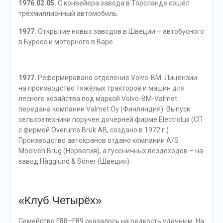
1976.02.05.
С конвейера завода в Торсланде сошёл
трёхмиллионный автомобиль.
1977.
Открытие новых заводов в Швеции – автобусного
в Буросе и моторного в Варе.
1977.
Реформировано отделение Volvo-BM. Лицензии
на производство тяжёлых тракторов и машин для
лесного хозяйства под маркой Volvo-BM-Valmet
передана компании Valmet Oy (Финляндия). Выпуск
сельхозтехники поручен дочерней фирме Electrolux (СП
с фирмой Överums Bruk AB, создано в 1972 г.).
Производство автокранов отдано компании A/S
Moelven Brug (Норвегия), а гусеничных вездеходов – на
завод Hägglund & Söner (Швеция).
«Клуб Четырёх»
Семейство F88–F89 оказалось на редкость удачным. На