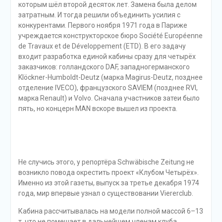
которым шёл второй десяток лет. Замена была делом
затратным. И тогда решили объединить усилия с
конкурентами. Первого ноября 1971 года в Париже
учреждается конструкторское бюро Société Européenne
de Travaux et de Développement (ETD). В его задачу
входит разработка единой кабины сразу для четырёх
заказчиков: голландского DAF, западногерманского
Klöckner-Humboldt-Deutz (марка Magirus-Deutz, позднее
отделение IVECO), французского SAVIEM (позднее RVI,
марка Renault) и Volvo. Сначала участников затеи было
пять, но концерн MAN вскоре вышел из проекта.
Не случись этого, у репортёра Schwäbische Zeitung не
возникло повода окрестить проект «Клубом Четырёх».
Именно из этой газеты, выпуск за третье декабря 1974
года, мир впервые узнал о существовании Viererclub.
Кабина рассчитывалась на модели полной массой 6–13
т, что не помешает в дальнейшем членам клуба