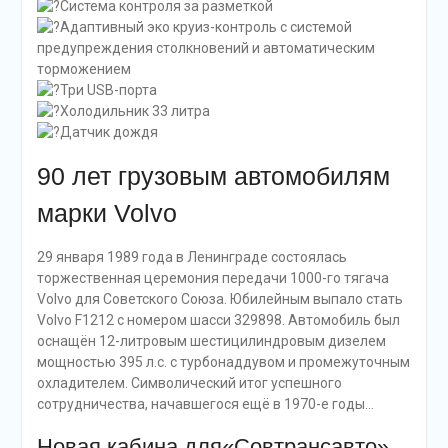
Система контроля за разметкой
Адаптивный эко круиз-контроль с системой
предупреждения столкновений и автоматическим
торможением
Три USB-порта
Холодильник 33 литра
Датчик дождя
90 лет грузовым автомобилям
марки Volvo
29 января 1989 года в Ленинграде состоялась
торжественная церемония передачи 1000-го тягача
Volvo для Советского Союза. Юбилейным выпало стать
Volvo F1212 с номером шасси 329898. Автомобиль был
оснащён 12-литровым шестицилиндровым дизелем
мощностью 395 л.с. с турбонаддувом и промежуточным
охладителем. Символический итог успешного
сотрудничества, начавшегося ещё в 1970-е годы…
Новая кабина для«Совтрансавто»