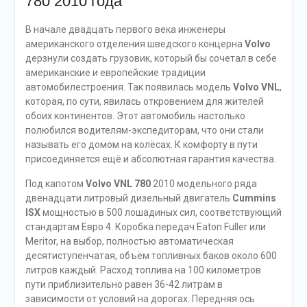
780 2010 года
В начале двадцать первого века инженеры
американского отделения шведского концерна
Volvo
дерзнули создать грузовик, который бы сочетал в себе
американские и европейские традиции
автомобилестроения. Так появилась модель
Volvo VNL
,
которая, по сути, явилась откровением для жителей
обоих континентов. Этот автомобиль настолько
полюбился водителям-экспедиторам, что они стали
называть его домом на колёсах. К комфорту в пути
присоединяется ещё и абсолютная гарантия качества.
Под капотом
Volvo VNL 780
2010 модельного ряда
двенадцати литровый дизельный двигатель
Cummins
ISX
мощностью в 500 лошадиных сил, соответствующий
стандартам Евро 4. Коробка передач Eaton Fuller или
Meritor, на выбор, полностью автоматическая
десятиступенчатая, объём топливных баков около 600
литров каждый. Расход топлива на 100 километров
пути приблизительно равен 36-42 литрам в
зависимости от условий на дорогах. Передняя ось