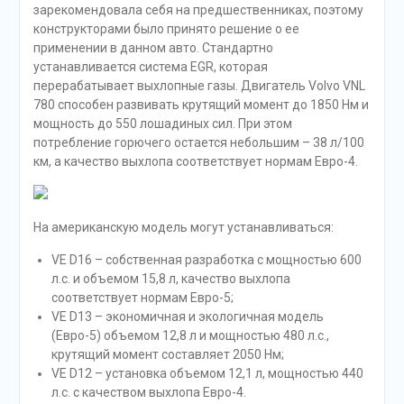
зарекомендовала себя на предшественниках, поэтому
конструкторами было принято решение о ее
применении в данном авто. Стандартно
устанавливается система EGR, которая
перерабатывает выхлопные газы. Двигатель Volvo VNL
780 способен развивать крутящий момент до 1850 Нм и
мощность до 550 лошадиных сил. При этом
потребление горючего остается небольшим – 38 л/100
км, а качество выхлопа соответствует нормам Евро-4.
На американскую модель могут устанавливаться:
VE D16 – собственная разработка с мощностью 600
л.с. и объемом 15,8 л, качество выхлопа
соответствует нормам Евро-5;
VE D13 – экономичная и экологичная модель
(Евро-5) объемом 12,8 л и мощностью 480 л.с.,
крутящий момент составляет 2050 Нм;
VE D12 – установка объемом 12,1 л, мощностью 440
л.с. с качеством выхлопа Евро-4.