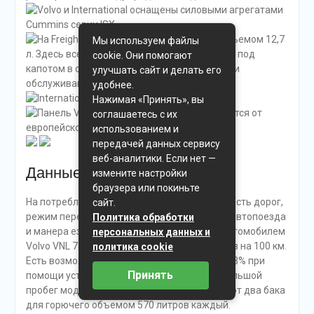
Мы используем файлы
cookie. Они помогают
улучшать сайт и делать его
удобнее.
Нажимая «Принять», вы
соглашаетесь с их
использованием и
передачей данных сервису
веб-аналитики. Если нет —
Данные по расходу топлива
измените настройки
браузера или покиньте
На потребление топлива влияют загруженность дорог,
сайт.
режим передвижения, масса буксируемого автопоезда
Политика обработки
и манера езды водителя. Расход топлива автомобилем
персональных данных и
Volvo VNL 780 варьируется от 36 до 42 литров на 100 км.
политика cookie
Есть возможность снизить его примерно на 3% при
Принять
помощи установленного круиз-контроля. Большой
пробег модели без дозаправки обеспечивают два бака
для горючего объемом 570 литров каждый.