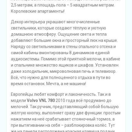
2,5 метрам, а площадь пола – 5 квадратным метрам.
Королевские апартаменты!
Декор интерьера украшают многочисленные
светильники, которые создают тёплую и уютную
домашнюю атмосферу. Ощущение света и тепла
добавляют большие окна и просторный люк на крыше.
Наряду со светильниками в стены спального отсека и
самой кабины вмонтированы 8 динамиков единой
аудиосистемы. Помимо этой приятной мелочи, в кабине
и спальнике множество ящиков и шкафов. Установлен
даже холодильник, микроволновая печь и телевизор.
Всё, что нужно для полноценного отдыха в пути во
время остановок. Мечта, а не машина!
Европейцы любят комфорт и лаконичность. Так и в
модели
Volvo VNL 780
2010 года всё продумано до
мелочей. Так ручник, представляющий собой большую
жёлтую кнопку, выполняет сразу две функции: простым
нажатием на неё срабатывает стояночный тормоз, а
при вытягивании на себя – разблокировка колёс. Тут
же на панели расположена красная клавиша подачи