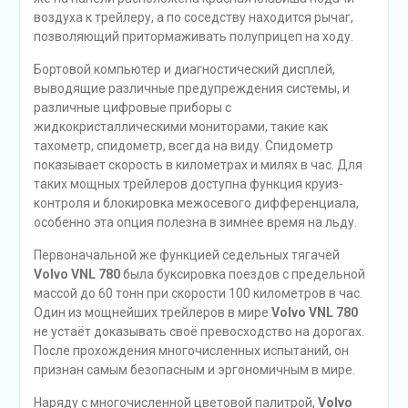
воздуха к трейлеру, а по соседству находится рычаг,
позволяющий притормаживать полуприцеп на ходу.
Бортовой компьютер и диагностический дисплей,
выводящие различные предупреждения системы, и
различные цифровые приборы с
жидкокристаллическими мониторами, такие как
тахометр, спидометр, всегда на виду. Спидометр
показывает скорость в километрах и милях в час. Для
таких мощных трейлеров доступна функция круиз-
контроля и блокировка межосевого дифференциала,
особенно эта опция полезна в зимнее время на льду.
Первоначальной же функцией седельных тягачей
Volvo VNL 780
была буксировка поездов с предельной
массой до 60 тонн при скорости 100 километров в час.
Один из мощнейших трейлеров в мире
Volvo VNL 780
не устаёт доказывать своё превосходство на дорогах.
После прохождения многочисленных испытаний, он
признан самым безопасным и эргономичным в мире.
Наряду с многочисленной цветовой палитрой,
Volvo