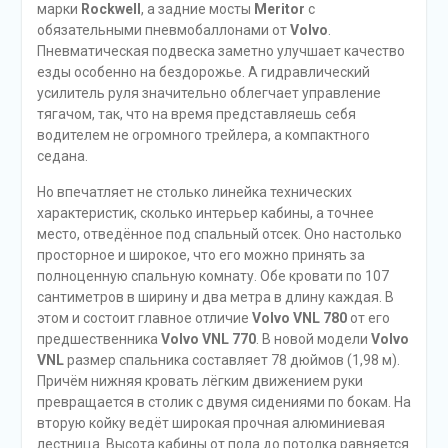
марки
Rockwell
, а задние мосты
Meritor
с
обязательными пневмобаллонами от
Volvo
.
Пневматическая подвеска заметно улучшает качество
езды особенно на бездорожье. А гидравлический
усилитель руля значительно облегчает управление
тягачом, так, что на время представляешь себя
водителем не огромного трейлера, а компактного
седана.
Но впечатляет не столько линейка технических
характеристик, сколько интерьер кабины, а точнее
место, отведённое под спальный отсек. Оно настолько
просторное и широкое, что его можно принять за
полноценную спальную комнату. Обе кровати по 107
сантиметров в ширину и два метра в длину каждая. В
этом и состоит главное отличие
Volvo VNL 780
от его
предшественника
Volvo VNL 770
. В новой модели
Volvo
VNL
размер спальника составляет 78 дюймов (1,98 м).
Причём нижняя кровать лёгким движением руки
превращается в столик с двумя сидениями по бокам. На
вторую койку ведёт широкая прочная алюминиевая
лестница. Высота кабины от пола до потолка равняется