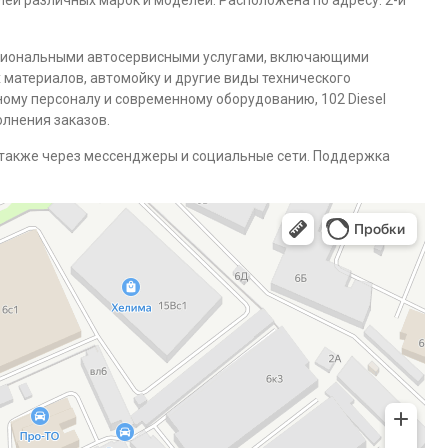
лей различных марок и моделей. Расположена по адресу: 2-й
сиональными автосервисными услугами, включающими
 материалов, автомойку и другие виды технического
му персоналу и современному оборудованию, 102 Diesel
олнения заказов.
 также через мессенджеры и социальные сети. Поддержка