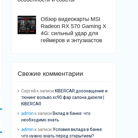
Обзор видеокарты MSI
Radeon RX 570 Gaming X
4G: сильный удар для
геймеров и энтузиастов
Свежие комментарии
Сергей
к записи
KIBERCAR дооснащение и
тюнинг вольво хс90 фар салона дизеля |
KIBERCAR
admin
к записи
Вклад в банке: что
необходимо знать
admin
к записи
Условия вклада в банке:
что нужно знать перед открытием?