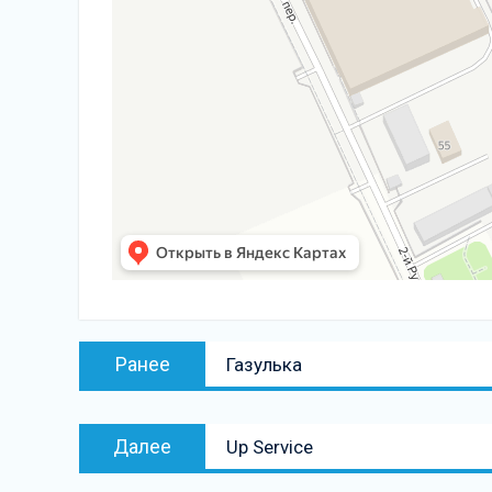
Навигация
Предыдущая
Ранее
Газулька
по
запись:
записям
Следующая
Далее
Up Service
запись