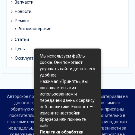
Запчасти
Новости
Ремонт
Автомастерские
Статьи
Цены
Мы используем файлы
Эксплуатация
cookie. Они помогают
улучшать сайт и делать его
удобнее.
Нажимая «Принять», вы
соглашаетесь с их
использованием и
Авторское право © Все права защищены. Все материалы на
передачей данных сервису
данном сайте взяты из открытых источников - имеют
веб-аналитики. Если нет —
обратную ссылку на материал в интернете или присланы
измените настройки
посетителями сайта и предоставляются исключительно в
браузера или покиньте
ознакомительных целях. Права на материалы принадлежат
сайт.
их владельцам. Администрация сайта ответственности за
Политика обработки
содержание материала не несет. Если Вы обнаружили на