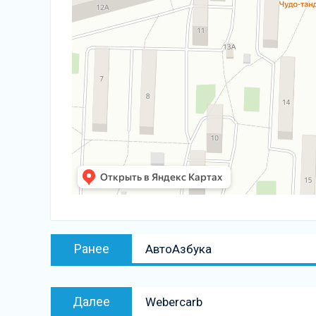
Навигация
Предыдущая
Ранее
АвтоАзбука
по
запись:
записям
Следующая
Далее
Webercarb
запись