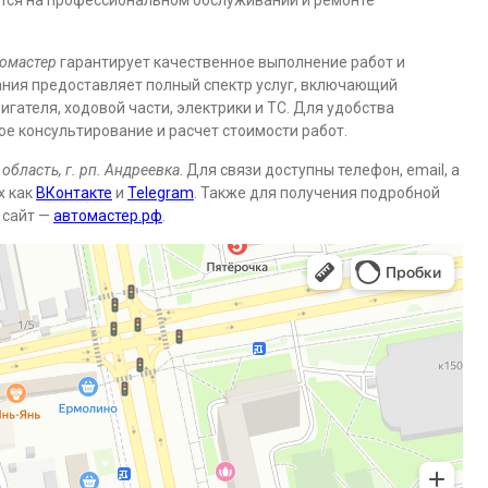
ется на профессиональном обслуживании и ремонте
омастер
гарантирует качественное выполнение работ и
ния предоставляет полный спектр услуг, включающий
игателя, ходовой части, электрики и ТС. Для удобства
е консультирование и расчет стоимости работ.
область, г. рп. Андреевка
. Для связи доступны телефон, email, а
х как
ВКонтакте
и
Telegram
. Также для получения подробной
 сайт —
автомастер.рф
.