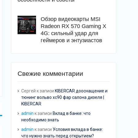
Обзор видеокарты MSI
Radeon RX 570 Gaming X
4G: сильный удар для
геймеров и энтузиастов
Свежие комментарии
Сергей
к записи
KIBERCAR дооснащение и
тюнинг вольво хс90 фар салона дизеля |
KIBERCAR
admin
к записи
Вклад в банке: что
необходимо знать
admin
к записи
Условия вклада в банке:
что нужно знать перед открытием?