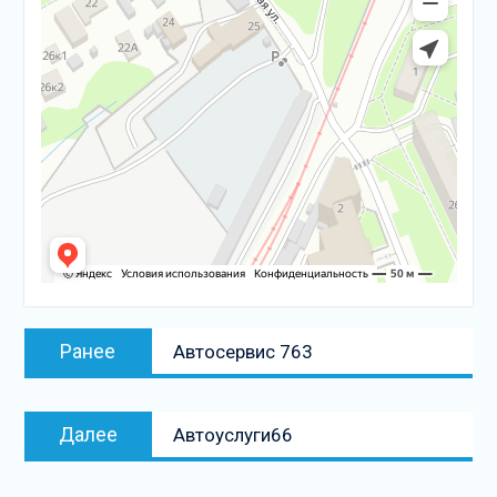
Навигация
Предыдущая
Ранее
Автосервис 763
по
запись:
записям
Следующая
Далее
Автоуслуги66
запись