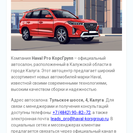
Компания
Haval Pro КорсГрупп
– официальный
автосалон, расположенный в Калужской области в
городе Калуга. Этот автоцентр предлагает широкий
ассортимент новых автомобилей марки Haval,
известной своими современными технологиями,
высоким качеством сборки и надежностью.
Адрес автосалона:
Тульское шоссе, 4, Калуга
. Для
связи с менеджерами и получения консультаций
доступны телефоны:
+7 (4842) 90‒82‒72
, а также
электронная почта:
leads_pro@haval-korsgroup.ru
. В
социальных сетях и мессенджерах клиентам
предлагается связаться через официальный канал в