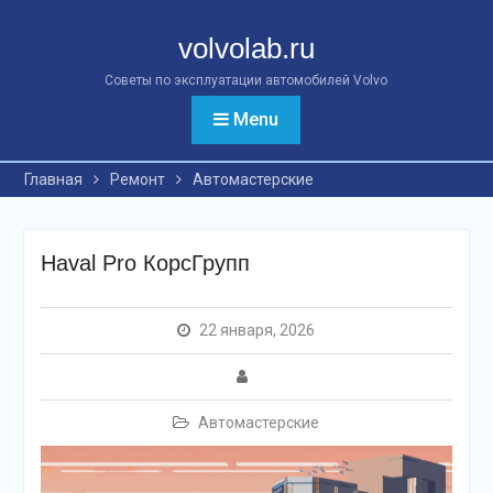
Перейти
к
volvolab.ru
контенту
Советы по эксплуатации автомобилей Volvo
Menu
Главная
Ремонт
Автомастерские
Haval Pro КорсГрупп
22 января, 2026
Автомастерские