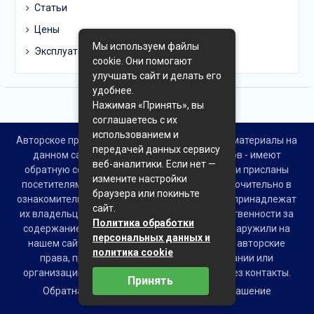
Статьи
Цены
Мы используем файлы
Эксплуатация
cookie. Они помогают
улучшать сайт и делать его
удобнее.
Нажимая «Принять», вы
соглашаетесь с их
использованием и
Авторское право © Все права защищены. Все материалы на
передачей данных сервису
данном сайте взяты из открытых источников - имеют
веб-аналитики. Если нет —
обратную ссылку на материал в интернете или присланы
измените настройки
посетителями сайта и предоставляются исключительно в
браузера или покиньте
ознакомительных целях. Права на материалы принадлежат
сайт.
их владельцам. Администрация сайта ответственности за
Политика обработки
содержание материала не несет. Если Вы обнаружили на
персональных данных и
нашем сайте материалы, которые нарушают авторские
политика cookie
права, принадлежащие Вам, Вашей компании или
организации, пожалуйста, сообщите нам через контакты.
Принять
Обратная связь
Пользовательское соглашение