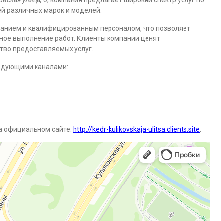
овская улица, 6
, компания предлагает широкий спектр услуг по
й различных марок и моделей.
анием и квалифицированным персоналом, что позволяет
вное выполнение работ. Клиенты компании ценят
тво предоставляемых услуг.
ледующими каналами:
на официальном сайте:
http://kedr-kulikovskaja-ulitsa.clients.site
.