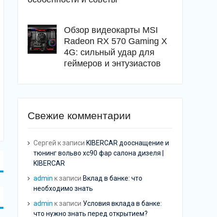
Обзор видеокарты MSI
Radeon RX 570 Gaming X
4G: сильный удар для
геймеров и энтузиастов
Свежие комментарии
Сергей
к записи
KIBERCAR дооснащение и
тюнинг вольво хс90 фар салона дизеля |
KIBERCAR
admin
к записи
Вклад в банке: что
необходимо знать
admin
к записи
Условия вклада в банке:
что нужно знать перед открытием?