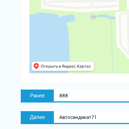
Навигация
Предыдущая
Ранее
888
по
запись:
записям
Следующая
Далее
Автосиндикат71
запись