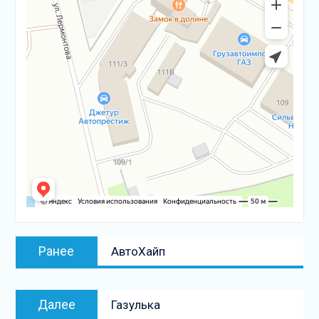
Навигация
Предыдущая
Ранее
АвтоХайп
по
запись:
записям
Следующая
Далее
Газулька
запись