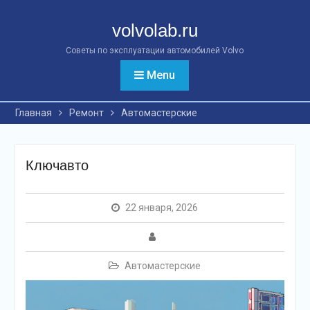
Перейти
к
volvolab.ru
контенту
Советы по эксплуатации автомобилей Volvo
Menu
Главная
Ремонт
Автомастерские
Ключавто
22 января, 2026
Автомастерские