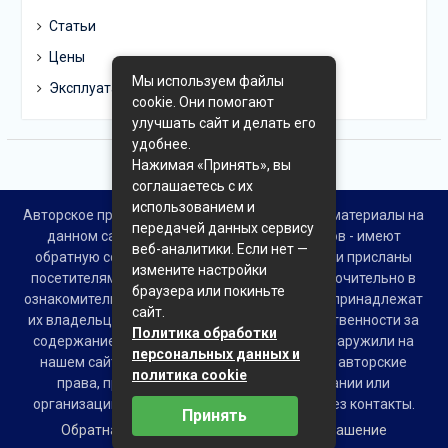
Статьи
Цены
Мы используем файлы
Эксплуатация
cookie. Они помогают
улучшать сайт и делать его
удобнее.
Нажимая «Принять», вы
соглашаетесь с их
использованием и
Авторское право © Все права защищены. Все материалы на
передачей данных сервису
данном сайте взяты из открытых источников - имеют
веб-аналитики. Если нет —
обратную ссылку на материал в интернете или присланы
измените настройки
посетителями сайта и предоставляются исключительно в
браузера или покиньте
ознакомительных целях. Права на материалы принадлежат
сайт.
их владельцам. Администрация сайта ответственности за
Политика обработки
содержание материала не несет. Если Вы обнаружили на
персональных данных и
нашем сайте материалы, которые нарушают авторские
политика cookie
права, принадлежащие Вам, Вашей компании или
организации, пожалуйста, сообщите нам через контакты.
Принять
Обратная связь
Пользовательское соглашение