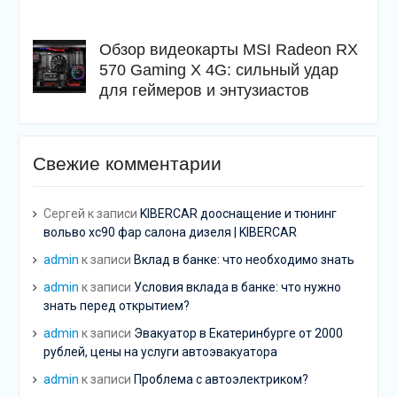
Обзор видеокарты MSI Radeon RX
570 Gaming X 4G: сильный удар
для геймеров и энтузиастов
Свежие комментарии
Сергей
к записи
KIBERCAR дооснащение и тюнинг
вольво хс90 фар салона дизеля | KIBERCAR
admin
к записи
Вклад в банке: что необходимо знать
admin
к записи
Условия вклада в банке: что нужно
знать перед открытием?
admin
к записи
Эвакуатор в Екатеринбурге от 2000
рублей, цены на услуги автоэвакуатора
admin
к записи
Проблема с автоэлектриком?