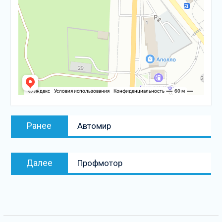
Навигация
Предыдущая
Ранее
Автомир
по
запись:
записям
Следующая
Далее
Профмотор
запись