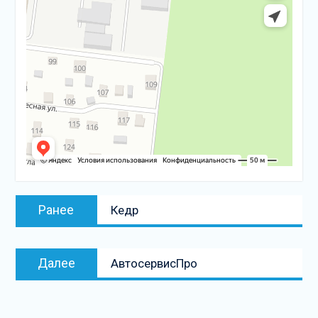
Навигация
Предыдущая
Ранее
Кедр
по
запись:
записям
Следующая
Далее
АвтосервисПро
запись