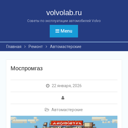
Перейти
к
volvolab.ru
контенту
Советы по эксплуатации автомобилей Volvo
Menu
Главная
Ремонт
Автомастерские
Моспромгаз
22 января, 2026
Автомастерские