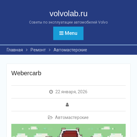
Перейти
к
volvolab.ru
контенту
Советы по эксплуатации автомобилей Volvo
Menu
Главная
Ремонт
Автомастерские
Webercarb
22 января, 2026
Автомастерские