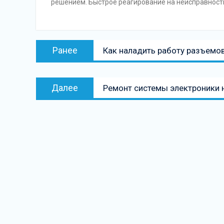
решением. Быстрое реагирование на неисправности
Навигация
Предыдущая
Ранее
Как наладить работу разъемов
по
запись:
записям
Следующая
Далее
Ремонт системы электроники н
запись