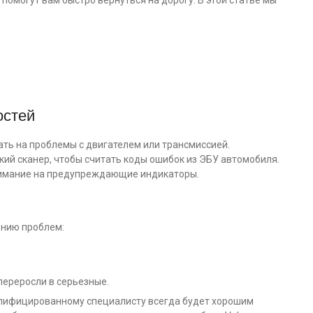
помогут вам быстро вернуться на дорогу. В этой статье мы
остей
ать на проблемы с двигателем или трансмиссией.
ий сканер, чтобы считать коды ошибок из ЭБУ автомобиля.
имание на предупреждающие индикаторы.
ению проблем:
переросли в серьезные.
валифицированному специалисту всегда будет хорошим