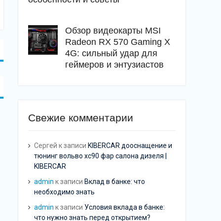
Обзор видеокарты MSI
Radeon RX 570 Gaming X
4G: сильный удар для
геймеров и энтузиастов
Свежие комментарии
Сергей
к записи
KIBERCAR дооснащение и
тюнинг вольво хс90 фар салона дизеля |
KIBERCAR
admin
к записи
Вклад в банке: что
необходимо знать
admin
к записи
Условия вклада в банке:
что нужно знать перед открытием?