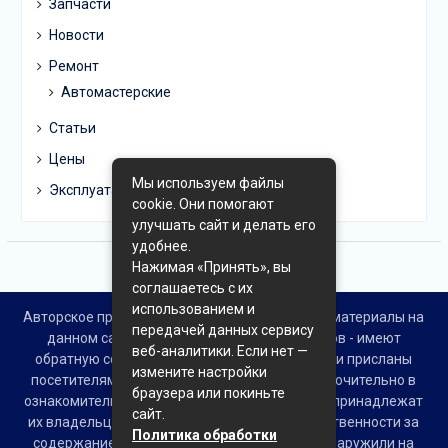
Запчасти
Новости
Ремонт
Автомастерские
Статьи
Цены
Мы используем файлы
Эксплуатация
cookie. Они помогают
улучшать сайт и делать его
удобнее.
Нажимая «Принять», вы
соглашаетесь с их
использованием и
Авторское право © Все права защищены. Все материалы на
передачей данных сервису
данном сайте взяты из открытых источников - имеют
веб-аналитики. Если нет —
обратную ссылку на материал в интернете или присланы
измените настройки
посетителями сайта и предоставляются исключительно в
браузера или покиньте
ознакомительных целях. Права на материалы принадлежат
сайт.
их владельцам. Администрация сайта ответственности за
Политика обработки
содержание материала не несет. Если Вы обнаружили на