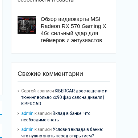
Обзор видеокарты MSI
Radeon RX 570 Gaming X
4G: сильный удар для
геймеров и энтузиастов
Свежие комментарии
Сергей
к записи
KIBERCAR дооснащение и
тюнинг вольво хс90 фар салона дизеля |
KIBERCAR
admin
к записи
Вклад в банке: что
необходимо знать
admin
к записи
Условия вклада в банке:
что нужно знать перед открытием?