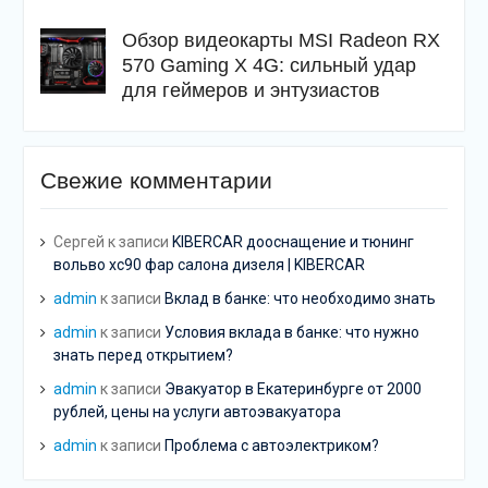
Обзор видеокарты MSI Radeon RX
570 Gaming X 4G: сильный удар
для геймеров и энтузиастов
Свежие комментарии
Сергей
к записи
KIBERCAR дооснащение и тюнинг
вольво хс90 фар салона дизеля | KIBERCAR
admin
к записи
Вклад в банке: что необходимо знать
admin
к записи
Условия вклада в банке: что нужно
знать перед открытием?
admin
к записи
Эвакуатор в Екатеринбурге от 2000
рублей, цены на услуги автоэвакуатора
admin
к записи
Проблема с автоэлектриком?