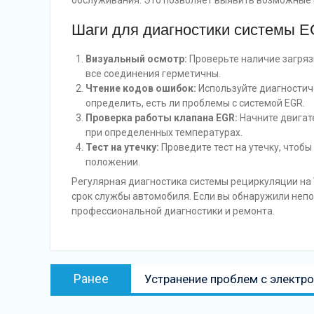
обслуживания. Это позволяет выявить возможные 
Шаги для диагностики системы 
Визуальный осмотр:
Проверьте наличие загряз
все соединения герметичны.
Чтение кодов ошибок:
Используйте диагностич
определить, есть ли проблемы с системой EGR.
Проверка работы клапана EGR:
Начните двигат
при определенных температурах.
Тест на утечку:
Проведите тест на утечку, чтобы
положении.
Регулярная диагностика системы рециркуляции на 
срок службы автомобиля. Если вы обнаружили непо
профессиональной диагностики и ремонта.
Навигация
Предыдущая
Ранее
Устранение проблем с электро
по
запись:
записям