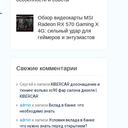
Обзор видеокарты MSI
Radeon RX 570 Gaming X
4G: сильный удар для
геймеров и энтузиастов
Свежие комментарии
Сергей
к записи
KIBERCAR дооснащение и
тюнинг вольво хс90 фар салона дизеля |
KIBERCAR
admin
к записи
Вклад в банке: что
необходимо знать
admin
к записи
Условия вклада в банке:
что нужно знать перед открытием?