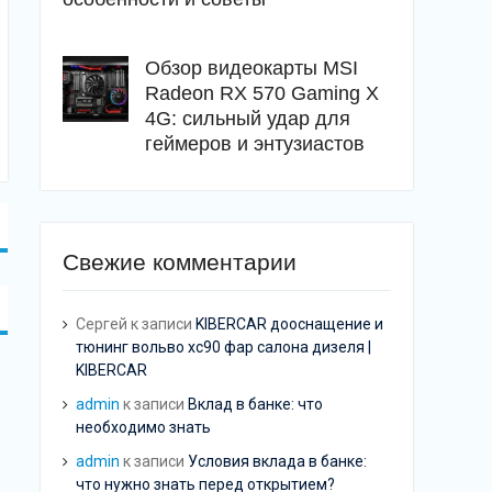
Обзор видеокарты MSI
Radeon RX 570 Gaming X
4G: сильный удар для
геймеров и энтузиастов
Свежие комментарии
Сергей
к записи
KIBERCAR дооснащение и
тюнинг вольво хс90 фар салона дизеля |
KIBERCAR
admin
к записи
Вклад в банке: что
необходимо знать
admin
к записи
Условия вклада в банке:
что нужно знать перед открытием?