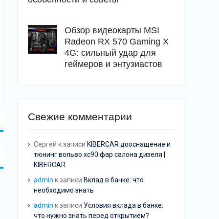
Обзор видеокарты MSI
Radeon RX 570 Gaming X
4G: сильный удар для
геймеров и энтузиастов
Свежие комментарии
Сергей
к записи
KIBERCAR дооснащение и
тюнинг вольво хс90 фар салона дизеля |
KIBERCAR
admin
к записи
Вклад в банке: что
необходимо знать
admin
к записи
Условия вклада в банке:
что нужно знать перед открытием?