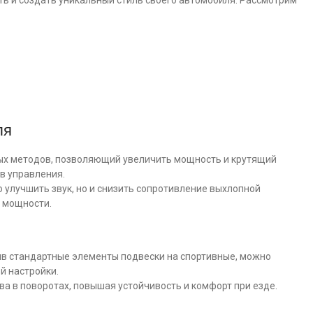
ь и создать уникальный стиль своего автомобиля. Рассмотрим
ля
ных методов, позволяющий увеличить мощность и крутящий
в управления.
о улучшить звук, но и снизить сопротивление выхлопной
у мощности.
ив стандартные элементы подвески на спортивные, можно
й настройки.
ва в поворотах, повышая устойчивость и комфорт при езде.