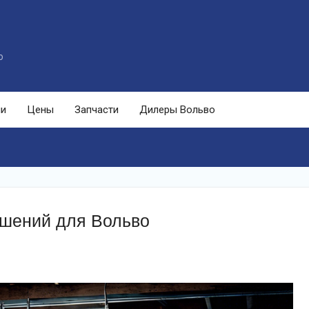
o
ли
Цены
Запчасти
Дилеры Вольво
ешений для Вольво