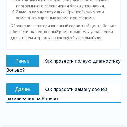
Обновление ПО.
Обновление или переустановка
программного обеспечения блока управления.
Замена комплектующих.
При необходимости
замена неисправных элементов системы.
Обращение в авторизованный сервисный центр Вольво
обеспечит качественный ремонт системы управления
двигателем и продлит срок службы автомобиля.
Навигация
Предыдущая
Ранее
Как провести полную диагностику
по
запись:
Вольво?
записям
Следующая
Далее
Как провести замену свечей
запись
накаливания на Вольво