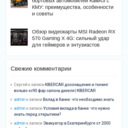
бортовых автомобилей КамАЗ с
КМУ: преимущества, особенности
и советы
Обзор видеокарты MSI Radeon RX
570 Gaming X 4G: сильный удар
для геймеров и энтузиастов
Свежие комментарии
Сергей
к записи
KIBERCAR дооснащение и тюнинг
вольво хс90 фар салона дизеля | KIBERCAR
admin
к записи
Вклад в банке: что необходимо знать
admin
к записи
Условия вклада в банке: что нужно
знать перед открытием?
admin
к записи
Эвакуатор в Екатеринбурге от 2000